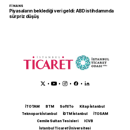
FINANS
Piyasaların beklediği veri geldi: ABD istihdamında
sürpriz düşüş
•
•
•
•
İTOTAM
BTM
SoftITo
Kitap İstanbul
Teknopark İstanbul
İDTM İstanbul
İTOSAM
Cemile Sultan Tesisleri
ICVB
İstanbul Ticaret Üniversitesi