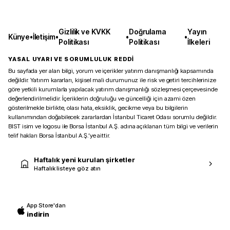
Gizlilik ve KVKK
Doğrulama
Yayın
Künye
•
İletişim
•
•
•
Politikası
Politikası
İlkeleri
YASAL UYARI VE SORUMLULUK REDDİ
Bu sayfada yer alan bilgi, yorum ve içerikler yatırım danışmanlığı kapsamında
değildir. Yatırım kararları, kişisel mali durumunuz ile risk ve getiri tercihlerinize
göre yetkili kurumlarla yapılacak yatırım danışmanlığı sözleşmesi çerçevesinde
değerlendirilmelidir. İçeriklerin doğruluğu ve güncelliği için azami özen
gösterilmekle birlikte, olası hata, eksiklik, gecikme veya bu bilgilerin
kullanımından doğabilecek zararlardan İstanbul Ticaret Odası sorumlu değildir.
BIST isim ve logosu ile Borsa İstanbul A.Ş. adına açıklanan tüm bilgi ve verilerin
telif hakları Borsa İstanbul A.Ş.’ye aittir.
Haftalık yeni kurulan şirketler
Haftalık listeye göz atın
App Store'dan
indirin