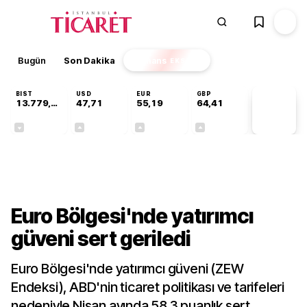
Bugün
Son Dakika
Finans
EKSTRA
BIST
USD
EUR
GBP
13.779,39
47,71
55,19
64,41
PİYASA
VERİLERİ
-0,14%
+0,18%
+0,32%
+0,38%
Finans
Euro Bölgesi'nde yatırımcı
güveni sert geriledi
Euro Bölgesi'nde yatırımcı güveni (ZEW
Endeksi), ABD'nin ticaret politikası ve tarifeleri
nedeniyle Nisan ayında 58,3 puanlık sert