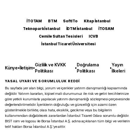
İTOTAM
BTM
SoftITo
Kitap İstanbul
Teknopark İstanbul
İDTM İstanbul
İTOSAM
Cemile Sultan Tesisleri
ICVB
İstanbul Ticaret Üniversitesi
Gizlilik ve KVKK
Doğrulama
Yayın
Künye
•
İletişim
•
•
•
Politikası
Politikası
İlkeleri
YASAL UYARI VE SORUMLULUK REDDİ
Bu sayfada yer alan bilgi, yorum ve içerikler yatırım danışmanlığı kapsamında
değildir. Yatırım kararları, kişisel mali durumunuz ile risk ve getiri tercihlerinize
göre yetkili kurumlarla yapılacak yatırım danışmanlığı sözleşmesi çerçevesinde
değerlendirilmelidir. İçeriklerin doğruluğu ve güncelliği için azami özen
gösterilmekle birlikte, olası hata, eksiklik, gecikme veya bu bilgilerin
kullanımından doğabilecek zararlardan İstanbul Ticaret Odası sorumlu değildir.
BIST isim ve logosu ile Borsa İstanbul A.Ş. adına açıklanan tüm bilgi ve verilerin
telif hakları Borsa İstanbul A.Ş.’ye aittir.