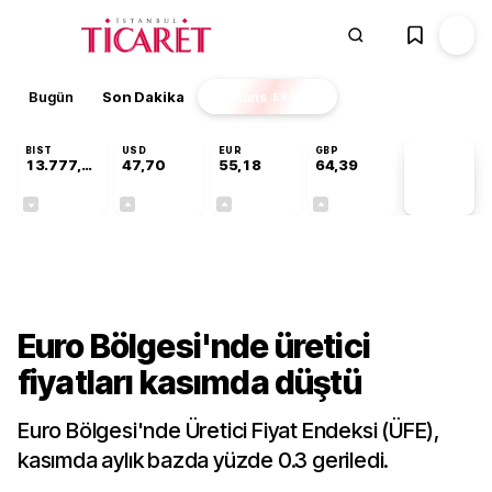
Bugün
Son Dakika
Finans
EKSTRA
BIST
USD
EUR
GBP
13.777,39
47,70
55,18
64,39
PİYASA
VERİLERİ
-0,16%
+0,17%
+0,30%
+0,34%
Dünya
Euro Bölgesi'nde üretici
fiyatları kasımda düştü
Euro Bölgesi'nde Üretici Fiyat Endeksi (ÜFE),
kasımda aylık bazda yüzde 0.3 geriledi.