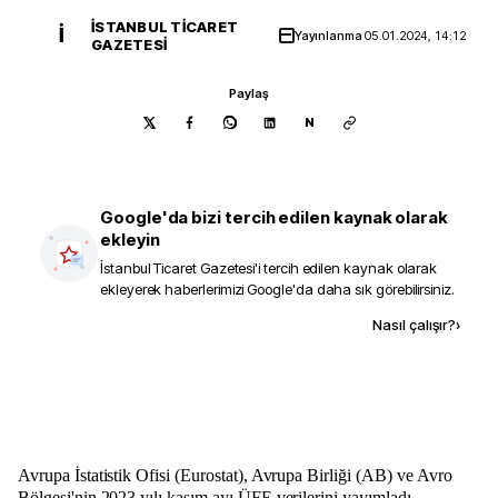
İSTANBUL TICARET
İ
Yayınlanma
05.01.2024, 14:12
GAZETESI
Paylaş
N
Google'da bizi tercih edilen kaynak olarak
ekleyin
İstanbul Ticaret Gazetesi
'i tercih edilen kaynak olarak
ekleyerek haberlerimizi Google'da daha sık görebilirsiniz.
Kaynak ekle
Nasıl çalışır?
›
Avrupa İstatistik Ofisi (Eurostat), Avrupa Birliği (AB) ve Avro
Bölgesi'nin 2023 yılı kasım ayı ÜFE verilerini yayımladı.