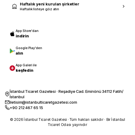
Haftalık yeni kurulan şirketler
Haftalık listeye göz atın
App Store'dan
indirin
Google Play'den
alın
App Galeri ile
keşfedin
İstanbul Ticaret Gazetesi · Reşadiye Cad. Eminönü 34112 Fatih/
İstanbul
iletisim@istanbulticaretgazetesi.com
+90 212 467 65 15
© 2026 İstanbul Ticaret Gazetesi · Tüm hakları saklıdır · Bir İstanbul
Ticaret Odası yayınıdır