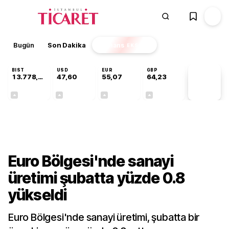
Bugün
Son Dakika
Finans
EKSTRA
BIST
USD
EUR
GBP
13.778,97
47,60
55,07
64,23
PİYASA
VERİLERİ
+0,55%
+0,06%
+0,11%
+0,21%
Dünya
Euro Bölgesi'nde sanayi
üretimi şubatta yüzde 0.8
yükseldi
Euro Bölgesi'nde sanayi üretimi, şubatta bir