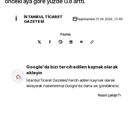
önceki aya göre yüzde 0.8 arttı.
İSTANBUL TICARET
İ
Yayınlanma
15.04.2024, 13:49
GAZETESI
Paylaş
N
Google'da bizi tercih edilen kaynak olarak
ekleyin
İstanbul Ticaret Gazetesi
'i tercih edilen kaynak olarak
ekleyerek haberlerimizi Google'da daha sık görebilirsiniz.
Kaynak ekle
Nasıl çalışır?
›