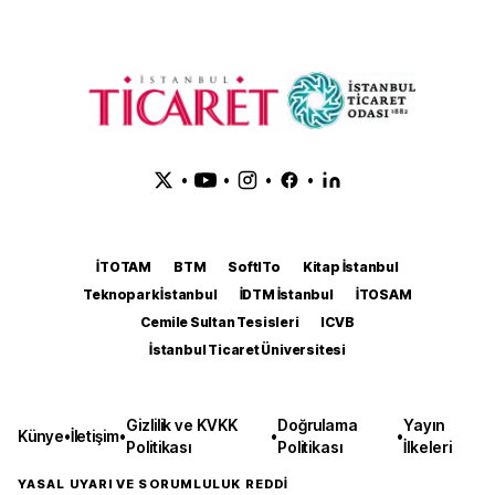
•
•
•
•
İTOTAM
BTM
SoftITo
Kitap İstanbul
Teknopark İstanbul
İDTM İstanbul
İTOSAM
Cemile Sultan Tesisleri
ICVB
İstanbul Ticaret Üniversitesi
Gizlilik ve KVKK
Doğrulama
Yayın
Künye
•
İletişim
•
•
•
Politikası
Politikası
İlkeleri
YASAL UYARI VE SORUMLULUK REDDİ