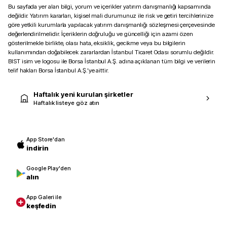
Bu sayfada yer alan bilgi, yorum ve içerikler yatırım danışmanlığı kapsamında
değildir. Yatırım kararları, kişisel mali durumunuz ile risk ve getiri tercihlerinize
göre yetkili kurumlarla yapılacak yatırım danışmanlığı sözleşmesi çerçevesinde
değerlendirilmelidir. İçeriklerin doğruluğu ve güncelliği için azami özen
gösterilmekle birlikte, olası hata, eksiklik, gecikme veya bu bilgilerin
kullanımından doğabilecek zararlardan İstanbul Ticaret Odası sorumlu değildir.
BIST isim ve logosu ile Borsa İstanbul A.Ş. adına açıklanan tüm bilgi ve verilerin
telif hakları Borsa İstanbul A.Ş.’ye aittir.
Haftalık yeni kurulan şirketler
Haftalık listeye göz atın
App Store'dan
indirin
Google Play'den
alın
App Galeri ile
keşfedin