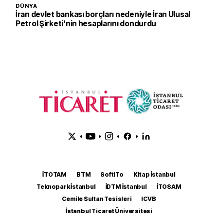
DÜNYA
İran devlet bankası borçları nedeniyle İran Ulusal
Petrol Şirketi'nin hesaplarını dondurdu
•
•
•
•
İTOTAM
BTM
SoftITo
Kitap İstanbul
Teknopark İstanbul
İDTM İstanbul
İTOSAM
Cemile Sultan Tesisleri
ICVB
İstanbul Ticaret Üniversitesi