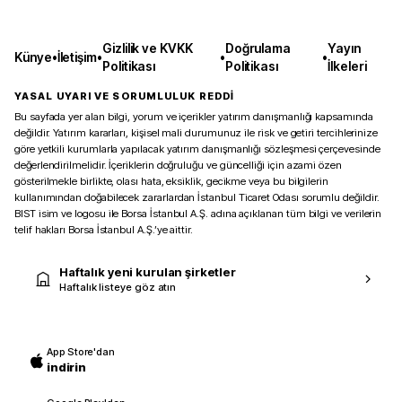
Gizlilik ve KVKK
Doğrulama
Yayın
Künye
•
İletişim
•
•
•
Politikası
Politikası
İlkeleri
YASAL UYARI VE SORUMLULUK REDDİ
Bu sayfada yer alan bilgi, yorum ve içerikler yatırım danışmanlığı kapsamında
değildir. Yatırım kararları, kişisel mali durumunuz ile risk ve getiri tercihlerinize
göre yetkili kurumlarla yapılacak yatırım danışmanlığı sözleşmesi çerçevesinde
değerlendirilmelidir. İçeriklerin doğruluğu ve güncelliği için azami özen
gösterilmekle birlikte, olası hata, eksiklik, gecikme veya bu bilgilerin
kullanımından doğabilecek zararlardan İstanbul Ticaret Odası sorumlu değildir.
BIST isim ve logosu ile Borsa İstanbul A.Ş. adına açıklanan tüm bilgi ve verilerin
telif hakları Borsa İstanbul A.Ş.’ye aittir.
Haftalık yeni kurulan şirketler
Haftalık listeye göz atın
App Store'dan
indirin