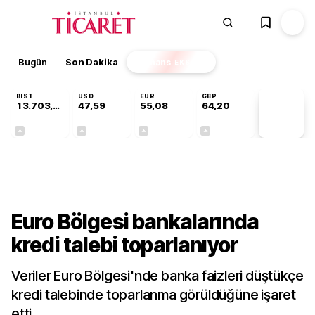
Bugün
Son Dakika
Finans
EKSTRA
BIST
USD
EUR
GBP
13.703,13
47,59
55,08
64,20
PİYASA
VERİLERİ
+0,11%
+0,05%
+0,13%
+0,17%
Dünya
Euro Bölgesi bankalarında
kredi talebi toparlanıyor
Veriler Euro Bölgesi'nde banka faizleri düştükçe
kredi talebinde toparlanma görüldüğüne işaret
etti.