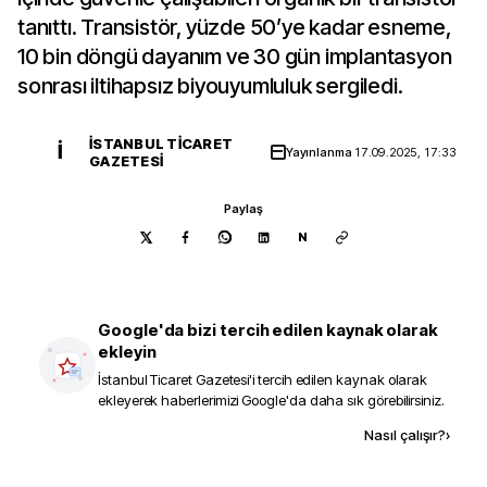
tanıttı. Transistör, yüzde 50’ye kadar esneme,
10 bin döngü dayanım ve 30 gün implantasyon
sonrası iltihapsız biyouyumluluk sergiledi.
İSTANBUL TICARET
İ
Yayınlanma
17.09.2025, 17:33
GAZETESI
Paylaş
N
Google'da bizi tercih edilen kaynak olarak
ekleyin
İstanbul Ticaret Gazetesi
'i tercih edilen kaynak olarak
ekleyerek haberlerimizi Google'da daha sık görebilirsiniz.
Kaynak ekle
Nasıl çalışır?
›