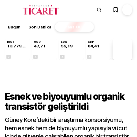
Bugün
Son Dakika
Finans
EKSTRA
BIST
USD
EUR
GBP
13.779,39
47,71
55,19
64,41
PİYASA
VERİLERİ
-0,14%
+0,18%
+0,32%
+0,38%
Teknoloji
Esnek ve biyouyumlu organik
transistör geliştirildi
Güney Kore’deki bir araştırma konsorsiyumu,
hem esnek hem de biyouyumlu yapısıyla vücut
içinde güvenle çalışabilen organik bir transistör