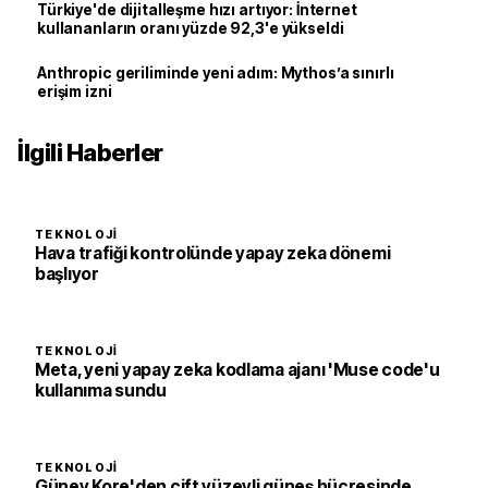
Türkiye'de dijitalleşme hızı artıyor: İnternet
kullananların oranı yüzde 92,3'e yükseldi
Anthropic geriliminde yeni adım: Mythos’a sınırlı
erişim izni
İlgili Haberler
TEKNOLOJI
Hava trafiği kontrolünde yapay zeka dönemi
başlıyor
TEKNOLOJI
Meta, yeni yapay zeka kodlama ajanı 'Muse code'u
kullanıma sundu
TEKNOLOJI
Güney Kore'den çift yüzeyli güneş hücresinde