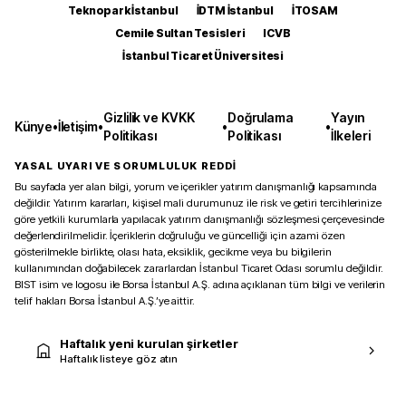
Teknopark İstanbul
İDTM İstanbul
İTOSAM
Cemile Sultan Tesisleri
ICVB
İstanbul Ticaret Üniversitesi
Gizlilik ve KVKK
Doğrulama
Yayın
Künye
•
İletişim
•
•
•
Politikası
Politikası
İlkeleri
YASAL UYARI VE SORUMLULUK REDDİ
Bu sayfada yer alan bilgi, yorum ve içerikler yatırım danışmanlığı kapsamında
değildir. Yatırım kararları, kişisel mali durumunuz ile risk ve getiri tercihlerinize
göre yetkili kurumlarla yapılacak yatırım danışmanlığı sözleşmesi çerçevesinde
değerlendirilmelidir. İçeriklerin doğruluğu ve güncelliği için azami özen
gösterilmekle birlikte, olası hata, eksiklik, gecikme veya bu bilgilerin
kullanımından doğabilecek zararlardan İstanbul Ticaret Odası sorumlu değildir.
BIST isim ve logosu ile Borsa İstanbul A.Ş. adına açıklanan tüm bilgi ve verilerin
telif hakları Borsa İstanbul A.Ş.’ye aittir.
Haftalık yeni kurulan şirketler
Haftalık listeye göz atın