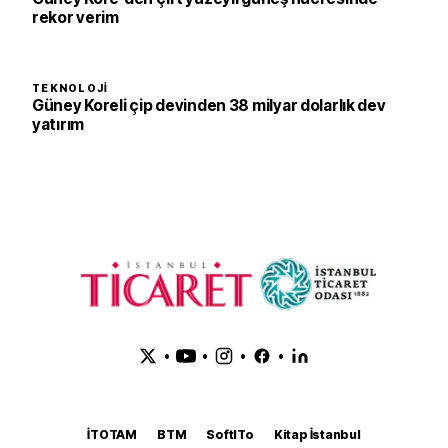
rekor verim
TEKNOLOJI
Güney Koreli çip devinden 38 milyar dolarlık dev
yatırım
•
•
•
•
İTOTAM
BTM
SoftITo
Kitap İstanbul