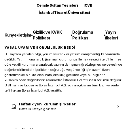
Cemile Sultan Tesisleri
ICVB
İstanbul Ticaret Üniversitesi
Gizlilik ve KVKK
Doğrulama
Yayın
Künye
•
İletişim
•
•
•
Politikası
Politikası
İlkeleri
YASAL UYARI VE SORUMLULUK REDDİ
Bu sayfada yer alan bilgi, yorum ve içerikler yatırım danışmanlığı kapsamında
değildir. Yatırım kararları, kişisel mali durumunuz ile risk ve getiri tercihlerinize
göre yetkili kurumlarla yapılacak yatırım danışmanlığı sözleşmesi çerçevesinde
değerlendirilmelidir. İçeriklerin doğruluğu ve güncelliği için azami özen
gösterilmekle birlikte, olası hata, eksiklik, gecikme veya bu bilgilerin
kullanımından doğabilecek zararlardan İstanbul Ticaret Odası sorumlu değildir.
BIST isim ve logosu ile Borsa İstanbul A.Ş. adına açıklanan tüm bilgi ve verilerin
telif hakları Borsa İstanbul A.Ş.’ye aittir.
Haftalık yeni kurulan şirketler
Haftalık listeye göz atın