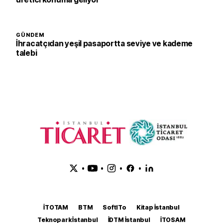
GÜNDEM
İhracatçıdan yeşil pasaportta seviye ve kademe
talebi
•
•
•
•
İTOTAM
BTM
SoftITo
Kitap İstanbul
Teknopark İstanbul
İDTM İstanbul
İTOSAM