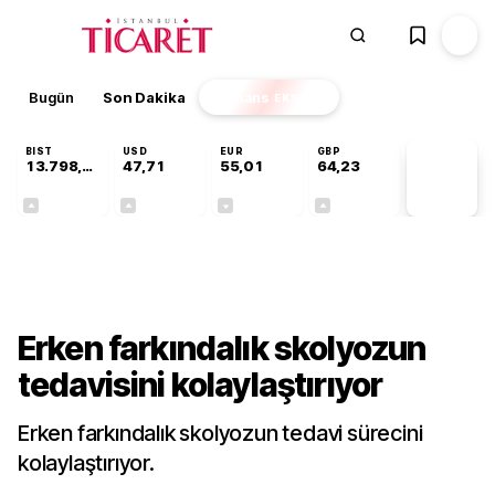
Bugün
Son Dakika
Finans
EKSTRA
BIST
USD
EUR
GBP
13.798,82
47,71
55,01
64,23
PİYASA
VERİLERİ
+0,70%
+0,17%
-0,01%
+0,08%
Gündem
Erken farkındalık skolyozun
tedavisini kolaylaştırıyor
Erken farkındalık skolyozun tedavi sürecini
kolaylaştırıyor.