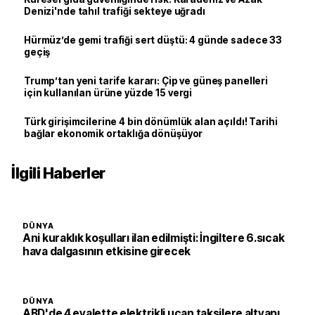
Denizi'nde tahıl trafiği sekteye uğradı
Hürmüz’de gemi trafiği sert düştü: 4 günde sadece 33
geçiş
Trump’tan yeni tarife kararı: Çip ve güneş panelleri
için kullanılan ürüne yüzde 15 vergi
Türk girişimcilerine 4 bin dönümlük alan açıldı! Tarihi
bağlar ekonomik ortaklığa dönüşüyor
İlgili Haberler
DÜNYA
Ani kuraklık koşulları ilan edilmişti: İngiltere 6.sıcak
hava dalgasının etkisine girecek
DÜNYA
ABD'de 4 eyalette elektrikli uçan taksilere altyapı