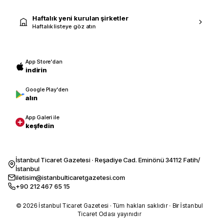
Haftalık yeni kurulan şirketler
Haftalık listeye göz atın
App Store'dan
indirin
Google Play'den
alın
App Galeri ile
keşfedin
İstanbul Ticaret Gazetesi · Reşadiye Cad. Eminönü 34112 Fatih/
İstanbul
iletisim@istanbulticaretgazetesi.com
+90 212 467 65 15
© 2026 İstanbul Ticaret Gazetesi · Tüm hakları saklıdır · Bir İstanbul
Ticaret Odası yayınıdır