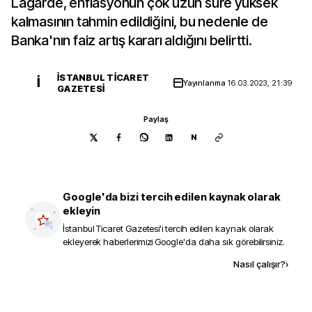
Lagarde, enflasyonun çok uzun süre yüksek
kalmasının tahmin edildiğini, bu nedenle de
Banka'nın faiz artış kararı aldığını belirtti.
İSTANBUL TICARET
İ
Yayınlanma
16.03.2023, 21:39
GAZETESI
Paylaş
N
Google'da bizi tercih edilen kaynak olarak
ekleyin
İstanbul Ticaret Gazetesi
'i tercih edilen kaynak olarak
ekleyerek haberlerimizi Google'da daha sık görebilirsiniz.
Kaynak ekle
Nasıl çalışır?
›