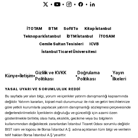
•
•
•
•
İTOTAM
BTM
SoftITo
Kitap İstanbul
Teknopark İstanbul
İDTM İstanbul
İTOSAM
Cemile Sultan Tesisleri
ICVB
İstanbul Ticaret Üniversitesi
Gizlilik ve KVKK
Doğrulama
Yayın
Künye
•
İletişim
•
•
•
Politikası
Politikası
İlkeleri
YASAL UYARI VE SORUMLULUK REDDİ
Bu sayfada yer alan bilgi, yorum ve içerikler yatırım danışmanlığı kapsamında
değildir. Yatırım kararları, kişisel mali durumunuz ile risk ve getiri tercihlerinize
göre yetkili kurumlarla yapılacak yatırım danışmanlığı sözleşmesi çerçevesinde
değerlendirilmelidir. İçeriklerin doğruluğu ve güncelliği için azami özen
gösterilmekle birlikte, olası hata, eksiklik, gecikme veya bu bilgilerin
kullanımından doğabilecek zararlardan İstanbul Ticaret Odası sorumlu değildir.
BIST isim ve logosu ile Borsa İstanbul A.Ş. adına açıklanan tüm bilgi ve verilerin
telif hakları Borsa İstanbul A.Ş.’ye aittir.