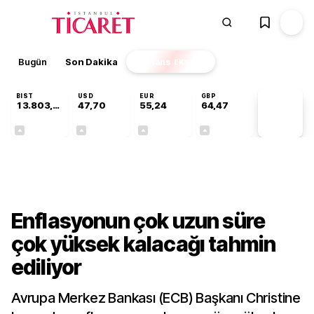
Bugün
Son Dakika
Finans
EKSTRA
BIST
USD
EUR
GBP
13.803,11
47,70
55,24
64,47
PİYASA
VERİLERİ
+0,03%
+0,17%
+0,41%
+0,47%
Dünya
Enflasyonun çok uzun süre
çok yüksek kalacağı tahmin
ediliyor
Avrupa Merkez Bankası (ECB) Başkanı Christine