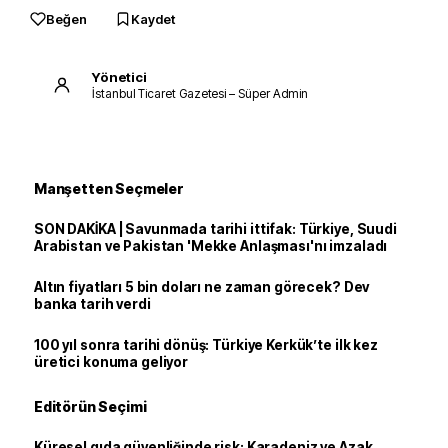
Beğen
Kaydet
Yönetici
İstanbul Ticaret Gazetesi – Süper Admin
Manşetten Seçmeler
SON DAKİKA | Savunmada tarihi ittifak: Türkiye, Suudi
Arabistan ve Pakistan 'Mekke Anlaşması'nı imzaladı
Altın fiyatları 5 bin doları ne zaman görecek? Dev
banka tarih verdi
100 yıl sonra tarihi dönüş: Türkiye Kerkük’te ilk kez
üretici konuma geliyor
Editörün Seçimi
Küresel gıda güvenliğinde risk: Karadeniz ve Azak