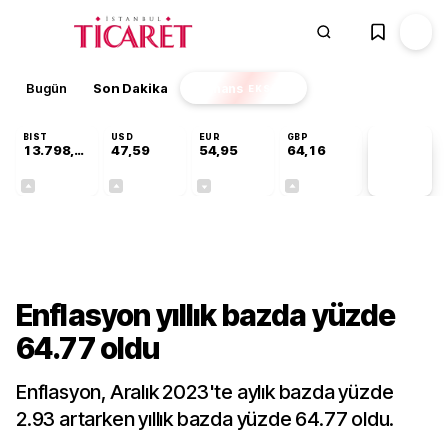
Bugün
Son Dakika
Finans
EKSTRA
BIST
USD
EUR
GBP
13.798,82
47,59
54,95
64,16
PİYASA
VERİLERİ
+0,70%
+0,05%
-0,11%
+0,10%
Gündem
Enflasyon yıllık bazda yüzde
64.77 oldu
Enflasyon, Aralık 2023'te aylık bazda yüzde
2.93 artarken yıllık bazda yüzde 64.77 oldu.