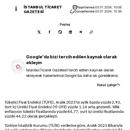
İSTANBUL TICARET
Yayınlanma
03.01.2024, 10:08
İ
GAZETESI
Güncellenme
03.01.2024, 10:36
Paylaş
N
Google'da bizi tercih edilen kaynak olarak
ekleyin
İstanbul Ticaret Gazetesi
'i tercih edilen kaynak olarak
ekleyerek haberlerimizi Google'da daha sık görebilirsiniz.
Kaynak ekle
Nasıl çalışır?
›
Tüketici Fiyat Endeksi (TÜFE), Aralık 2023'te aylık bazda yüzde 2,93,
Yurt İçi Üretici Fiyat Endeksi (Yİ-ÜFE) yüzde 1,14 artış gösterdi. Yıllık
enflasyon tüketici fiyatlarında yüzde 64,77, yurt içi üretici fiyatlarında
yüzde 44,22 olarak gerçekleşti.
Türkiye İstatistik Kurumu (TÜİK) verilerine göre, Aralık 2023 itibarıyla