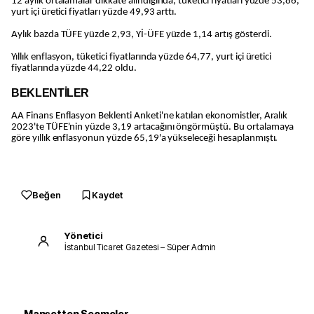
12 aylık ortalamalar dikkate alındığında, tüketici fiyatları yüzde 53,86,
yurt içi üretici fiyatları yüzde 49,93 arttı.
Aylık bazda TÜFE yüzde 2,93, Yİ-ÜFE yüzde 1,14 artış gösterdi.
Yıllık enflasyon, tüketici fiyatlarında yüzde 64,77, yurt içi üretici
fiyatlarında yüzde 44,22 oldu.
BEKLENTİLER
AA Finans Enflasyon Beklenti Anketi'ne katılan ekonomistler, Aralık
2023'te TÜFE'nin yüzde 3,19 artacağını öngörmüştü. Bu ortalamaya
göre yıllık enflasyonun yüzde 65,19'a yükseleceği hesaplanmıştı.
Beğen
Kaydet
Yönetici
İstanbul Ticaret Gazetesi – Süper Admin
Manşetten Seçmeler