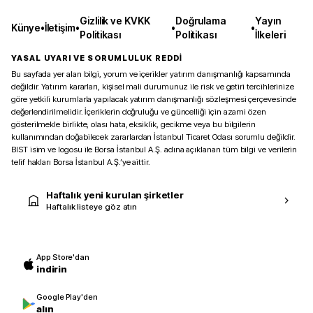
Gizlilik ve KVKK
Doğrulama
Yayın
Künye
•
İletişim
•
•
•
Politikası
Politikası
İlkeleri
YASAL UYARI VE SORUMLULUK REDDİ
Bu sayfada yer alan bilgi, yorum ve içerikler yatırım danışmanlığı kapsamında
değildir. Yatırım kararları, kişisel mali durumunuz ile risk ve getiri tercihlerinize
göre yetkili kurumlarla yapılacak yatırım danışmanlığı sözleşmesi çerçevesinde
değerlendirilmelidir. İçeriklerin doğruluğu ve güncelliği için azami özen
gösterilmekle birlikte, olası hata, eksiklik, gecikme veya bu bilgilerin
kullanımından doğabilecek zararlardan İstanbul Ticaret Odası sorumlu değildir.
BIST isim ve logosu ile Borsa İstanbul A.Ş. adına açıklanan tüm bilgi ve verilerin
telif hakları Borsa İstanbul A.Ş.’ye aittir.
Haftalık yeni kurulan şirketler
Haftalık listeye göz atın
App Store'dan
indirin
Google Play'den
alın