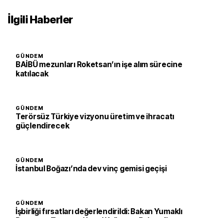
İlgili Haberler
GÜNDEM
BAİBÜ mezunları Roketsan’ın işe alım sürecine
katılacak
GÜNDEM
Terörsüz Türkiye vizyonu üretim ve ihracatı
güçlendirecek
GÜNDEM
İstanbul Boğazı’nda dev vinç gemisi geçişi
GÜNDEM
İşbirliği fırsatları değerlendirildi: Bakan Yumaklı