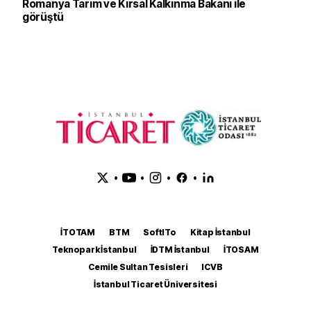
Romanya Tarım ve Kırsal Kalkınma Bakanı ile
görüştü
•
•
•
•
İTOTAM
BTM
SoftITo
Kitap İstanbul
Teknopark İstanbul
İDTM İstanbul
İTOSAM
Cemile Sultan Tesisleri
ICVB
İstanbul Ticaret Üniversitesi