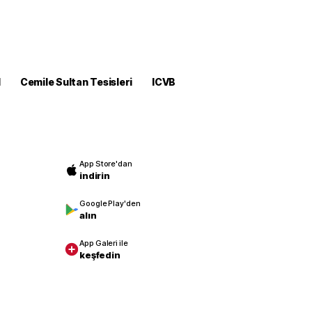
M
Cemile Sultan Tesisleri
ICVB
App Store'dan
indirin
Google Play'den
alın
App Galeri ile
keşfedin