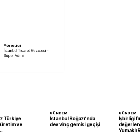
Yönetici
İstanbul Ticaret Gazetesi –
Süper Admin
GÜNDEM
GÜNDEM
z Türkiye
İstanbul Boğazı’nda
İşbirliği f
 üretim ve
dev vinç gemisi geçişi
değerlend
Yumaklı
irecek
Tarım ve 