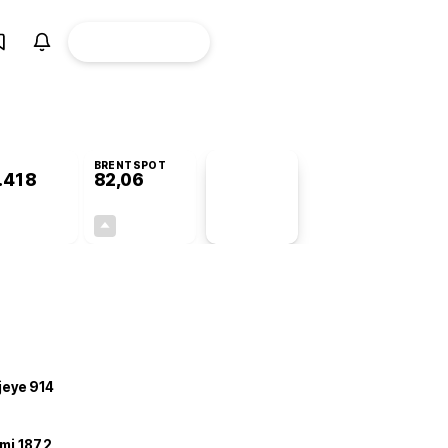
ÜYE
CANLI BORSA
Girişi
BRENTSPOT
.418
82,06
PİYASA
VERİLERİ
-0,76%
+3,99%
+0,00
3,15
ojeye 914
mi 187,2