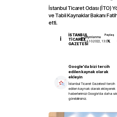
İstanbul Ticaret Odası (İTO) Yö
ve Tabii Kaynaklar Bakanı Fati
etti.
İSTANBUL
Paylaş
Yayınlanma
İ
TICARET
24.10.2022, 13:34
GAZETESI
Google'da bizi tercih
edilen kaynak olarak
ekleyin
İstanbul Ticaret Gazetesi
'i tercih
edilen kaynak olarak ekleyerek
haberlerimizi Google'da daha sı
görebilirsiniz.