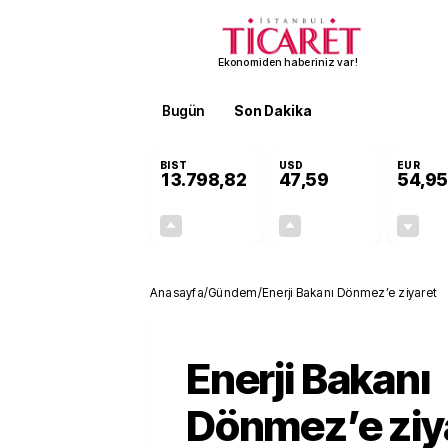
Ekonomiden haberiniz var!
Bugün
Son Dakika
Finans
EKST
BIST
USD
EUR
13.798,82
47,59
54,95
+0,70%
+0,05%
95,68
0,03
Anasayfa
/
Gündem
/
Enerji Bakanı Dönmez’e ziyaret
Enerji Bakanı
Dönmez’e ziy