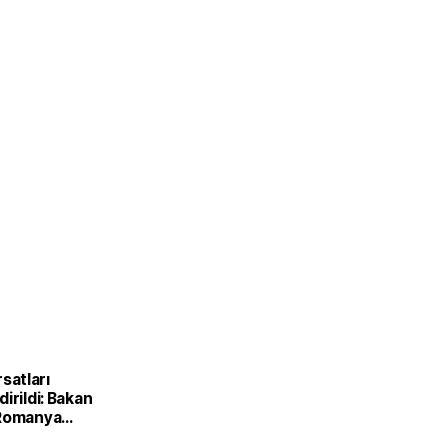
ırsatları
irildi: Bakan
 Romanya
Kırsal