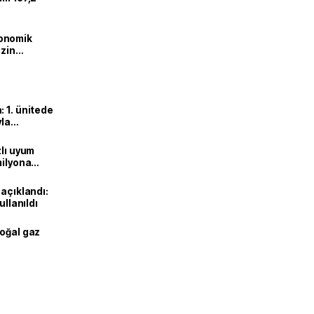
onomik
izin
lendirdik
 1. ünitede
yla
zlı uyum
milyona
 açıklandı:
ullanıldı
doğal gaz