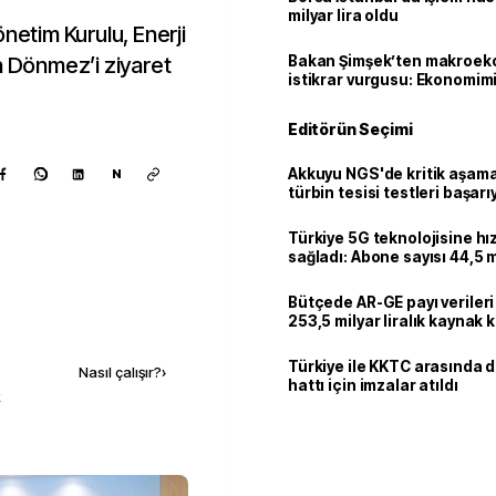
milyar lira oldu
netim Kurulu, Enerji
h Dönmez’i ziyaret
Bakan Şimşek’ten makroek
istikrar vurgusu: Ekonomim
dayanıklılığını daha da güç
Editörün Seçimi
Akkuyu NGS'de kritik aşama:
N
türbin tesisi testleri başarı
tamamlandı
Türkiye 5G teknolojisine hı
sağladı: Abone sayısı 44,5 
ulaştı
Bütçede AR-GE payı verileri
253,5 milyar liralık kaynak k
Kaynak ekle
Türkiye ile KKTC arasında 
Nasıl çalışır?
›
hattı için imzalar atıldı
k