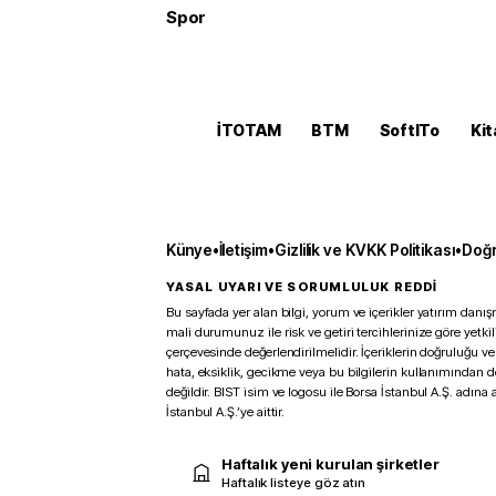
Spor
İTOTAM
BTM
SoftITo
Kit
Künye
•
İletişim
•
Gizlilik ve KVKK Politikası
•
Doğr
YASAL UYARI VE SORUMLULUK REDDİ
Bu sayfada yer alan bilgi, yorum ve içerikler yatırım danışm
mali durumunuz ile risk ve getiri tercihlerinize göre yetk
çerçevesinde değerlendirilmelidir. İçeriklerin doğruluğu ve
hata, eksiklik, gecikme veya bu bilgilerin kullanımından 
değildir. BIST isim ve logosu ile Borsa İstanbul A.Ş. adına a
İstanbul A.Ş.’ye aittir.
Haftalık yeni kurulan şirketler
Haftalık listeye göz atın