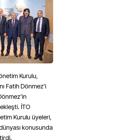
önetim Kurulu,
nı Fatih Dönmez’i
 Dönmez’in
kleşti. İTO
tim Kurulu üyeleri,
ş dünyası konusunda
irdi.