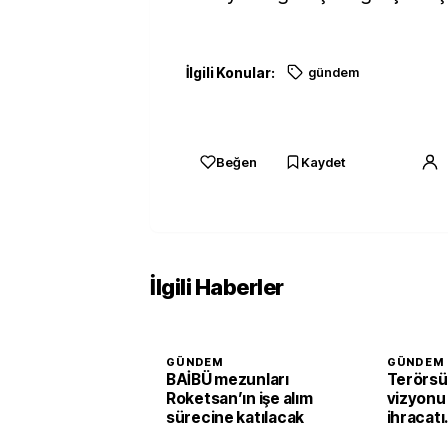
İlgili Konular:
gündem
Beğen
Kaydet
İlgili Haberler
GÜNDEM
GÜNDEM
BAİBÜ mezunları
Terörsü
Roketsan’ın işe alım
vizyonu
sürecine katılacak
ihracatı
güçlend