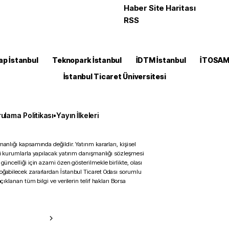
Haber Site Haritası
RSS
ap İstanbul
Teknopark İstanbul
İDTM İstanbul
İTOSA
İstanbul Ticaret Üniversitesi
ulama Politikası
•
Yayın İlkeleri
anlığı kapsamında değildir. Yatırım kararları, kişisel
ili kurumlarla yapılacak yatırım danışmanlığı sözleşmesi
 güncelliği için azami özen gösterilmekle birlikte, olası
doğabilecek zararlardan İstanbul Ticaret Odası sorumlu
çıklanan tüm bilgi ve verilerin telif hakları Borsa