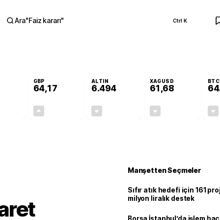
Ara
"
Faiz kararı
"
Ctrl K
RA
GBP
ALTIN
XAGUSD
BTC
64,17
6.494
61,68
64
-0,11%
+0,12%
-0,03%
-0,58%
-0,06
0,08
-1,89
-0,36
Manşetten Seçmeler
Sıfır atık hedefi için 161 pr
milyon liralık destek
aret
Borsa İstanbul’da işlem hac