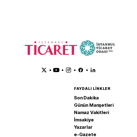
Kalkınma 
görüştü
•
•
•
•
FAYDALI LINKLER
Son Dakika
Günün Manşetleri
Namaz Vakitleri
İmsakiye
Yazarlar
e-Gazete