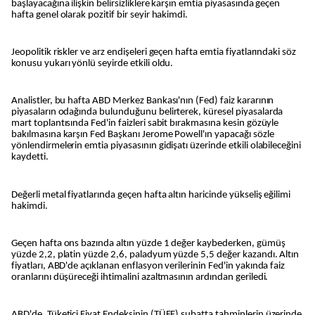
başlayacağına ilişkin belirsizliklere karşın emtia piyasasında geçen
hafta genel olarak pozitif bir seyir hakimdi.
Jeopolitik riskler ve arz endişeleri geçen hafta emtia fiyatlarındaki söz
konusu yukarı yönlü seyirde etkili oldu.
Analistler, bu hafta ABD Merkez Bankası'nın (Fed) faiz kararının
piyasaların odağında bulunduğunu belirterek, küresel piyasalarda
mart toplantısında Fed'in faizleri sabit bırakmasına kesin gözüyle
bakılmasına karşın Fed Başkanı Jerome Powell'ın yapacağı sözle
yönlendirmelerin emtia piyasasının gidişatı üzerinde etkili olabileceğini
kaydetti.
Değerli metal fiyatlarında geçen hafta altın haricinde yükseliş eğilimi
hakimdi.
Geçen hafta ons bazında altın yüzde 1 değer kaybederken, gümüş
yüzde 2,2, platin yüzde 2,6, paladyum yüzde 5,5 değer kazandı. Altın
fiyatları, ABD'de açıklanan enflasyon verilerinin Fed'in yakında faiz
oranlarını düşüreceği ihtimalini azaltmasının ardından geriledi.
ABD'de, Tüketici Fiyat Endeksinin (TÜFE) şubatta tahminlerin üzerinde