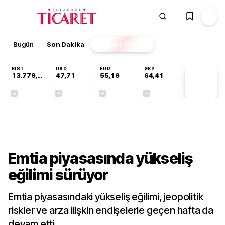
Bugün
Son Dakika
Finans
EKSTRA
BIST
USD
EUR
GBP
13.779,39
47,71
55,19
64,41
PİYASA
VERİLERİ
-0,14%
+0,18%
+0,32%
+0,38%
Gündem
Emtia piyasasında yükseliş
eğilimi sürüyor
Emtia piyasasındaki yükseliş eğilimi, jeopolitik
riskler ve arza ilişkin endişelerle geçen hafta da
devam etti.