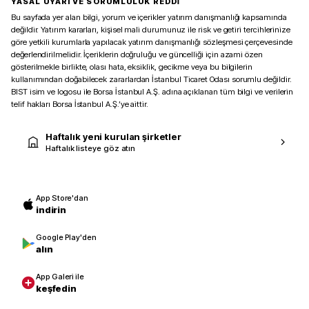
YASAL UYARI VE SORUMLULUK REDDİ
Bu sayfada yer alan bilgi, yorum ve içerikler yatırım danışmanlığı kapsamında
değildir. Yatırım kararları, kişisel mali durumunuz ile risk ve getiri tercihlerinize
göre yetkili kurumlarla yapılacak yatırım danışmanlığı sözleşmesi çerçevesinde
değerlendirilmelidir. İçeriklerin doğruluğu ve güncelliği için azami özen
gösterilmekle birlikte, olası hata, eksiklik, gecikme veya bu bilgilerin
kullanımından doğabilecek zararlardan İstanbul Ticaret Odası sorumlu değildir.
BIST isim ve logosu ile Borsa İstanbul A.Ş. adına açıklanan tüm bilgi ve verilerin
telif hakları Borsa İstanbul A.Ş.’ye aittir.
Haftalık yeni kurulan şirketler
Haftalık listeye göz atın
App Store'dan
indirin
Google Play'den
alın
App Galeri ile
keşfedin