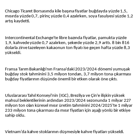
Chicago Ticaret Borsasında kile başına fiyatlar buğdayda yüzde 1,5,
mısırda yüzde 0,7, pirinç yüzde 0,4 azalırken, soya fasulyesi yüzde 1,2
artış kaydetti.
Intercontinental Exchange'te libre bazında fiyatlar, pamukta yüzde
1,9, kahvede yüzde 0,7 azalırken, şekerde yüzde 2,9 arttı. 8 bin 816
dolarla zirve tazeleyen kakaonun ton fiyatı ise geçen hafta yüzde 8,3
yükseldi.
Fransa Tarım Bakanlığı'nın Fransa'daki 2023/2024 dönemi yumuşak
buğday stok tahminini 3,5 milyon tondan, 3,7 milyon tona çıkarması
buğday fiyatlarının düşünde önemli bir etken olarak öne çıktı.
Uluslararası Tahıl Konseyi'nin (IGC), Brezilya ve Çin'e ilişkin yüksek
mahsul beklentilerinin ardından 2023/2024 sezonunda 1 milyar 227
milyon ton olan küresel mısır üretim tahminini 2024/2025'te 1 milyar
233 milyon tona çıkarması da mısır fiyatları için aşağı yönlü bir etkiye
sahip oldu.
Vietnam’da kahve stoklarının düşmesiyle kahve fiyatları yükseldi.