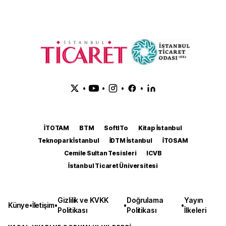
•
•
•
•
İTOTAM
BTM
SoftITo
Kitap İstanbul
Teknopark İstanbul
İDTM İstanbul
İTOSAM
Cemile Sultan Tesisleri
ICVB
İstanbul Ticaret Üniversitesi
Gizlilik ve KVKK
Doğrulama
Yayın
Künye
•
İletişim
•
•
•
Politikası
Politikası
İlkeleri