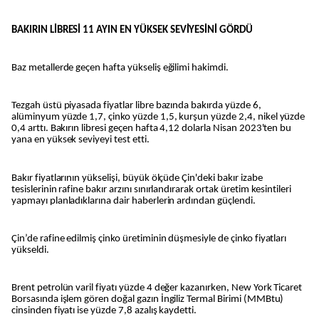
BAKIRIN LİBRESİ 11 AYIN EN YÜKSEK SEVİYESİNİ GÖRDÜ
Baz metallerde geçen hafta yükseliş eğilimi hakimdi.
Tezgah üstü piyasada fiyatlar libre bazında bakırda yüzde 6,
alüminyum yüzde 1,7, çinko yüzde 1,5, kurşun yüzde 2,4, nikel yüzde
0,4 arttı. Bakırın libresi geçen hafta 4,12 dolarla Nisan 2023'ten bu
yana en yüksek seviyeyi test etti.
Bakır fiyatlarının yükselişi, büyük ölçüde Çin'deki bakır izabe
tesislerinin rafine bakır arzını sınırlandırarak ortak üretim kesintileri
yapmayı planladıklarına dair haberlerin ardından güçlendi.
Çin’de rafine edilmiş çinko üretiminin düşmesiyle de çinko fiyatları
yükseldi.
Brent petrolün varil fiyatı yüzde 4 değer kazanırken, New York Ticaret
Borsasında işlem gören doğal gazın İngiliz Termal Birimi (MMBtu)
cinsinden fiyatı ise yüzde 7,8 azalış kaydetti.