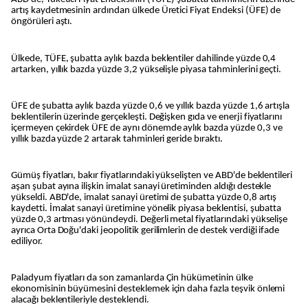
artış kaydetmesinin ardından ülkede Üretici Fiyat Endeksi (ÜFE) de
öngörüleri aştı.
Ülkede, TÜFE, şubatta aylık bazda beklentiler dahilinde yüzde 0,4
artarken, yıllık bazda yüzde 3,2 yükselişle piyasa tahminlerini geçti.
ÜFE de şubatta aylık bazda yüzde 0,6 ve yıllık bazda yüzde 1,6 artışla
beklentilerin üzerinde gerçekleşti. Değişken gıda ve enerji fiyatlarını
içermeyen çekirdek ÜFE de aynı dönemde aylık bazda yüzde 0,3 ve
yıllık bazda yüzde 2 artarak tahminleri geride bıraktı.
Gümüş fiyatları, bakır fiyatlarındaki yükselişten ve ABD'de beklentileri
aşan şubat ayına ilişkin imalat sanayi üretiminden aldığı destekle
yükseldi. ABD'de, imalat sanayi üretimi de şubatta yüzde 0,8 artış
kaydetti. İmalat sanayi üretimine yönelik piyasa beklentisi, şubatta
yüzde 0,3 artması yönündeydi. Değerli metal fiyatlarındaki yükselişe
ayrıca Orta Doğu'daki jeopolitik gerilimlerin de destek verdiği ifade
ediliyor.
Paladyum fiyatları da son zamanlarda Çin hükümetinin ülke
ekonomisinin büyümesini desteklemek için daha fazla teşvik önlemi
alacağı beklentileriyle desteklendi.