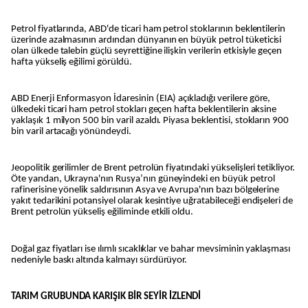
Petrol fiyatlarında, ABD'de ticari ham petrol stoklarının beklentilerin
üzerinde azalmasının ardından dünyanın en büyük petrol tüketicisi
olan ülkede talebin güçlü seyrettiğine ilişkin verilerin etkisiyle geçen
hafta yükseliş eğilimi görüldü.
ABD Enerji Enformasyon İdaresinin (EIA) açıkladığı verilere göre,
ülkedeki ticari ham petrol stokları geçen hafta beklentilerin aksine
yaklaşık 1 milyon 500 bin varil azaldı. Piyasa beklentisi, stokların 900
bin varil artacağı yönündeydi.
Jeopolitik gerilimler de Brent petrolün fiyatındaki yükselişleri tetikliyor.
Öte yandan, Ukrayna'nın Rusya’nın güneyindeki en büyük petrol
rafinerisine yönelik saldırısının Asya ve Avrupa'nın bazı bölgelerine
yakıt tedarikini potansiyel olarak kesintiye uğratabileceği endişeleri de
Brent petrolün yükseliş eğiliminde etkili oldu.
Doğal gaz fiyatları ise ılımlı sıcaklıklar ve bahar mevsiminin yaklaşması
nedeniyle baskı altında kalmayı sürdürüyor.
TARIM GRUBUNDA KARIŞIK BİR SEYİR İZLENDİ