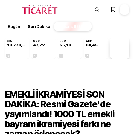
Bugün
Son Dakika
Finans
EKSTRA
BIST
USD
EUR
GBP
13.779,39
47,72
55,19
64,45
PİYASA
VERİLERİ
-0,14%
+0,02%
+0,00%
+0,05%
Ekonomi
EMEKLİ İKRAMİYESİ SON
DAKİKA: Resmi Gazete'de
yayımlandı! 1000 TL emekli
bayram ikramiyesi farkı ne
zaman ödenecek?