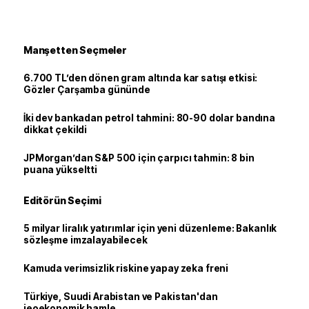
Manşetten Seçmeler
6.700 TL’den dönen gram altında kar satışı etkisi:
Gözler Çarşamba gününde
İki dev bankadan petrol tahmini: 80-90 dolar bandına
dikkat çekildi
JPMorgan’dan S&P 500 için çarpıcı tahmin: 8 bin
puana yükseltti
Editörün Seçimi
5 milyar liralık yatırımlar için yeni düzenleme: Bakanlık
sözleşme imzalayabilecek
Kamuda verimsizlik riskine yapay zeka freni
Türkiye, Suudi Arabistan ve Pakistan'dan
jeoekonomik hamle