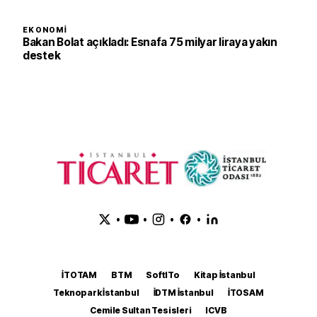
EKONOMI
Bakan Bolat açıkladı: Esnafa 75 milyar liraya yakın
destek
•
•
•
•
İTOTAM
BTM
SoftITo
Kitap İstanbul
Teknopark İstanbul
İDTM İstanbul
İTOSAM
Cemile Sultan Tesisleri
ICVB