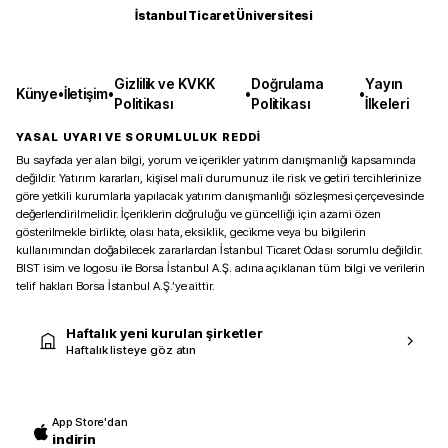
İstanbul Ticaret Üniversitesi
Gizlilik ve KVKK
Doğrulama
Yayın
Künye
•
İletişim
•
•
•
Politikası
Politikası
İlkeleri
YASAL UYARI VE SORUMLULUK REDDİ
Bu sayfada yer alan bilgi, yorum ve içerikler yatırım danışmanlığı kapsamında
değildir. Yatırım kararları, kişisel mali durumunuz ile risk ve getiri tercihlerinize
göre yetkili kurumlarla yapılacak yatırım danışmanlığı sözleşmesi çerçevesinde
değerlendirilmelidir. İçeriklerin doğruluğu ve güncelliği için azami özen
gösterilmekle birlikte, olası hata, eksiklik, gecikme veya bu bilgilerin
kullanımından doğabilecek zararlardan İstanbul Ticaret Odası sorumlu değildir.
BIST isim ve logosu ile Borsa İstanbul A.Ş. adına açıklanan tüm bilgi ve verilerin
telif hakları Borsa İstanbul A.Ş.’ye aittir.
Haftalık yeni kurulan şirketler
Haftalık listeye göz atın
App Store'dan
indirin