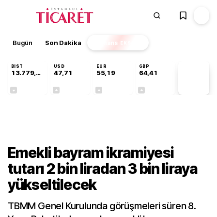
Bugün
Son Dakika
Finans
EKSTRA
BIST
USD
EUR
GBP
13.779,39
47,71
55,19
64,41
PİYASA
VERİLERİ
-0,14%
+0,18%
+0,32%
+0,38%
Gündem
Emekli bayram ikramiyesi
tutarı 2 bin liradan 3 bin liraya
yükseltilecek
TBMM Genel Kurulunda görüşmeleri süren 8.