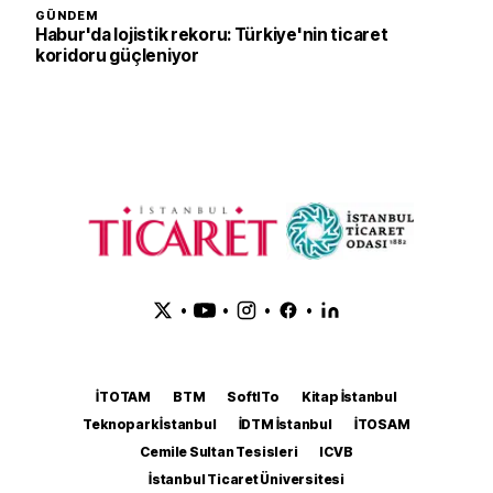
GÜNDEM
Habur'da lojistik rekoru: Türkiye'nin ticaret
koridoru güçleniyor
•
•
•
•
İTOTAM
BTM
SoftITo
Kitap İstanbul
Teknopark İstanbul
İDTM İstanbul
İTOSAM
Cemile Sultan Tesisleri
ICVB
İstanbul Ticaret Üniversitesi