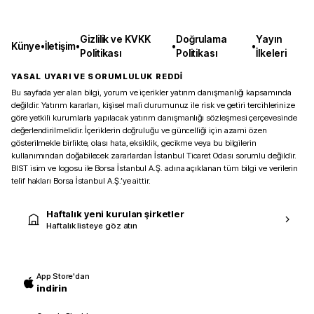
Gizlilik ve KVKK
Doğrulama
Yayın
Künye
•
İletişim
•
•
•
Politikası
Politikası
İlkeleri
YASAL UYARI VE SORUMLULUK REDDİ
Bu sayfada yer alan bilgi, yorum ve içerikler yatırım danışmanlığı kapsamında
değildir. Yatırım kararları, kişisel mali durumunuz ile risk ve getiri tercihlerinize
göre yetkili kurumlarla yapılacak yatırım danışmanlığı sözleşmesi çerçevesinde
değerlendirilmelidir. İçeriklerin doğruluğu ve güncelliği için azami özen
gösterilmekle birlikte, olası hata, eksiklik, gecikme veya bu bilgilerin
kullanımından doğabilecek zararlardan İstanbul Ticaret Odası sorumlu değildir.
BIST isim ve logosu ile Borsa İstanbul A.Ş. adına açıklanan tüm bilgi ve verilerin
telif hakları Borsa İstanbul A.Ş.’ye aittir.
Haftalık yeni kurulan şirketler
Haftalık listeye göz atın
App Store'dan
indirin