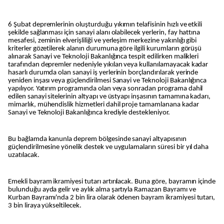
6 Şubat depremlerinin oluşturduğu yıkımın telafisinin hızlı ve etkili
şekilde sağlanması için sanayi alanı olabilecek yerlerin, fay hattına
mesafesi, zeminin elverişliliği ve yerleşim merkezine yakınlığı gibi
kriterler gözetilerek alanın durumuna göre ilgili kurumların görüşü
alınarak Sanayi ve Teknoloji Bakanlığınca tespit edilirken malikleri
tarafından depremler nedeniyle yıkılan veya kullanılamayacak kadar
hasarlı durumda olan sanayi iş yerlerinin borçlandırılarak yerinde
yeniden inşası veya güçlendirilmesi Sanayi ve Teknoloji Bakanlığınca
yapılıyor. Yatırım programında olan veya sonradan programa dahil
edilen sanayi sitelerinin altyapı ve üstyapı inşasının tamamına kadarı,
mimarlık, mühendislik hizmetleri dahil proje tamamlanana kadar
Sanayi ve Teknoloji Bakanlığınca krediyle destekleniyor.
Bu bağlamda kanunla deprem bölgesinde sanayi altyapısının
güçlendirilmesine yönelik destek ve uygulamaların süresi bir yıl daha
uzatılacak.
Emekli bayram ikramiyesi tutarı artırılacak. Buna göre, bayramın içinde
bulunduğu ayda gelir ve aylık alma şartıyla Ramazan Bayramı ve
Kurban Bayramı'nda 2 bin lira olarak ödenen bayram ikramiyesi tutarı,
3 bin liraya yükseltilecek.