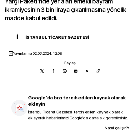
Yargı Paketi'nde yer alan emekli bayram
ikramiyesinin 3 bin liraya çıkarılmasına yönelik
madde kabul edildi.
İ
İSTANBUL TICARET GAZETESI
Yayınlanma
02.03.2024, 12:08
Paylaş
N
Google'da bizi tercih edilen kaynak olarak
ekleyin
İstanbul Ticaret Gazetesi
'i tercih edilen kaynak olarak
ekleyerek haberlerimizi Google'da daha sık görebilirsiniz.
Kaynak ekle
Nasıl çalışır?
›