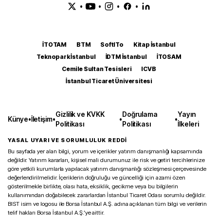
•
•
•
•
İTOTAM
BTM
SoftITo
Kitap İstanbul
Teknopark İstanbul
İDTM İstanbul
İTOSAM
Cemile Sultan Tesisleri
ICVB
İstanbul Ticaret Üniversitesi
Gizlilik ve KVKK
Doğrulama
Yayın
Künye
•
İletişim
•
•
•
Politikası
Politikası
İlkeleri
YASAL UYARI VE SORUMLULUK REDDİ
Bu sayfada yer alan bilgi, yorum ve içerikler yatırım danışmanlığı kapsamında
değildir. Yatırım kararları, kişisel mali durumunuz ile risk ve getiri tercihlerinize
göre yetkili kurumlarla yapılacak yatırım danışmanlığı sözleşmesi çerçevesinde
değerlendirilmelidir. İçeriklerin doğruluğu ve güncelliği için azami özen
gösterilmekle birlikte, olası hata, eksiklik, gecikme veya bu bilgilerin
kullanımından doğabilecek zararlardan İstanbul Ticaret Odası sorumlu değildir.
BIST isim ve logosu ile Borsa İstanbul A.Ş. adına açıklanan tüm bilgi ve verilerin
telif hakları Borsa İstanbul A.Ş.’ye aittir.