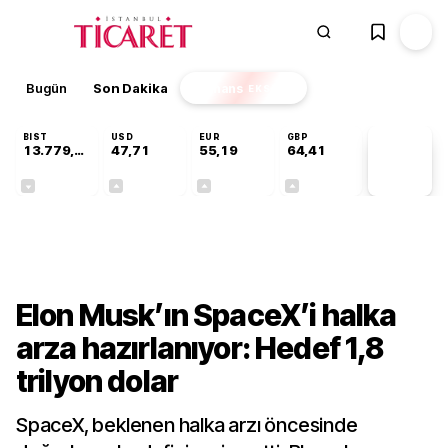
Bugün
Son Dakika
Finans
EKSTRA
BIST
USD
EUR
GBP
13.779,39
47,71
55,19
64,41
PİYASA
VERİLERİ
-0,14%
+0,18%
+0,32%
+0,38%
Finans
Elon Musk’ın SpaceX’i halka
arza hazırlanıyor: Hedef 1,8
trilyon dolar
SpaceX, beklenen halka arzı öncesinde