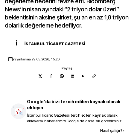
değerleme hedefini revize etti. Bloomberg
News’in nisan ayındaki “2 trilyon dolar üzeri”
beklentisinin aksine şirket, şu an en az 1,8 trilyon
dolarlık değerleme hedefliyor.
İ
İSTANBUL TICARET GAZETESI
Yayınlanma
29.05.2026, 15:20
Paylaş
N
Google'da bizi tercih edilen kaynak olarak
ekleyin
İstanbul Ticaret Gazetesi
'i tercih edilen kaynak olarak
ekleyerek haberlerimizi Google'da daha sık görebilirsiniz.
Kaynak ekle
Nasıl çalışır?
›