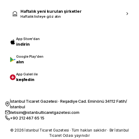
Haftalık yeni kurulan şirketler
Haftalık listeye göz atın
App Store'dan
indirin
Google Play'den
alın
App Galeri ile
keşfedin
İstanbul Ticaret Gazetesi · Reşadiye Cad. Eminönü 34112 Fatih/
İstanbul
iletisim@istanbulticaretgazetesi.com
+90 212 467 65 15
© 2026 İstanbul Ticaret Gazetesi · Tüm hakları saklıdır · Bir İstanbul
Ticaret Odası yayınıdır