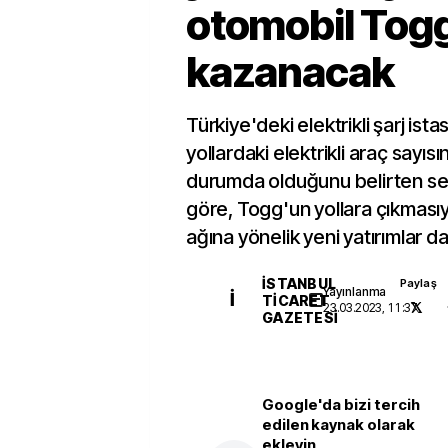
otomobil Togg 
kazanacak
Türkiye'deki elektrikli şarj ist
yollardaki elektrikli araç sayısı
durumda olduğunu belirten sek
göre, Togg'un yollara çıkmasıyla
ağına yönelik yeni yatırımlar 
İSTANBUL
Paylaş
Yayınlanma
İ
TICARET
23.03.2023, 11:37
GAZETESI
Google'da bizi tercih
edilen kaynak olarak
ekleyin