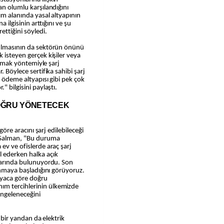
an olumlu karşılandığını
ım alanında yasal altyapının
a ilgisinin arttığını ve şu
ettiğini söyledi.
nulmasının da sektörün önünü
 isteyen gerçek kişiler veya
 almak yöntemiyle şarj
. Böylece sertifika sahibi şarj
, ödeme altyapısı gibi pek çok
" bilgisini paylaştı.
DOĞRU YÖNETECEK
 göre aracını şarj edilebileceği
n Salman, "Bu duruma
ev ve ofislerde araç şarj
l ederken halka açık
ivarında bulunuyordu. Son
lanmaya başladığını görüyoruz.
tiyaca göre doğru
ım tercihlerinin ülkemizde
dengeleneceğini
n bir yandan da elektrik