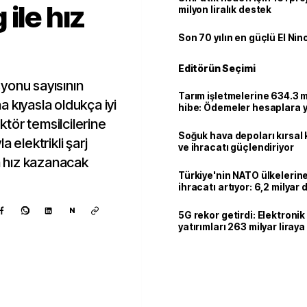
ile hız
milyon liralık destek
Son 70 yılın en güçlü El Nin
Editörün Seçimi
asyonu sayısının
Tarım işletmelerine 634.3 m
na kıyasla oldukça iyi
hibe: Ödemeler hesaplara ya
tör temsilcilerine
Soğuk hava depoları kırsal 
 elektrikli şarj
ve ihracatı güçlendiriyor
da hız kazanacak
Türkiye'nin NATO ülkeleri
ihracatı artıyor: 6,2 milyar d
milyar doları aştı
N
5G rekor getirdi: Elektroni
yatırımları 263 milyar liraya
Kaynak ekle