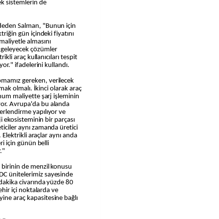
k sistemlerin de
ydeden Salman, "Bunun için
triğin gün içindeki fiyatını
maliyetle almasını
ngeleyecek çözümler
rikli araç kullanıcıları tespit
yor." ifadelerini kullandı.
pmamız gereken, verilecek
ırmak olmalı. İkinci olarak araç
imum maliyette şarj işleminin
yor. Avrupa'da bu alanda
ğerlendirme yapılıyor ve
rji ekosisteminin bir parçası
ticiler aynı zamanda üretici
. Elektrikli araçlar aynı anda
ri için günün belli
."
n birinin de menzil konusu
DC ünitelerimiz sayesinde
0 dakika civarında yüzde 80
ehir içi noktalarda ve
ine araç kapasitesine bağlı