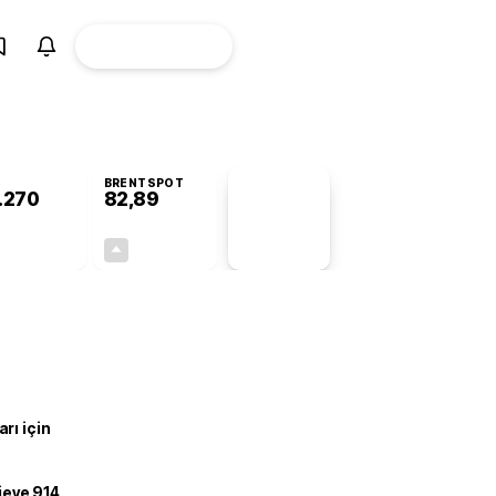
ÜYE
CANLI BORSA
Girişi
BRENTSPOT
.270
82,89
PİYASA
VERİLERİ
-0,60%
+0,13%
+0,00
0,11
rı için
ojeye 914