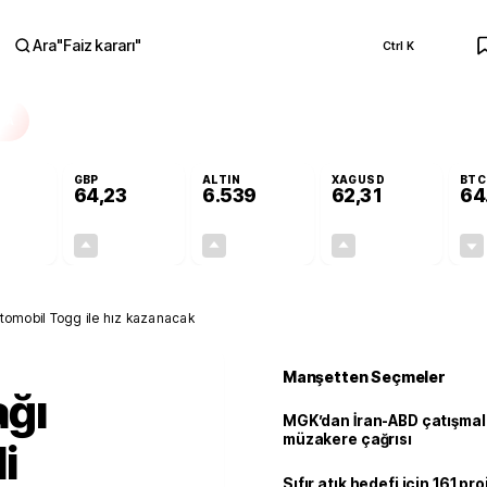
Ara
"
Faiz kararı
"
Ctrl K
RA
GBP
ALTIN
XAGUSD
BTC
64,23
6.539
62,31
64
+0,00%
+0,09%
+0,71%
+1,32%
0,00
0,06
46,37
0,81
li otomobil Togg ile hız kazanacak
Manşetten Seçmeler
ağı
MGK’dan İran-ABD çatışmala
müzakere çağrısı
i
Sıfır atık hedefi için 161 pr