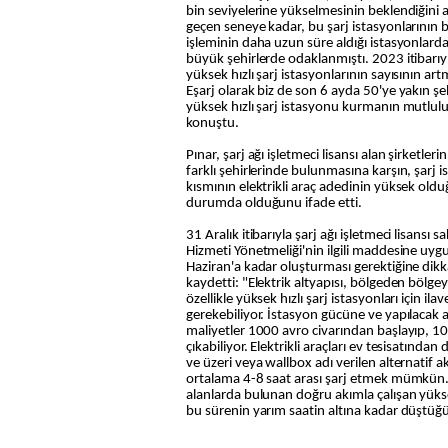
bin seviyelerine yükselmesinin beklendiğini
geçen seneye kadar, bu şarj istasyonlarının b
işleminin daha uzun süre aldığı istasyonlarda
büyük şehirlerde odaklanmıştı. 2023 itibarıy
yüksek hızlı şarj istasyonlarının sayısının a
Eşarj olarak biz de son 6 ayda 50'ye yakın ş
yüksek hızlı şarj istasyonu kurmanın mutlul
konuştu.
Pınar, şarj ağı işletmeci lisansı alan şirketler
farklı şehirlerinde bulunmasına karşın, şarj 
kısmının elektrikli araç adedinin yüksek old
durumda olduğunu ifade etti.
31 Aralık itibarıyla şarj ağı işletmeci lisansı sa
Hizmeti Yönetmeliği'nin ilgili maddesine uygu
Haziran'a kadar oluşturması gerektiğine dikka
kaydetti: "Elektrik altyapısı, bölgeden bölgey
özellikle yüksek hızlı şarj istasyonları için ilav
gerekebiliyor. İstasyon gücüne ve yapılacak a
maliyetler 1000 avro civarından başlayıp, 1
çıkabiliyor. Elektrikli araçları ev tesisatınd
ve üzeri veya wallbox adı verilen alternatif ak
ortalama 4-8 saat arası şarj etmek mümkün
alanlarda bulunan doğru akımla çalışan yüksek
bu sürenin yarım saatin altına kadar düştüğü