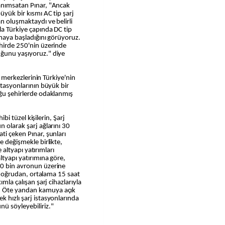
 anımsatan Pınar, "Ancak
üyük bir kısmı AC tip şarj
n oluşmaktaydı ve belirli
la Türkiye çapında DC tip
rtmaya başladığını görüyoruz.
ehirde 250'nin üzerinde
uğunu yaşıyoruz." diye
in merkezlerinin Türkiye'nin
istasyonlarının büyük bir
uğu şehirlerde odaklanmış
hibi tüzel kişilerin, Şarj
n olarak şarj ağlarını 30
ti çeken Pınar, şunları
e değişmekle birlikte,
e altyapı yatırımları
ltyapı yatırımına göre,
00 bin avronun üzerine
an doğrudan, ortalama 15 saat
ımla çalışan şarj cihazlarıyla
. Öte yandan kamuya açık
 hızlı şarj istasyonlarında
nü söyleyebiliriz."