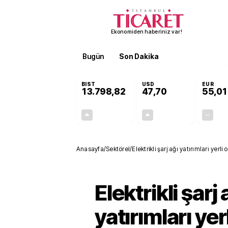
Ekonomiden haberiniz var!
Bugün
Son Dakika
Finans
EKST
BIST
USD
EUR
13.798,82
47,70
55,01
+0,70%
+0,16%
95,68
0,08
Anasayfa
/
Sektörel
/
Elektrikli şarj ağı yatırımları yer
Elektrikli şarj 
yatırımları yerl