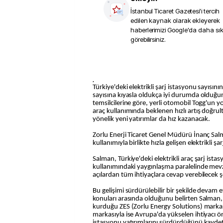
İstanbul Ticaret Gazetesi
'i tercih
edilen kaynak olarak ekleyerek
haberlerimizi Google'da daha sı
görebilirsiniz.
.
Türkiye'deki elektrikli şarj istasyonu sayısının yollardaki elektrikli araç
sayısına kıyasla oldukça iyi durumda olduğu
temsilcilerine göre, yerli otomobil Togg'un yol
araç kullanımında beklenen hızlı artış doğrult
yönelik yeni yatırımlar da hız kazanacak.
Zorlu Enerji Ticaret Genel Müdürü İnanç Salma
kullanımıyla birlikte hızla gelişen elektrikli şa
Salman, Türkiye'deki elektrikli araç şarj istasy
kullanımındaki yaygınlaşma paralelinde mevz
açılardan tüm ihtiyaçlara cevap verebilecek şe
Bu gelişimi sürdürülebilir bir şekilde deva
konuları arasında olduğunu belirten Salman,
kurduğu ZES (Zorlu Energy Solutions) markasıy
markasıyla ise Avrupa'da yükselen ihtiyacı ön
istasyonu yatırımlarını sürdürdüğünü kaydet