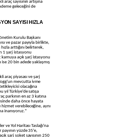
li araç sayısının artışına
ündeme geleceğini de
YON SAYISI HIZLA
 Yönetim Kurulu Başkanı
ısı ve pazar payıyla birlikte,
ızla arttığını belirterek,
n 1 şarj istasyonu
 kamuya açık şarj istasyonu
sı ise 20 bin adede yaklaşmış
kli araç piyasası ve şarj
"Togg'un mevcutta ivme
tikleyicisi olacağına
u yıl Türkiye'de satışa
araç parkının en az 3 katına
yesinde daha önce hayata
e hizmet verebileceğine, aynı
na inanıyoruz."
er ve Yol Haritası Taslağı'na
ar payının yüzde 35'e,
açık şarj soket sayısının 250