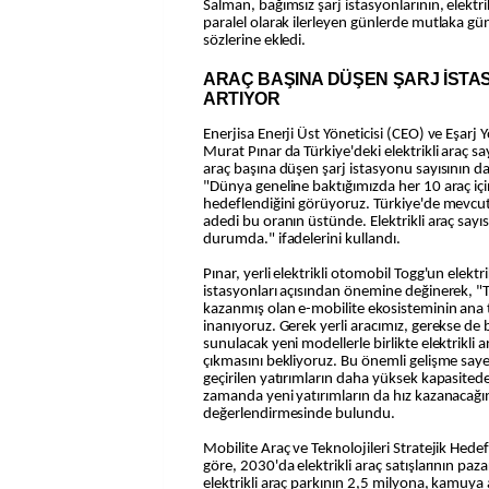
Salman, bağımsız şarj istasyonlarının, elektrik
paralel olarak ilerleyen günlerde mutlaka g
sözlerine ekledi.
ARAÇ BAŞINA DÜŞEN ŞARJ İSTAS
ARTIYOR
Enerjisa Enerji Üst Yöneticisi (CEO) ve Eşarj
Murat Pınar da Türkiye'deki elektrikli araç say
araç başına düşen şarj istasyonu sayısının da h
"Dünya geneline baktığımızda her 10 araç içi
hedeflendiğini görüyoruz. Türkiye'de mevcut
adedi bu oranın üstünde. Elektrikli araç sayı
durumda." ifadelerini kullandı.
Pınar, yerli elektrikli otomobil Togg'un elektri
istasyonları açısından önemine değinerek, 
kazanmış olan e-mobilite ekosisteminin ana te
inanıyoruz. Gerek yerli aracımız, gerekse de b
sunulacak yeni modellerle birlikte elektrikli 
çıkmasını bekliyoruz. Bu önemli gelişme sa
geçirilen yatırımların daha yüksek kapasited
zamanda yeni yatırımların da hız kazanacağı
değerlendirmesinde bulundu.
Mobilite Araç ve Teknolojileri Stratejik Hedefl
göre, 2030'da elektrikli araç satışlarının paz
elektrikli araç parkının 2,5 milyona, kamuya 