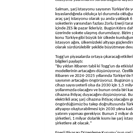
Salman, şarj istasyonu sayısının Türkiye'de y
kıyaslandığında oldukça iyi durumda olduğuna
araç şarj istasyonu olarak şu anda yaklaşık 
soketlerin yarısından fazlası Zorlu Enerji taraf
içinde ZES ile pazar lideriyiz. Bugün Kıbrıs dah
üzerinde sokete ulaşmış durumdayız. Bizim ş
konu Türkiye gibi büyük bir ülkede kurduğumu
istasyon ağını, ülkemizdeki altyapı güçlendir
olarak sürdürülebilir şekilde büyütmeye de
Togg'un piyasalarda ortaya çıkaracağı etkileri
bilgileri paylaştı:
"Bu yıldan itibaren tabii ki Togg'un da etkisiyl
modellerinin artacağını düşünüyoruz. Özellik
itibaren ve 2024-2025 yıllarında Türkiye'de hız
sayısının artacağını öngörüyoruz. Bugünün ş
cihazı sayısı yeterli olsa da 2030 için 1,5 mily
yollarımızda olacağını ve bunun onda biri kad
cihazına ihtiyaç duyacağını düşünüyoruz. Bu
elektrikli araç şarj cihazına ihtiyaç olacağını 
öngördüğümüz bu talep doğrultusunda Türkiye'
altyapıyı oluşturabilmesi için 2030 yılına kad
yatırım yapması gerekiyor. Bunun 2 milyar do
şirketleri, 1 milyar dolarlık kısmı ise şarj is
şirketlere ait olacak."
Enerji Piyasası Düzenleme Kurumu’nun şarj is