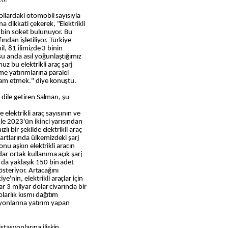
ollardaki otomobil sayısıyla
 dikkati çekerek, "Elektrikli
6 bin soket bulunuyor. Bu
ından işletiliyor. Türkiye
il, 81 ilimizde 3 binin
u anda asıl yoğunlaştığımız
z bu elektrikli araç şarj
me yatırımlarına paralel
vam etmek." diye konuştu.
 dile getiren Salman, şu
e elektrikli araç sayısının ve
le 2023'ün ikinci yarısından
lı bir şekilde elektrikli araç
artlarında ülkemizdeki şarj
onu aşkın elektrikli aracın
ar ortak kullanıma açık şarj
 da yaklaşık 150 bin adet
gösteriyor. Artacağını
nin, elektrikli araçlar için
ar 3 milyar dolar civarında bir
larlık kısmı dağıtım
tasyonlarına yatırım yapan
tasyonlarına ilişkin