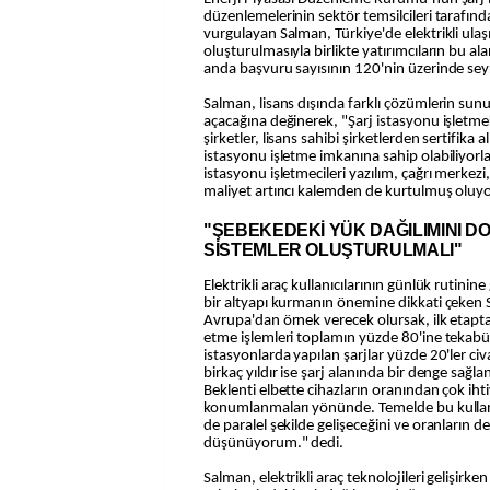
düzenlemelerinin sektör temsilcileri tarafınd
vurgulayan Salman, Türkiye'de elektrikli ulaş
oluşturulmasıyla birlikte yatırımcıların bu alan
anda başvuru sayısının 120'nin üzerinde seyr
Salman, lisans dışında farklı çözümlerin su
açacağına değinerek, "Şarj istasyonu işletmek
şirketler, lisans sahibi şirketlerden sertifika
istasyonu işletme imkanına sahip olabiliyorlar
istasyonu işletmecileri yazılım, çağrı merkezi
maliyet artırıcı kalemden de kurtulmuş oluyor.
"ŞEBEKEDEKİ YÜK DAĞILIMINI 
SİSTEMLER OLUŞTURULMALI"
Elektrikli araç kullanıcılarının günlük rutinine
bir altyapı kurmanın önemine dikkati çeke
Avrupa'dan örnek verecek olursak, ilk etapta 
etme işlemleri toplamın yüzde 80'ine tekabü
istasyonlarda yapılan şarjlar yüzde 20'ler c
birkaç yıldır ise şarj alanında bir denge sağ
Beklenti elbette cihazların oranından çok ih
konumlanmaları yönünde. Temelde bu kullan
de paralel şekilde gelişeceğini ve oranların 
düşünüyorum." dedi.
Salman, elektrikli araç teknolojileri gelişirke