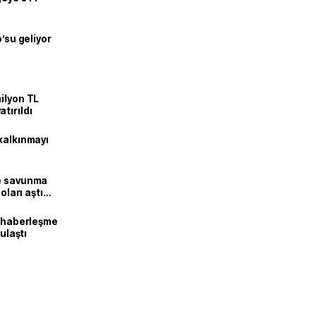
o’su geliyor
ilyon TL
tırıldı
kalkınmayı
ne savunma
oları aştı
k haberleşme
 ulaştı