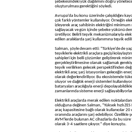
şebekesindeki yük dağılımını doğru yönetece
oluşturulması gerektiğini söyledi.
Avrupa'da bu konu üzerinde çalışıldığını ka
çok farklı yöntemler kullanılıyor. Örneğin elek
izleyerek araç sahibinin elektriğini minimum 
sağlayacak ve gün içinde şebeke yükünü de
üretiliyor. Belirli teşvik mekanizmalarıyla elekt
edilen aralıklarda şarj kullanımına teşvik edili
Salman, şöyle devam etti: "Türkiye'de de ya
teşviklerle elektrikli araçlara geçişi kolaylaşt
sahipleri için belli çözümler geliştirerek min
gerçekleştirilmesine olanak sağlamak gereki
teşvik verilirken gelecek perspektifinden de
elektrikli araç şarj istasyonları geleceğin ene
olarak değerlendiriliyor. Bu ekosistemde tüke
oluyor ve dağıtık enerji sistemleri kullanılıyor
bataryaları aracılığıyla enerji depolayabildikle
zamanlarında sisteme enerji sağlayabiliyorlar
Elektrikli araçlarda merak edilen noktalarda
olduğuna değinen Salman, "Yüksek hızlı ZES 
araç kapasitesine bağlı olarak kullanıcılar 2
oranında araçlarını şarj edebiliyor. Özellikle ş
AVM'lerde bulunan AC cihazlarla da bu süre y
olarak 3-4 saatlere çıkıyor." diye konuştu.