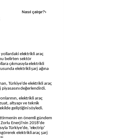
Nasıl çalışır?
›
k
nu belirten sektör
lara çıkmasıyla elektrikli
usunda elektrikli şarj ağına
n, Türkiye'de elektrikli araç
rj piyasasını değerlendirdi.
onlarının, elektrikli araç
uat, altyapı ve teknik
kilde geliştiğini söyledi.
m ettirmenin en önemli gündem
 Zorlu Enerji'nin 2018'de
la Türkiye'de, 'electrip'
görerek elektrikli araç şarj
ti.