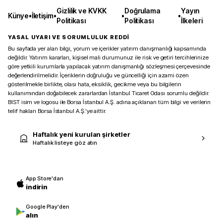
Gizlilik ve KVKK
Doğrulama
Yayın
Künye
•
İletişim
•
•
•
Politikası
Politikası
İlkeleri
YASAL UYARI VE SORUMLULUK REDDİ
Bu sayfada yer alan bilgi, yorum ve içerikler yatırım danışmanlığı kapsamında
değildir. Yatırım kararları, kişisel mali durumunuz ile risk ve getiri tercihlerinize
göre yetkili kurumlarla yapılacak yatırım danışmanlığı sözleşmesi çerçevesinde
değerlendirilmelidir. İçeriklerin doğruluğu ve güncelliği için azami özen
gösterilmekle birlikte, olası hata, eksiklik, gecikme veya bu bilgilerin
kullanımından doğabilecek zararlardan İstanbul Ticaret Odası sorumlu değildir.
BIST isim ve logosu ile Borsa İstanbul A.Ş. adına açıklanan tüm bilgi ve verilerin
telif hakları Borsa İstanbul A.Ş.’ye aittir.
Haftalık yeni kurulan şirketler
Haftalık listeye göz atın
App Store'dan
indirin
Google Play'den
alın