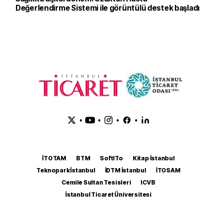
Değerlendirme Sistemi ile görüntülü destek başladı
•
•
•
•
İTOTAM
BTM
SoftITo
Kitap İstanbul
Teknopark İstanbul
İDTM İstanbul
İTOSAM
Cemile Sultan Tesisleri
ICVB
İstanbul Ticaret Üniversitesi