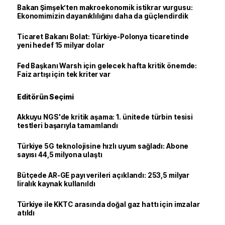
Bakan Şimşek’ten makroekonomik istikrar vurgusu:
Ekonomimizin dayanıklılığını daha da güçlendirdik
Ticaret Bakanı Bolat: Türkiye-Polonya ticaretinde
yeni hedef 15 milyar dolar
Fed Başkanı Warsh için gelecek hafta kritik önemde:
Faiz artışı için tek kriter var
Editörün Seçimi
Akkuyu NGS'de kritik aşama: 1. ünitede türbin tesisi
testleri başarıyla tamamlandı
Türkiye 5G teknolojisine hızlı uyum sağladı: Abone
sayısı 44,5 milyona ulaştı
Bütçede AR-GE payı verileri açıklandı: 253,5 milyar
liralık kaynak kullanıldı
Türkiye ile KKTC arasında doğal gaz hattı için imzalar
atıldı