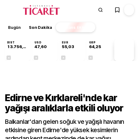
Bugün
Son Dakika
Finans
EKSTRA
BIST
USD
EUR
GBP
13.756,94
47,60
55,03
64,25
PİYASA
VERİLERİ
+0,39%
+0,06%
+0,03%
+0,23%
Gündem
Edirne ve Kırklareli'nde kar
yağışı aralıklarla etkili oluyor
Balkanlar'dan gelen soğuk ve yağışlı havanın
etkisine giren Edirne'de yüksek kesimlerin
ardından kent merkezinde de kar yağışı