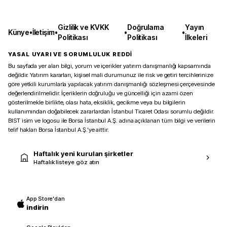
Gizlilik ve KVKK
Doğrulama
Yayın
Künye
•
İletişim
•
•
•
Politikası
Politikası
İlkeleri
YASAL UYARI VE SORUMLULUK REDDİ
Bu sayfada yer alan bilgi, yorum ve içerikler yatırım danışmanlığı kapsamında
değildir. Yatırım kararları, kişisel mali durumunuz ile risk ve getiri tercihlerinize
göre yetkili kurumlarla yapılacak yatırım danışmanlığı sözleşmesi çerçevesinde
değerlendirilmelidir. İçeriklerin doğruluğu ve güncelliği için azami özen
gösterilmekle birlikte, olası hata, eksiklik, gecikme veya bu bilgilerin
kullanımından doğabilecek zararlardan İstanbul Ticaret Odası sorumlu değildir.
BIST isim ve logosu ile Borsa İstanbul A.Ş. adına açıklanan tüm bilgi ve verilerin
telif hakları Borsa İstanbul A.Ş.’ye aittir.
Haftalık yeni kurulan şirketler
Haftalık listeye göz atın
App Store'dan
indirin