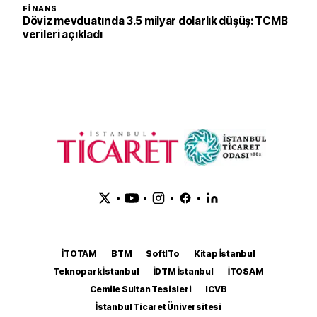
FINANS
Döviz mevduatında 3.5 milyar dolarlık düşüş: TCMB
verileri açıkladı
•
•
•
•
İTOTAM
BTM
SoftITo
Kitap İstanbul
Teknopark İstanbul
İDTM İstanbul
İTOSAM
Cemile Sultan Tesisleri
ICVB
İstanbul Ticaret Üniversitesi