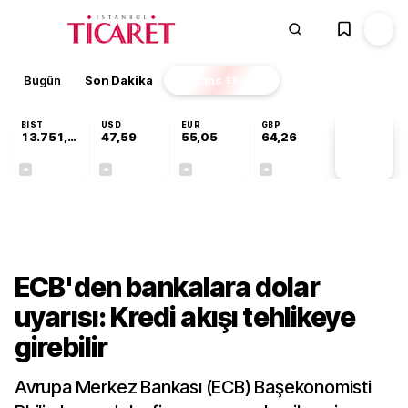
Bugün
Son Dakika
Finans
EKSTRA
BIST
USD
EUR
GBP
13.751,45
47,59
55,05
64,26
PİYASA
VERİLERİ
+0,35%
+0,06%
+0,08%
+0,25%
Finans
ECB'den bankalara dolar
uyarısı: Kredi akışı tehlikeye
girebilir
Avrupa Merkez Bankası (ECB) Başekonomisti