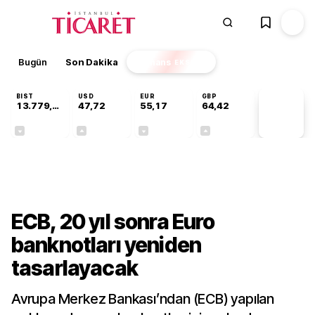
Bugün
Son Dakika
Finans
EKSTRA
BIST
USD
EUR
GBP
13.779,39
47,72
55,17
64,42
PİYASA
VERİLERİ
-0,14%
+0,01%
-0,04%
+0,01%
Dünya
ECB, 20 yıl sonra Euro
banknotları yeniden
tasarlayacak
Avrupa Merkez Bankası’ndan (ECB) yapılan