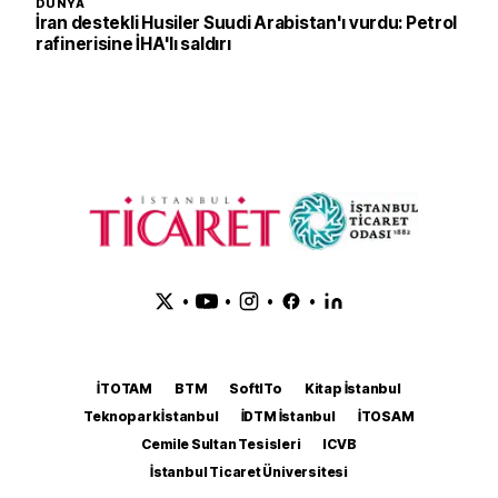
DÜNYA
İran destekli Husiler Suudi Arabistan'ı vurdu: Petrol
rafinerisine İHA'lı saldırı
•
•
•
•
İTOTAM
BTM
SoftITo
Kitap İstanbul
Teknopark İstanbul
İDTM İstanbul
İTOSAM
Cemile Sultan Tesisleri
ICVB
İstanbul Ticaret Üniversitesi