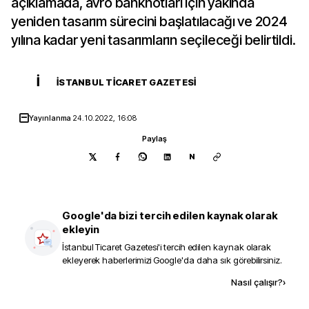
açıklamada, avro banknotları için yakında
yeniden tasarım sürecini başlatılacağı ve 2024
yılına kadar yeni tasarımların seçileceği belirtildi.
İ
İSTANBUL TICARET GAZETESI
Yayınlanma
24.10.2022, 16:08
Paylaş
N
Google'da bizi tercih edilen kaynak olarak
ekleyin
İstanbul Ticaret Gazetesi
'i tercih edilen kaynak olarak
ekleyerek haberlerimizi Google'da daha sık görebilirsiniz.
Kaynak ekle
Nasıl çalışır?
›