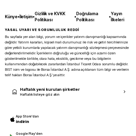
Gizlilik ve KVKK
Doğrulama
Yayın
Künye
•
İletişim
•
•
•
Politikası
Politikası
İlkeleri
YASAL UYARI VE SORUMLULUK REDDİ
Bu sayfada yer alan bilgi, yorum ve içerikler yatırım danışmanlığı kapsamında
değildir. Yatırım kararları, kişisel mali durumunuz ile risk ve getiri tercihlerinize
göre yetkili kurumlarla yapılacak yatırım danışmanlığı sözleşmesi çerçevesinde
değerlendirilmelidir. İçeriklerin doğruluğu ve güncelliği için azami özen
gösterilmekle birlikte, olası hata, eksiklik, gecikme veya bu bilgilerin
kullanımından doğabilecek zararlardan İstanbul Ticaret Odası sorumlu değildir.
BIST isim ve logosu ile Borsa İstanbul A.Ş. adına açıklanan tüm bilgi ve verilerin
telif hakları Borsa İstanbul A.Ş.’ye aittir.
Haftalık yeni kurulan şirketler
Haftalık listeye göz atın
App Store'dan
indirin
Google Play'den