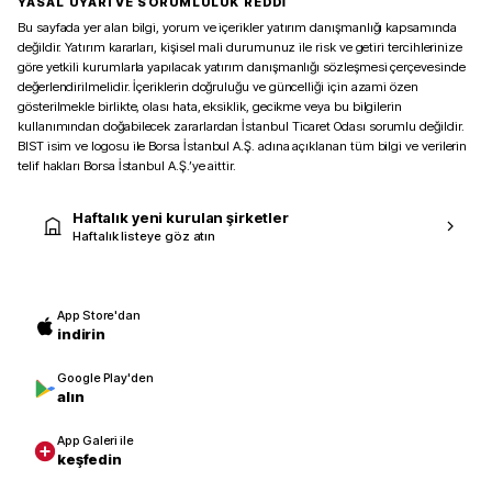
YASAL UYARI VE SORUMLULUK REDDİ
Bu sayfada yer alan bilgi, yorum ve içerikler yatırım danışmanlığı kapsamında
değildir. Yatırım kararları, kişisel mali durumunuz ile risk ve getiri tercihlerinize
göre yetkili kurumlarla yapılacak yatırım danışmanlığı sözleşmesi çerçevesinde
değerlendirilmelidir. İçeriklerin doğruluğu ve güncelliği için azami özen
gösterilmekle birlikte, olası hata, eksiklik, gecikme veya bu bilgilerin
kullanımından doğabilecek zararlardan İstanbul Ticaret Odası sorumlu değildir.
BIST isim ve logosu ile Borsa İstanbul A.Ş. adına açıklanan tüm bilgi ve verilerin
telif hakları Borsa İstanbul A.Ş.’ye aittir.
Haftalık yeni kurulan şirketler
Haftalık listeye göz atın
App Store'dan
indirin
Google Play'den
alın
App Galeri ile
keşfedin