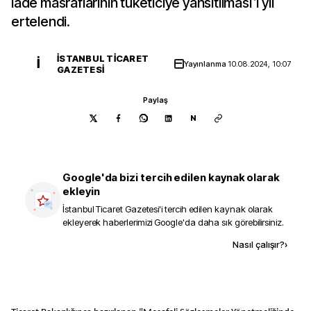
iade masraflarının tüketiciye yansıtılması 1 yıl
ertelendi.
İSTANBUL TICARET
İ
Yayınlanma
10.08.2024, 10:07
GAZETESI
Paylaş
N
Google'da bizi tercih edilen kaynak olarak
ekleyin
İstanbul Ticaret Gazetesi
'i tercih edilen kaynak olarak
ekleyerek haberlerimizi Google'da daha sık görebilirsiniz.
Kaynak ekle
Nasıl çalışır?
›