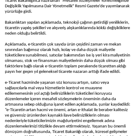
Ticaret Bakanlığınca hazırlanan "Mesafeli Sözleşmeler Yönetmeliğinde
Değişiklik Yapılmasına Dair Yönetmelik" Resmi Gazete'de yayımlanarak
yürürlüğe girdi.
Bakanlıktan yapılan açıklamada, teknoloji çağının getirdiği yeniliklerin,
ticaretin yapılış şekilleri ve alışveriş alışkanlıklarında köklü değişikliklere
neden olduğu belirtildi.
Açıklamada, e-ticaretin çok sayıda ürün çeşidini zaman ve mekan
sınırından bağımsız olarak hızlı, kolay ve daha düşük maliyetle
tüketicilere sunabilmesi, satıcılar bakımından ise iş yeri kira maliyetinin
olmaması, stok ve finansman maliyetlerinin daha düşük olması gibi
faktörlere bağlı olarak e-ticaretin toplam perakende ticaretten aldığı
payın her geçen yıl geleneksel ticarete nazaran arttığı ifade edildi.
e-Ticaret hacminde yaşanan söz konusu artışın, satıcı veya
sağlayıcılarla mal veya hizmetlerin kontrol ve muayene
edilememesinin yol açtığı belirsizliklerin tüketicileri koruyucu
düzenlemeler içeren mesafeli sözleşmelerin öneminin daha da
artmasına sebep olduğuna işaret edilen açıklamada, şunlar kaydedildi:
“e-Ticaretin artan hacmi ve önemi, artan e-ithalat ile beraber kalitesiz
ve güvensiz ürünlerden kaynaklı ilave belirsizliklerin olması
nedenleriyle tüketicilerimizin mağduriyetini engellemek adına
düzenlemelerimizi titizlikle devam ettirmekteyiz. Yaşanan bu önemli
dönüşüm doğrultusunda, Ticaret Bakanlığı olarak, küresel gelişmeler