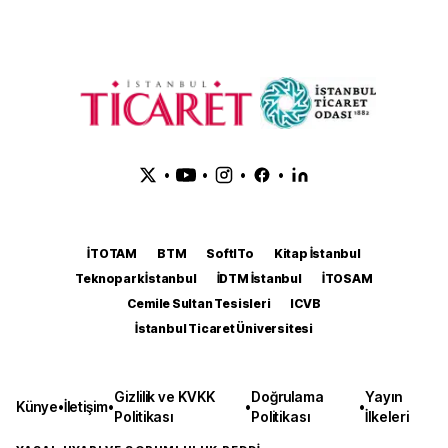
•
•
•
•
İTOTAM
BTM
SoftITo
Kitap İstanbul
Teknopark İstanbul
İDTM İstanbul
İTOSAM
Cemile Sultan Tesisleri
ICVB
İstanbul Ticaret Üniversitesi
Gizlilik ve KVKK
Doğrulama
Yayın
Künye
•
İletişim
•
•
•
Politikası
Politikası
İlkeleri