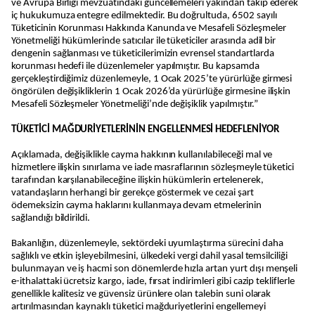
ve Avrupa Birliği mevzuatındaki güncellemeleri yakından takip ederek
iç hukukumuza entegre edilmektedir. Bu doğrultuda, 6502 sayılı
Tüketicinin Korunması Hakkında Kanunda ve Mesafeli Sözleşmeler
Yönetmeliği hükümlerinde satıcılar ile tüketiciler arasında adil bir
dengenin sağlanması ve tüketicilerimizin evrensel standartlarda
korunması hedefi ile düzenlemeler yapılmıştır. Bu kapsamda
gerçekleştirdiğimiz düzenlemeyle, 1 Ocak 2025’te yürürlüğe girmesi
öngörülen değişikliklerin 1 Ocak 2026’da yürürlüğe girmesine ilişkin
Mesafeli Sözleşmeler Yönetmeliği’nde değişiklik yapılmıştır.”
TÜKETİCİ MAĞDURİYETLERİNİN ENGELLENMESİ HEDEFLENİYOR
Açıklamada, değişiklikle cayma hakkının kullanılabileceği mal ve
hizmetlere ilişkin sınırlama ve iade masraflarının sözleşmeyle tüketici
tarafından karşılanabileceğine ilişkin hükümlerin ertelenerek,
vatandaşların herhangi bir gerekçe göstermek ve cezai şart
ödemeksizin cayma haklarını kullanmaya devam etmelerinin
sağlandığı bildirildi.
Bakanlığın, düzenlemeyle, sektördeki uyumlaştırma sürecini daha
sağlıklı ve etkin işleyebilmesini, ülkedeki vergi dahil yasal temsilciliği
bulunmayan ve iş hacmi son dönemlerde hızla artan yurt dışı menşeli
e-ithalattaki ücretsiz kargo, iade, fırsat indirimleri gibi cazip tekliflerle
genellikle kalitesiz ve güvensiz ürünlere olan talebin suni olarak
artırılmasından kaynaklı tüketici mağduriyetlerini engellemeyi