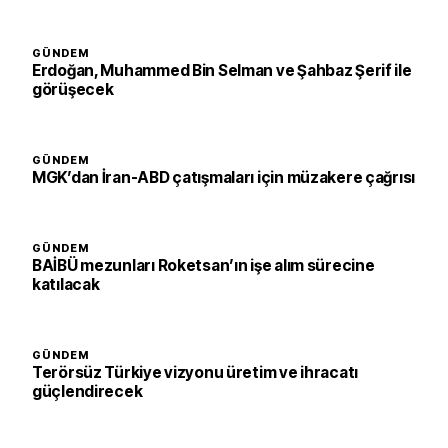
GÜNDEM
Erdoğan, Muhammed Bin Selman ve Şahbaz Şerif ile
görüşecek
GÜNDEM
MGK’dan İran-ABD çatışmaları için müzakere çağrısı
GÜNDEM
BAİBÜ mezunları Roketsan’ın işe alım sürecine
katılacak
GÜNDEM
Terörsüz Türkiye vizyonu üretim ve ihracatı
güçlendirecek