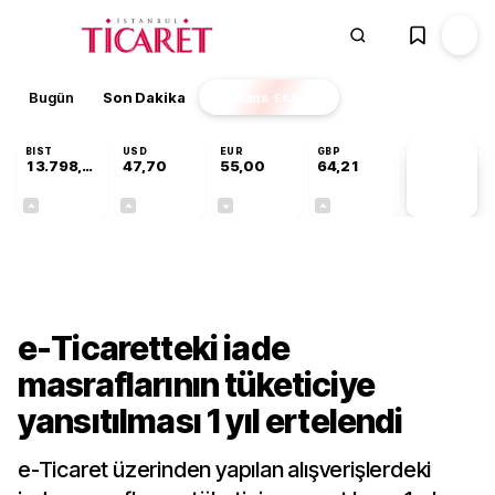
Bugün
Son Dakika
Finans
EKSTRA
BIST
USD
EUR
GBP
13.798,82
47,70
55,00
64,21
PİYASA
VERİLERİ
+0,70%
+0,16%
-0,03%
+0,06%
Gündem
e-Ticaretteki iade
masraflarının tüketiciye
yansıtılması 1 yıl ertelendi
e-Ticaret üzerinden yapılan alışverişlerdeki