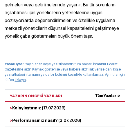
gelmeleri veya getirilmelerinde yaşanır. Bu tür sorunların
aşılabilmesi için yöneticilerin yeteneklerine uygun
pozisyonlarda değerlendirilmeleri ve özellikle uygulama
merkezli yöneticilerin düşünsel kapasitelerini geliştirmeye
yönelik çaba göstermeleri büyük önem taşır.
Yasal Uyarı:
Yayınlanan köşe yazısı/haberin tüm hakları
İstanbul Ticaret
Gazetesi
'ne aittir. Kaynak gösterilse veya habere aktif link verilse dahi köşe
yazısı/haberin tamamı ya da bir bölümü kesinlikle kullanılamaz. Ayrıntılar için
lütfen
tıklayın
.
YAZARIN ÖNCEKİ YAZILARI
Tüm Yazıları >
>
Kolaylaştırınız
(
17.07.2026
)
>
Performansınız nasıl?
(
3.07.2026
)