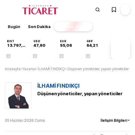
Bugün
Son Dakika
Finans
EKSTRA
BIST
USD
EUR
GBP
13.797,21
47,60
55,06
64,21
PİYASA
VERİLERİ
+0,69%
+0,06%
+0,09%
+0,18%
Anasayfa
>
Yazarlar
>
İLHAMİ FINDIKÇI
>
Düşünen yöneticiler, yapan yöneticiler
İLHAMİ FINDIKÇI
Düşünen yöneticiler, yapan yöneticiler
05 Haziran 2026 Cuma
İletişim Bilgileri