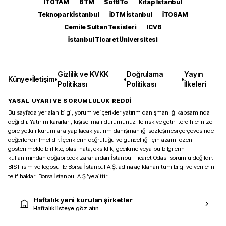
İTOTAM
BTM
SoftITo
Kitap İstanbul
Teknopark İstanbul
İDTM İstanbul
İTOSAM
Cemile Sultan Tesisleri
ICVB
İstanbul Ticaret Üniversitesi
Gizlilik ve KVKK
Doğrulama
Yayın
Künye
•
İletişim
•
•
•
Politikası
Politikası
İlkeleri
YASAL UYARI VE SORUMLULUK REDDİ
Bu sayfada yer alan bilgi, yorum ve içerikler yatırım danışmanlığı kapsamında
değildir. Yatırım kararları, kişisel mali durumunuz ile risk ve getiri tercihlerinize
göre yetkili kurumlarla yapılacak yatırım danışmanlığı sözleşmesi çerçevesinde
değerlendirilmelidir. İçeriklerin doğruluğu ve güncelliği için azami özen
gösterilmekle birlikte, olası hata, eksiklik, gecikme veya bu bilgilerin
kullanımından doğabilecek zararlardan İstanbul Ticaret Odası sorumlu değildir.
BIST isim ve logosu ile Borsa İstanbul A.Ş. adına açıklanan tüm bilgi ve verilerin
telif hakları Borsa İstanbul A.Ş.’ye aittir.
Haftalık yeni kurulan şirketler
Haftalık listeye göz atın