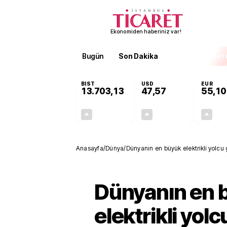
Ekonomiden haberiniz var!
Bugün
Son Dakika
Finans
EKST
BIST
USD
EUR
13.703,13
47,57
55,10
+0,11%
+0,01%
15,20
0,01
Anasayfa
/
Dünya
/
Dünyanın en büyük elektrikli yolcu 
Dünyanın en 
elektrikli yol