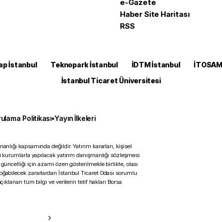
e-Gazete
Haber Site Haritası
RSS
ap İstanbul
Teknopark İstanbul
İDTM İstanbul
İTOSA
İstanbul Ticaret Üniversitesi
ulama Politikası
•
Yayın İlkeleri
anlığı kapsamında değildir. Yatırım kararları, kişisel
ili kurumlarla yapılacak yatırım danışmanlığı sözleşmesi
 güncelliği için azami özen gösterilmekle birlikte, olası
doğabilecek zararlardan İstanbul Ticaret Odası sorumlu
çıklanan tüm bilgi ve verilerin telif hakları Borsa