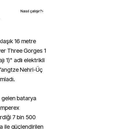
Nasıl çalışır?
›
k
ver Three Gorges 1
1)" adlı elektrikli
 Yangtze Nehri-Üç
mladı.
e gelen batarya
 Amperex
rdiği 7 bin 500
a ile güçlendirilen