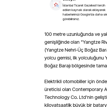
İstanbul Ticaret Gazetesi
'i tercih
edilen kaynak olarak ekleyerek
haberlerimizi Google'da daha sı
görebilirsiniz.
100 metre uzunluğunda ve yaklaşık 16 metre
genişliğinde olan "Yangtze Ri
(Yangtze Nehri-Üç Boğaz Barajı 
yolcu gemisi, ilk yolculuğunu
Boğaz Barajı bölgesinde tama
Elektrikli otomobiller için önd
üreticisi olan Contemporary
Technology Co. Ltd'nin gelişti
kilovatsaatlik büyük bir batary