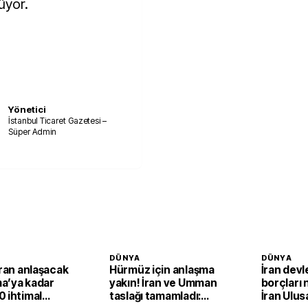
üyor.
Yönetici
İstanbul Ticaret Gazetesi –
Süper Admin
DÜNYA
DÜNYA
İran anlaşacak
Hürmüz için anlaşma
İran devl
a’ya kadar
yakın! İran ve Umman
borçları 
 ihtimal
taslağı tamamladı:
İran Ulus