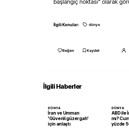
başlangıç noktası" olarak gör
İlgili Konular:
dünya
Beğen
Kaydet
İlgili Haberler
DÜNYA
DÜNYA
İran ve Umman
ABD ile 
'Güvenli güzergah'
mı? Cum
için anlaştı
yüzde 50