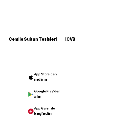
M
Cemile Sultan Tesisleri
ICVB
App Store'dan
indirin
Google Play'den
alın
App Galeri ile
keşfedin