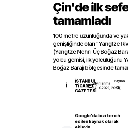
Çin'de ilk sefe
tamamladı
100 metre uzunluğunda ve yak
genişliğinde olan "Yangtze Ri
(Yangtze Nehri-Üç Boğaz Barajı 
yolcu gemisi, ilk yolculuğunu
Boğaz Barajı bölgesinde tama
İSTANBUL
Paylaş
Yayınlanma
İ
TICARET
24.10.2022, 20:58
GAZETESI
Google'da bizi tercih
edilen kaynak olarak
ekleyin