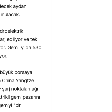
elecek aydan
sunulacak.
idroelektrik
arj ediliyor ve tek
iyor. Gemi, yılda 530
yor.
 büyük borsaya
lan China Yangtze
şarj noktaları ağı
trikli gemi pazarını
emiyi "bir