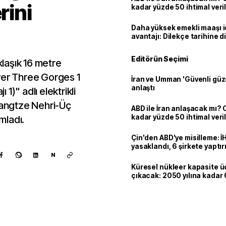
rini
kadar yüzde 50 ihtimal veril
Daha yüksek emekli maaşı 
avantajı: Dilekçe tarihine d
Editörün Seçimi
laşık 16 metre
ver Three Gorges 1
İran ve Umman 'Güvenli güz
anlaştı
1)" adlı elektrikli
 Yangtze Nehri-Üç
ABD ile İran anlaşacak mı?
kadar yüzde 50 ihtimal veril
mladı.
Çin'den ABD'ye misilleme: İ
yasaklandı, 6 şirkete yaptır
N
Küresel nükleer kapasite ü
çıkacak: 2050 yılına kadar 6
dolarlık yatırım planı
Kaynak ekle