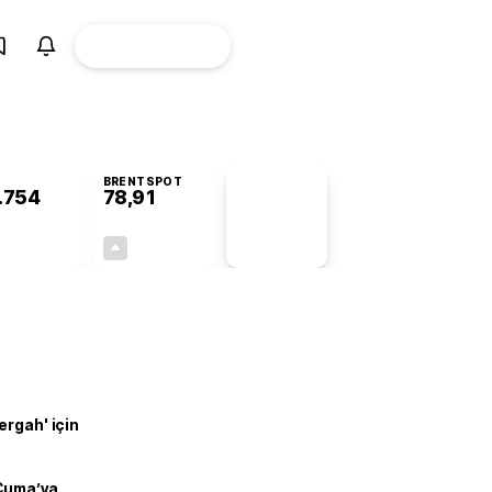
ÜYE
CANLI BORSA
Girişi
BRENTSPOT
.754
78,91
PİYASA
VERİLERİ
+0,89%
+0,61%
+0,00
0,48
ergah' için
 Cuma’ya