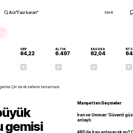
Ara
"
Faiz kararı
"
Ctrl K
RA
GBP
ALTIN
XAGUSD
BTC
64,22
6.497
62,04
64
+0,16%
+0,19%
+0,02%
+4,22%
0,09
0,12
1,02
2,51
gemisi Çin'de ilk seferini tamamladı
Manşetten Seçmeler
büyük
İran ve Umman 'Güvenli güz
anlaştı
cu gemisi
ABD ile İran anlaşacak mı?