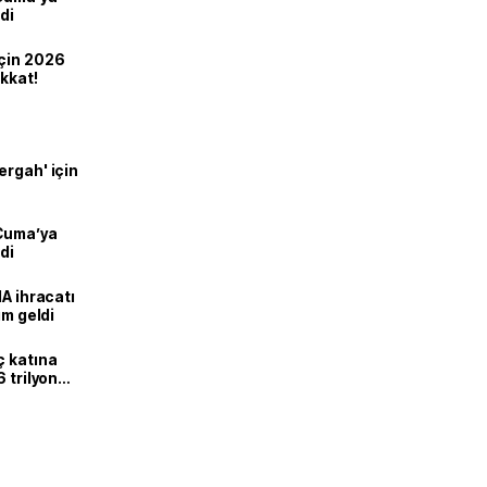
di
için 2026
ikkat!
ergah' için
 Cuma’ya
di
HA ihracatı
ım geldi
ç katına
 trilyon