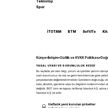
Teknoloji
Spor
İTOTAM
BTM
SoftITo
Kit
Künye
•
İletişim
•
Gizlilik ve KVKK Politikası
•
Doğr
YASAL UYARI VE SORUMLULUK REDDİ
Bu sayfada yer alan bilgi, yorum ve içerikler yatırım danışm
mali durumunuz ile risk ve getiri tercihlerinize göre yetk
çerçevesinde değerlendirilmelidir. İçeriklerin doğruluğu ve
hata, eksiklik, gecikme veya bu bilgilerin kullanımından 
değildir. BIST isim ve logosu ile Borsa İstanbul A.Ş. adına a
İstanbul A.Ş.’ye aittir.
Haftalık yeni kurulan şirketler