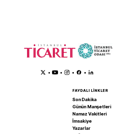
Nihai onay bekleniyor
Şirketi'n
dondurd
•
•
•
•
FAYDALI LINKLER
Son Dakika
Günün Manşetleri
Namaz Vakitleri
İmsakiye
Yazarlar