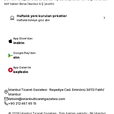
telif hakları Borsa İstanbul A.Ş.’ye aittir.
Haftalık yeni kurulan şirketler
Haftalık listeye göz atın
App Store'dan
indirin
Google Play'den
alın
App Galeri ile
keşfedin
İstanbul Ticaret Gazetesi · Reşadiye Cad. Eminönü 34112 Fatih/
İstanbul
iletisim@istanbulticaretgazetesi.com
+90 212 467 65 15
© 2026 İstanbul Ticaret Gazetesi · Tüm hakları saklıdır · Bir İstanbul