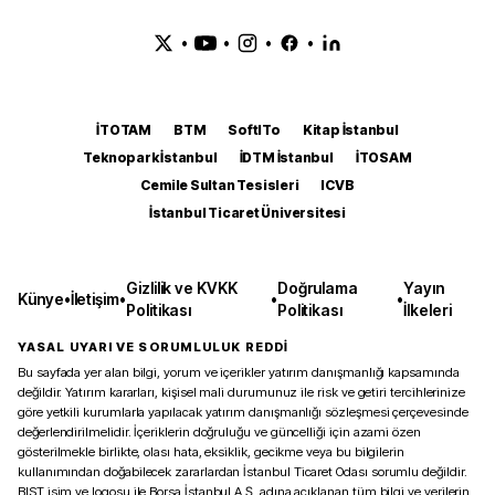
•
•
•
•
İTOTAM
BTM
SoftITo
Kitap İstanbul
Teknopark İstanbul
İDTM İstanbul
İTOSAM
Cemile Sultan Tesisleri
ICVB
İstanbul Ticaret Üniversitesi
Gizlilik ve KVKK
Doğrulama
Yayın
Künye
•
İletişim
•
•
•
Politikası
Politikası
İlkeleri
YASAL UYARI VE SORUMLULUK REDDİ
Bu sayfada yer alan bilgi, yorum ve içerikler yatırım danışmanlığı kapsamında
değildir. Yatırım kararları, kişisel mali durumunuz ile risk ve getiri tercihlerinize
göre yetkili kurumlarla yapılacak yatırım danışmanlığı sözleşmesi çerçevesinde
değerlendirilmelidir. İçeriklerin doğruluğu ve güncelliği için azami özen
gösterilmekle birlikte, olası hata, eksiklik, gecikme veya bu bilgilerin
kullanımından doğabilecek zararlardan İstanbul Ticaret Odası sorumlu değildir.
BIST isim ve logosu ile Borsa İstanbul A.Ş. adına açıklanan tüm bilgi ve verilerin