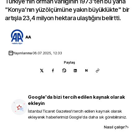
Türkiye'nin orman varlığının 1973'ten bu yana
"Konya'nın yüzölçümüne yakın büyüklükte" bir
artışla 23,4 milyon hektara ulaştığını belirtti.
AA
Yayınlanma
08.07.2025, 12:33
Paylaş
N
Google'da bizi tercih edilen kaynak olarak
ekleyin
İstanbul Ticaret Gazetesi
'i tercih edilen kaynak olarak
ekleyerek haberlerimizi Google'da daha sık görebilirsiniz.
Kaynak ekle
Nasıl çalışır?
›