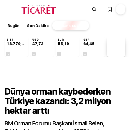
Bugün
Son Dakika
Finans
EKSTRA
BIST
USD
EUR
GBP
13.779,39
47,72
55,19
64,45
PİYASA
VERİLERİ
-0,14%
+0,02%
+0,00%
+0,06%
Gündem
Dünya orman kaybederken
Türkiye kazandı: 3,2 milyon
hektar arttı
BM Orman Forumu Başkanı İsmail Belen,