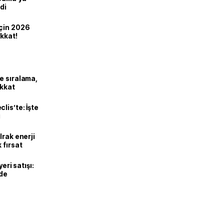
di
için 2026
ikkat!
e sıralama,
ikkat
lis’te: İşte
ı
Irak enerji
 fırsat
eri satışı:
ade