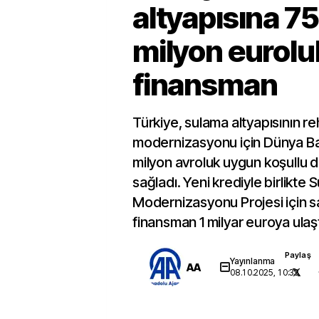
altyapısına 75
milyon eurolu
finansman
Türkiye, sulama altyapısının r
modernizasyonu için Dünya Ba
milyon avroluk uygun koşullu 
sağladı. Yeni krediyle birlikte
Modernizasyonu Projesi için 
finansman 1 milyar euroya ulaşt
Paylaş
Yayınlanma
AA
08.10.2025, 10:33