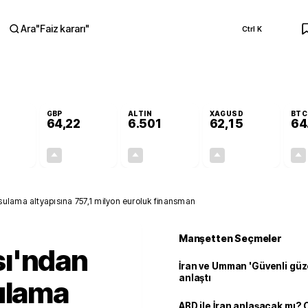
Ara
"
Faiz kararı
"
Ctrl K
RA
GBP
ALTIN
XAGUSD
BTC
64,22
6.501
62,15
64
+0,16%
+0,19%
+0,07%
+0,18%
0,09
0,12
4,74
0,11
sulama altyapısına 757,1 milyon euroluk finansman
Manşetten Seçmeler
ı'ndan
İran ve Umman 'Güvenli güz
anlaştı
ulama
ABD ile İran anlaşacak mı?