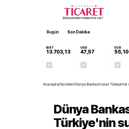
Ekonomiden haberiniz var!
Bugün
Son Dakika
Finans
EKST
BIST
USD
EUR
13.703,13
47,57
55,10
+0,11%
+0,01%
15,20
0,01
Anasayfa
/
Gündem
/
Dünya Bankası'ndan Türkiye'nin 
Dünya Bankas
Türkiye'nin s