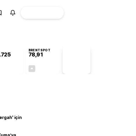
ÜYE
CANLI BORSA
Girişi
BRENTSPOT
.725
78,91
PİYASA
VERİLERİ
+0,75%
+0,61%
+0,00
0,48
ergah' için
 Cuma’ya