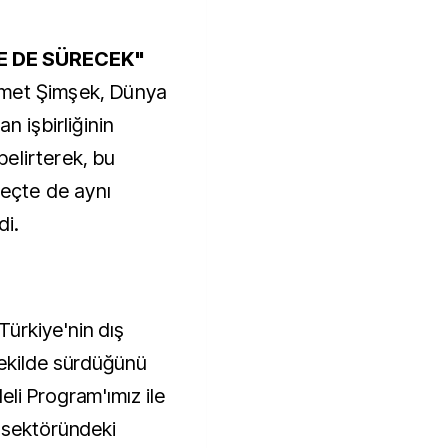
E DE SÜRECEK"
hmet Şimşek, Dünya
n işbirliğinin
 belirterek, bu
reçte de aynı
di.
ürkiye'nin dış
şekilde sürdüğünü
li Program'ımız ile
 sektöründeki