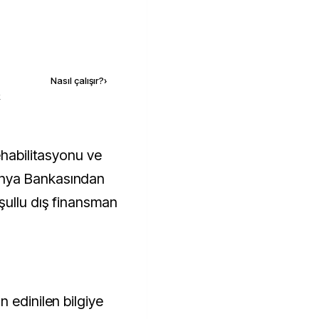
Kaynak ekle
Nasıl çalışır?
›
k
nya Bankasından
şullu dış finansman
 edinilen bilgiye