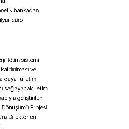
ama
önelik bankadan
ilyar euro
i iletim sistemi
 kaldırılması ve
na dayalı üretim
ını sağlayacak iletim
acıyla geliştirilen
in Dönüşümü Projesi,
ra Direktörleri
ı.