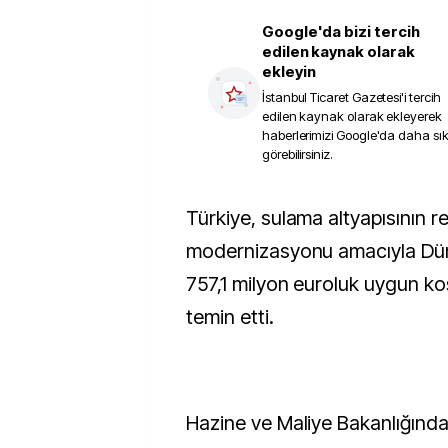
Google'da bizi tercih
edilen kaynak olarak
ekleyin
İstanbul Ticaret Gazetesi
'i tercih
edilen kaynak olarak ekleyerek
haberlerimizi Google'da daha sı
görebilirsiniz.
Türkiye, sulama altyapısının rehabilitasyonu ve
modernizasyonu amacıyla Dü
757,1 milyon euroluk uygun ko
temin etti.
Hazine ve Maliye Bakanlığından