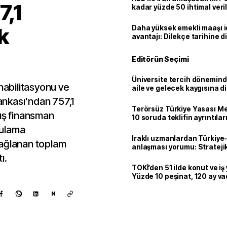
7,1
kadar yüzde 50 ihtimal veril
k
Daha yüksek emekli maaşı 
avantajı: Dilekçe tarihine d
Editörün Seçimi
Üniversite tercih dönemind
ehabilitasyonu ve
aile ve gelecek kaygısına d
nkası'ndan 757,1
Terörsüz Türkiye Yasası Mec
dış finansman
10 soruda teklifin ayrıntılar
 Sulama
Iraklı uzmanlardan Türkiye-
sağlanan toplam
anlaşması yorumu: Stratejik
ı.
TOKİ’den 51 ilde konut ve iş y
Yüzde 10 peşinat, 120 ay v
N