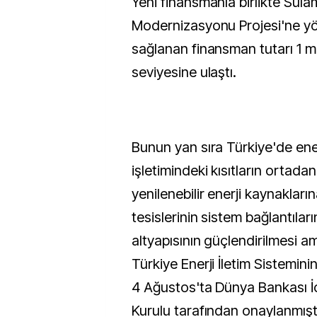
Yeni finansmanla birlikte Sul
Modernizasyonu Projesi'ne y
sağlanan finansman tutarı 1 m
seviyesine ulaştı.
Bunun yan sıra Türkiye'de enerj
işletimindeki kısıtların ortadan
yenilenebilir enerji kaynakları
tesislerinin sistem bağlantılar
altyapısının güçlendirilmesi am
Türkiye Enerji İletim Sistemin
4 Ağustos'ta Dünya Bankası İc
Kurulu tarafından onaylanmışt