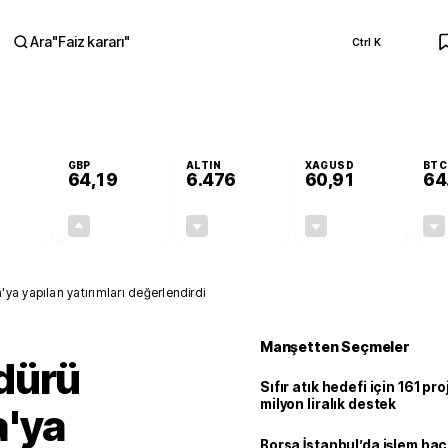
Ara
"
Faiz kararı
"
Ctrl K
RA
GBP
ALTIN
XAGUSD
BTC
64,19
6.476
60,91
64
-0,11%
+0,14%
-0,32%
-1,82%
-0,06
0,09
-20,55
-1,13
ya yapılan yatırımları değerlendirdi
Manşetten Seçmeler
dürü
Sıfır atık hedefi için 161 pr
milyon liralık destek
a'ya
Borsa İstanbul’da işlem hac