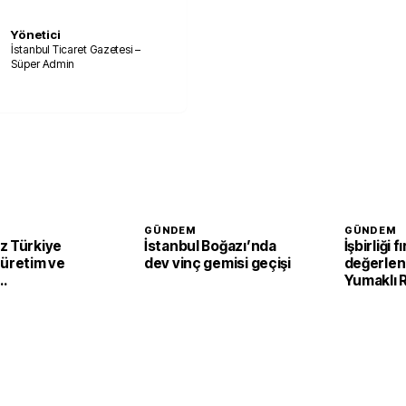
Yönetici
İstanbul Ticaret Gazetesi –
Süper Admin
GÜNDEM
GÜNDEM
z Türkiye
İstanbul Boğazı’nda
İşbirliği f
 üretim ve
dev vinç gemisi geçişi
değerlend
Yumaklı
irecek
Tarım ve 
Kalkınma 
görüştü