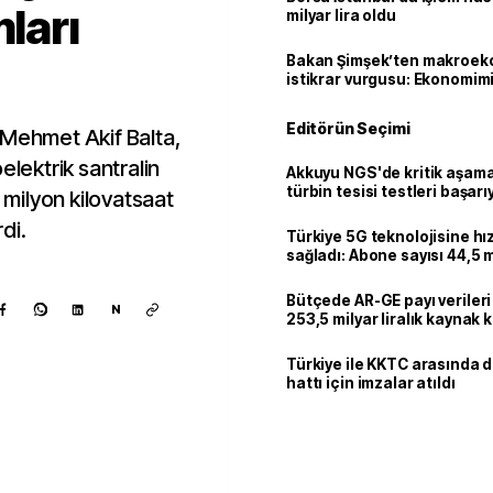
mları
milyar lira oldu
Bakan Şimşek’ten makroek
istikrar vurgusu: Ekonomim
dayanıklılığını daha da güç
Editörün Seçimi
 Mehmet Akif Balta,
elektrik santralin
Akkuyu NGS'de kritik aşama:
türbin tesisi testleri başarı
3 milyon kilovatsaat
tamamlandı
rdi.
Türkiye 5G teknolojisine hı
sağladı: Abone sayısı 44,5 
ulaştı
Bütçede AR-GE payı verileri
N
253,5 milyar liralık kaynak k
Türkiye ile KKTC arasında 
hattı için imzalar atıldı
Kaynak ekle