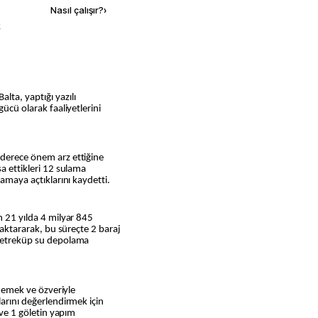
Nasıl çalışır?
›
k
lta, yaptığı yazılı
gücü olarak faaliyetlerini
 derece önem arz ettiğine
şa ettikleri 12 sulama
lamaya açtıklarını kaydetti.
n 21 yılda 4 milyar 845
i aktararak, bu süreçte 2 baraj
 metreküp su depolama
ük emek ve özveriyle
larını değerlendirmek için
j ve 1 göletin yapım