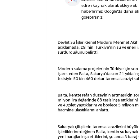
edilen kaynak olarak ekleyerek
haberlerimizi Google'da daha sı
görebilirsiniz.
Devlet Su İşleri Genel Müdürü Mehmet Akif Ba
açıklamada, DSİ'nin, Türkiye'nin su ve enerji 
sürdürdüğünü belirtti.
Modern sulama projelerinin Türkiye için son
işaret eden Balta, Sakarya'da son 21 yılda in
tesisiyle 50 bin 460 dekar tarımsal araziyi su
Balta, kentte refah düzeyinin artması için so
milyon lira değerinde 88 tesis inşa ettiklerin
ve 4 gölet yaptıklarını ve böylece 5 milyon
hacmine ulaştıklarını anlattı.
Sakaryalı çiftçilerin tarımsal arazilerini büy
işlediklerine değinen Balta, kentin su kaynak
yeni barajlar inşa ettiklerini, şu anda 3 bara