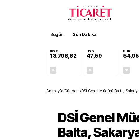
Ekonomiden haberiniz var!
Bugün
Son Dakika
Finans
EKST
BIST
USD
EUR
13.798,82
47,59
54,95
+0,70%
+0,06%
95,68
0,03
Anasayfa
/
Gündem
/
DSİ Genel Müdürü Balta, Sakarya'
DSİ Genel Mü
Balta, Sakary