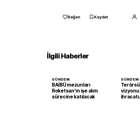
Beğen
Kaydet
İlgili Haberler
GÜNDEM
GÜNDEM
BAİBÜ mezunları
Terörsü
Roketsan’ın işe alım
vizyonu
sürecine katılacak
ihracatı
güçlend