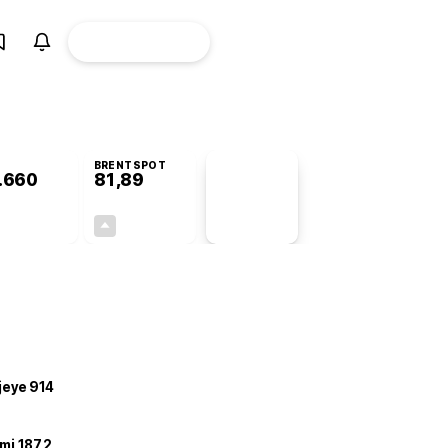
ÜYE
CANLI BORSA
Girişi
BRENTSPOT
.660
81,89
PİYASA
VERİLERİ
-0,14%
+3,78%
+0,00
2,98
ojeye 914
mi 187,2