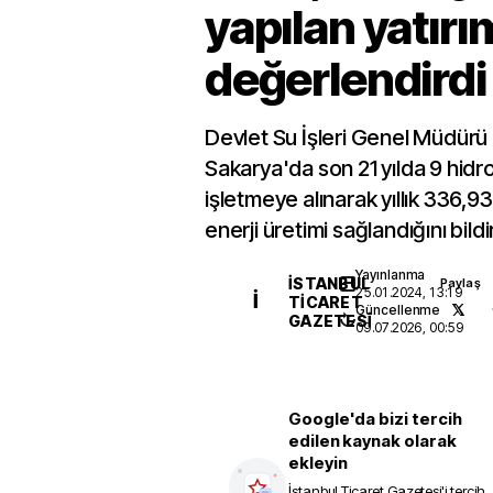
yapılan yatırı
değerlendirdi
Devlet Su İşleri Genel Müdürü
Sakarya'da son 21 yılda 9 hidro
işletmeye alınarak yıllık 336,9
enerji üretimi sağlandığını bildi
Yayınlanma
İSTANBUL
Paylaş
25.01.2024, 13:19
İ
TICARET
Güncellenme
GAZETESI
09.07.2026, 00:59
Google'da bizi tercih
edilen kaynak olarak
ekleyin
İstanbul Ticaret Gazetesi
'i tercih