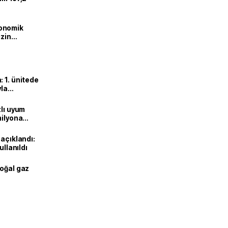
onomik
izin
lendirdik
 1. ünitede
yla
zlı uyum
milyona
 açıklandı:
ullanıldı
doğal gaz