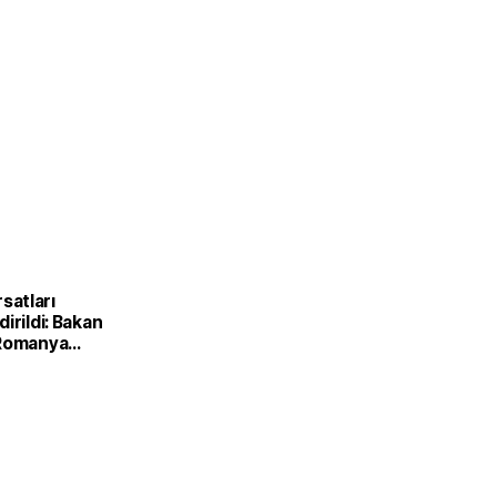
ırsatları
irildi: Bakan
 Romanya
Kırsal
Bakanı ile