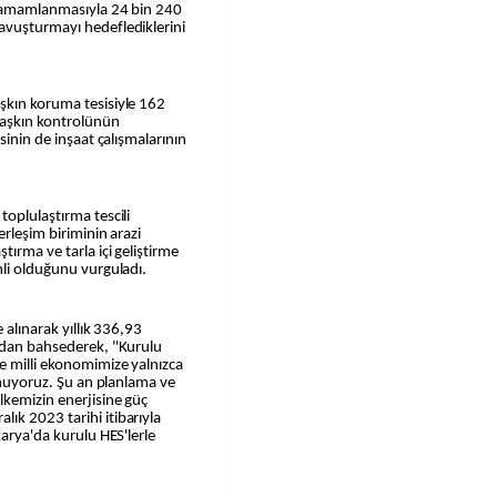
n tamamlanmasıyla 24 bin 240
avuşturmayı hedeflediklerini
şkın koruma tesisiyle 162
 taşkın kontrolünün
sinin de inşaat çalışmalarının
toplulaştırma tescili
erleşim biriminin arazi
tırma ve tarla içi geliştirme
mli olduğunu vurguladı.
 alınarak yıllık 336,93
ından bahsederek, "Kurulu
e milli ekonomimize yalnızca
sunuyoruz. Şu an planlama ve
lkemizin enerjisine güç
ık 2023 tarihi itibarıyla
karya'da kurulu HES'lerle