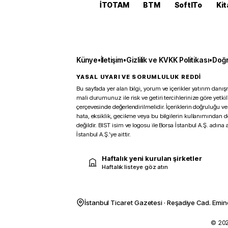
İTOTAM
BTM
SoftITo
Kit
Künye
•
İletişim
•
Gizlilik ve KVKK Politikası
•
Doğr
YASAL UYARI VE SORUMLULUK REDDİ
Bu sayfada yer alan bilgi, yorum ve içerikler yatırım danışm
mali durumunuz ile risk ve getiri tercihlerinize göre yetk
çerçevesinde değerlendirilmelidir. İçeriklerin doğruluğu ve
hata, eksiklik, gecikme veya bu bilgilerin kullanımından 
değildir. BIST isim ve logosu ile Borsa İstanbul A.Ş. adına a
İstanbul A.Ş.’ye aittir.
Haftalık yeni kurulan şirketler
Haftalık listeye göz atın
İstanbul Ticaret Gazetesi · Reşadiye Cad. Emin
© 2026