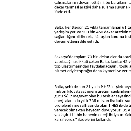
çalışmalarının devam ettiğini, bu barajları
dekar tarımsal araziyi daha sulama suyuna k
ifade etti.
Balta, kentte son 21 yılda tamamlanan 61 ta
yerleşim yeri ve 130 bin 460 dekar arazinin
sağlandığını bildirerek, 14 taşkın koruma tesi
devam ettiğini dile getirdi.
Sakarya'da toplam 70 bin dekar alanda arazi 
yapılacağına dikkati çeken Balta, kentte 42 y
toplulaştırmasından faydalanacağını, toplulaş
hizmetleriyle toprağın daha kıymetli ve veri
Balta, şehirde son 21 yılda 9 HES'in işletmeye
milyon kilovatsaat enerji üretimi sağlandığ
gücü 66,9 megavat olan bu tesisler sayesind
enerji alanında yıllık 738 milyon lira katkı 
projelendirme safhasında olan 1 HES ile de ü
verecek olmaktan heyecan duyuyoruz. 31 Aral
yaklaşık 111 bin hanenin enerji ihtiyacını Sa
karşılıyoruz." ifadelerini kullandı.