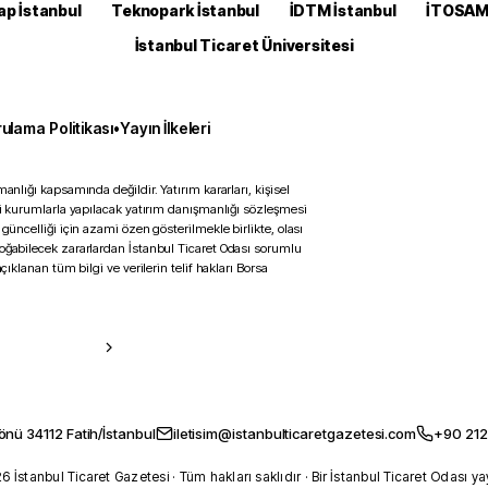
ap İstanbul
Teknopark İstanbul
İDTM İstanbul
İTOSA
İstanbul Ticaret Üniversitesi
ulama Politikası
•
Yayın İlkeleri
anlığı kapsamında değildir. Yatırım kararları, kişisel
ili kurumlarla yapılacak yatırım danışmanlığı sözleşmesi
 güncelliği için azami özen gösterilmekle birlikte, olası
doğabilecek zararlardan İstanbul Ticaret Odası sorumlu
çıklanan tüm bilgi ve verilerin telif hakları Borsa
önü 34112 Fatih/İstanbul
iletisim@istanbulticaretgazetesi.com
+90 212
 İstanbul Ticaret Gazetesi · Tüm hakları saklıdır · Bir İstanbul Ticaret Odası ya