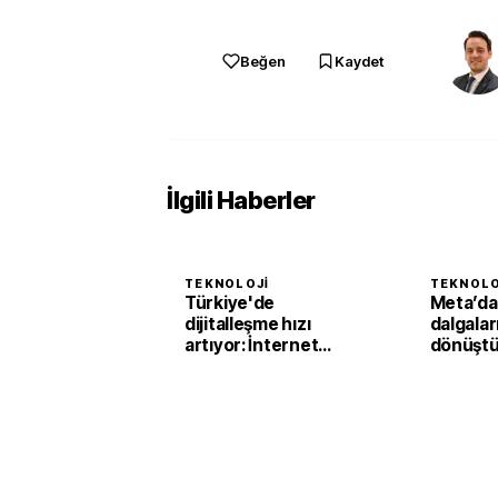
Beğen
Kaydet
İlgili Haberler
TEKNOLOJI
TEKNOLO
Türkiye'de
Meta’da
dijitalleşme hızı
dalgalar
artıyor: İnternet
dönüşt
kullananların oranı
cerrahis
yüzde 92,3'e yükseldi