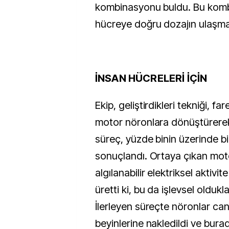
kombinasyonu buldu. Bu komb
hücreye doğru dozajın ulaşmas
İNSAN HÜCRELERİ İÇİN
Ekip, geliştirdikleri tekniği, far
motor nöronlara dönüştürerek 
süreç, yüzde binin üzerinde bi
sonuçlandı. Ortaya çıkan mot
algılanabilir elektriksel aktivit
üretti ki, bu da işlevsel oldukla
İlerleyen süreçte nöronlar canl
beyinlerine nakledildi ve bura