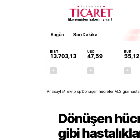
Ekonomiden haberiniz var!
Bugün
Son Dakika
Finans
EKST
BIST
USD
EUR
13.703,13
47,59
55,12
+0,11%
+0,04%
15,20
0,02
Anasayfa
/
Teknoloji
/
Dönüşen hücreler ALS gibi hastalı
Dönüşen hücr
gibi hastalıkl