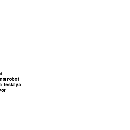
I
nsı robot
a Tesla’ya
yor