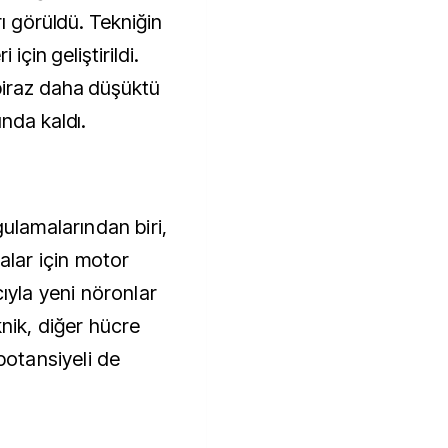
rı görüldü. Tekniğin
için geliştirildi.
biraz daha düşüktü
nda kaldı.
gulamalarından biri,
talar için motor
cıyla yeni nöronlar
knik, diğer hücre
 potansiyeli de