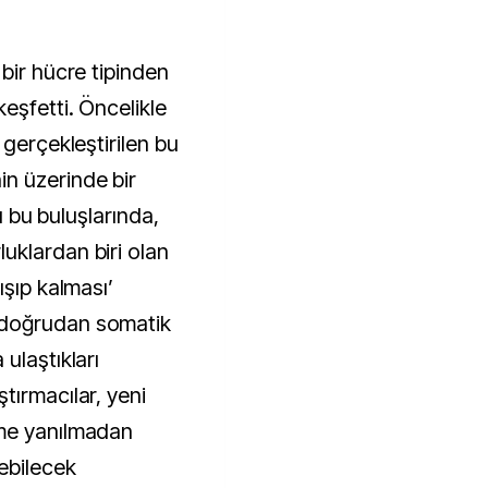
bir hücre tipinden
eşfetti. Öncelikle
 gerçekleştirilen bu
n üzerinde bir
rı bu buluşlarında,
uklardan biri olan
ışıp kalması’
 doğrudan somatik
ulaştıkları
tırmacılar, yeni
eme yanılmadan
ebilecek