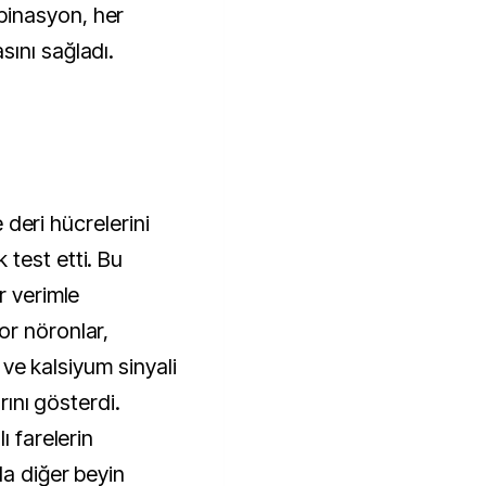
inasyon, her
ını sağladı.
e deri hücrelerini
test etti. Bu
r verimle
or nöronlar,
e ve kalsiyum sinyali
rını gösterdi.
ı farelerin
da diğer beyin