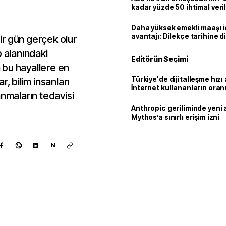
kadar yüzde 50 ihtimal veril
Daha yüksek emekli maaşı 
avantajı: Dilekçe tarihine d
r gün gerçek olur
p alanındaki
Editörün Seçimi
 bu hayallere en
Türkiye'de dijitalleşme hızı 
, bilim insanları
İnternet kullananların oran
anmaların tedavisi
92,3'e yükseldi
Anthropic geriliminde yeni 
Mythos’a sınırlı erişim izni
N
Kaynak ekle