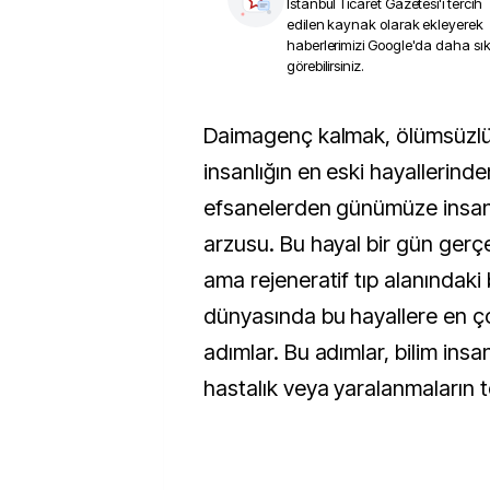
İstanbul Ticaret Gazetesi
'i tercih
edilen kaynak olarak ekleyerek
haberlerimizi Google'da daha sı
görebilirsiniz.
Daimagenç kalmak, ölümsüzlükle birlikte
insanlığın en eski hayallerinde
efsanelerden günümüze insan
arzusu. Bu hayal bir gün gerç
ama rejeneratif tıp alanındaki
dünyasında bu hayallere en ç
adımlar. Bu adımlar, bilim insa
hastalık veya yaralanmaların ted