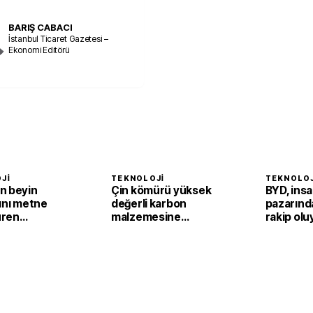
BARIŞ CABACI
İstanbul Ticaret Gazetesi –
Ekonomi Editörü
JI
TEKNOLOJI
TEKNOLOJ
n beyin
Çin kömürü yüksek
BYD, insa
ını metne
değerli karbon
pazarınd
üren
malzemesine
rakip olu
iz sistem
dönüştürüyor