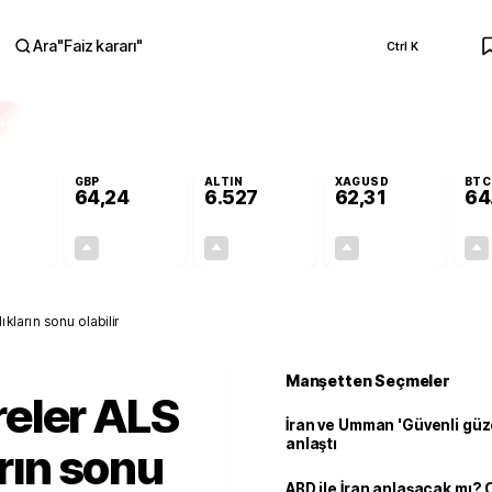
Ara
"
Faiz kararı
"
Ctrl K
RA
GBP
ALTIN
XAGUSD
BTC
64,24
6.527
62,31
64
+0,19%
+0,22%
+0,47%
+0,44%
0,11
0,14
30,83
0,27
kların sonu olabilir
Manşetten Seçmeler
eler ALS
İran ve Umman 'Güvenli güz
anlaştı
arın sonu
ABD ile İran anlaşacak mı?