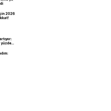
di
için 2026
ikkat!
artıyor:
ı yüzde
adım: