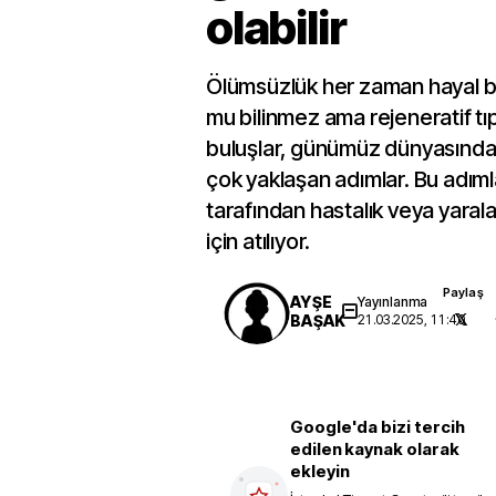
olabilir
Ölümsüzlük her zaman hayal bi
mu bilinmez ama rejeneratif tı
buluşlar, günümüz dünyasında
çok yaklaşan adımlar. Bu adımlar
tarafından hastalık veya yaral
için atılıyor.
Paylaş
AYŞE
Yayınlanma
BAŞAK
21.03.2025, 11:40
Google'da bizi tercih
edilen kaynak olarak
ekleyin