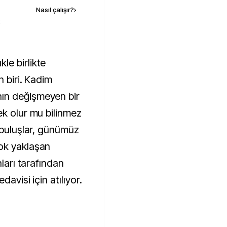
Nasıl çalışır?
›
k
n biri. Kadim
ın değişmeyen bir
ek olur mu bilinmez
 buluşlar, günümüz
ok yaklaşan
nları tarafından
avisi için atılıyor.