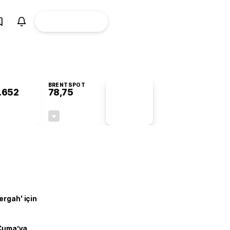
ÜYE
CANLI BORSA
Girişi
BRENTSPOT
.652
78,75
PİYASA
VERİLERİ
+0,96%
-0,20%
+0,00
-0,16
ergah' için
 Cuma’ya