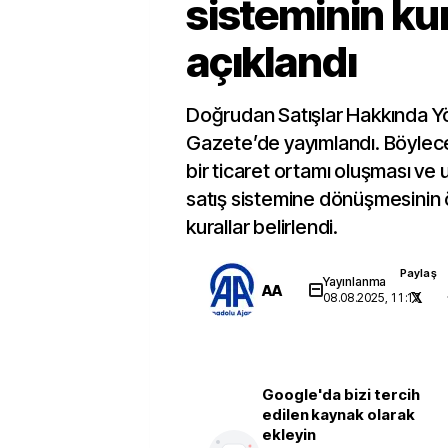
sisteminin kur
açıklandı
Doğrudan Satışlar Hakkında Y
Gazete’de yayımlandı. Böylece
bir ticaret ortamı oluşması ve
satış sistemine dönüşmesinin 
kurallar belirlendi.
Paylaş
Yayınlanma
AA
08.08.2025, 11:17
Google'da bizi tercih
edilen kaynak olarak
ekleyin