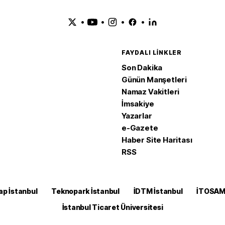
•
•
•
•
FAYDALI LINKLER
Son Dakika
Günün Manşetleri
Namaz Vakitleri
İmsakiye
Yazarlar
e-Gazete
Haber Site Haritası
RSS
ap İstanbul
Teknopark İstanbul
İDTM İstanbul
İTOSA
İstanbul Ticaret Üniversitesi