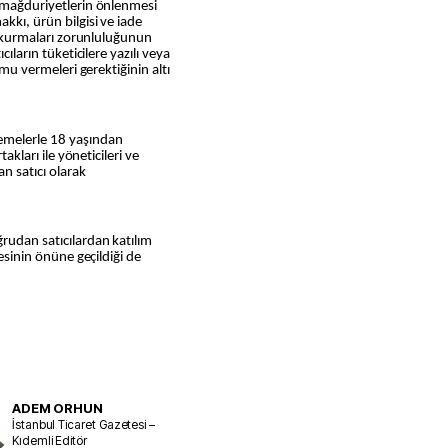
k mağduriyetlerin önlenmesi
kkı, ürün bilgisi ve iade
mi kurmaları zorunluluğunun
cıların tüketicilere yazılı veya
ormu vermeleri gerektiğinin altı
lemelerle 18 yaşından
takları ile yöneticileri ve
n satıcı olarak
ğrudan satıcılardan katılım
mesinin önüne geçildiği de
ADEM ORHUN
İstanbul Ticaret Gazetesi –
Kıdemli Editör