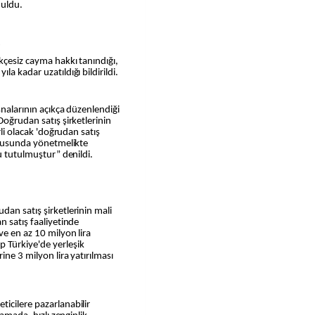
nuldu.
kçesiz cayma hakkı tanındığı,
a kadar uzatıldığı bildirildi.
snalarının açıkça düzenlendiği
Doğrudan satış şirketlerinin
rli olacak 'doğrudan satış
vurusunda yönetmelikte
lu tutulmuştur” denildi.
dan satış şirketlerinin mali
n satış faaliyetinde
ve en az 10 milyon lira
 Türkiye'de yerleşik
ine 3 milyon lira yatırılması
icilere pazarlanabilir