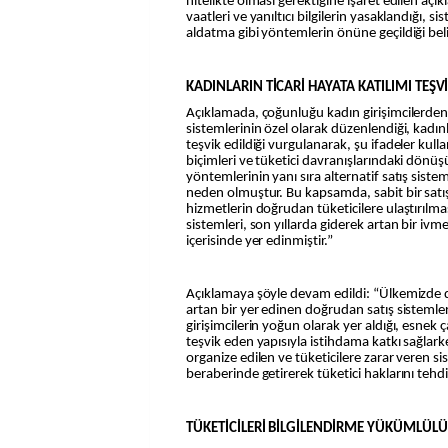
nitelikte olması gerektiğine işaret edilen açık
vaatleri ve yanıltıcı bilgilerin yasaklandığı, s
aldatma gibi yöntemlerin önüne geçildiği belir
KADINLARIN TİCARİ HAYATA KATILIMI TEŞVİ
Açıklamada, çoğunluğu kadın girişimcilerde
sistemlerinin özel olarak düzenlendiği, kadınl
teşvik edildiği vurgulanarak, şu ifadeler kulla
biçimleri ve tüketici davranışlarındaki dönüş
yöntemlerinin yanı sıra alternatif satış sist
neden olmuştur. Bu kapsamda, sabit bir satı
hizmetlerin doğrudan tüketicilere ulaştırıl
sistemleri, son yıllarda giderek artan bir iv
içerisinde yer edinmiştir.”
Açıklamaya şöyle devam edildi: “Ülkemizde 
artan bir yer edinen doğrudan satış sistemleri
girişimcilerin yoğun olarak yer aldığı, esnek ç
teşvik eden yapısıyla istihdama katkı sağlark
organize edilen ve tüketicilere zarar veren si
beraberinde getirerek tüketici haklarını tehd
TÜKETİCİLERİ BİLGİLENDİRME YÜKÜMLÜL