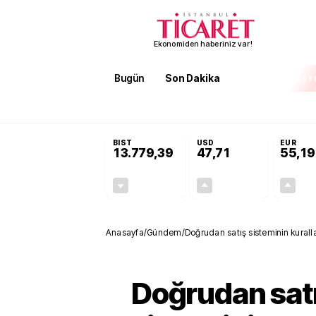
Ekonomiden haberiniz var!
Bugün
Son Dakika
Finans
EKST
SON DAKİKA
İran'dan Hürmüz Boğazı şartı! 'Düzelene kad
BIST
USD
EUR
13.779,39
47,71
55,19
-0,14%
+0,18%
-19,42
0,09
Anasayfa
/
Gündem
/
Doğrudan satış sisteminin kuralla
Doğrudan sat