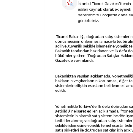
İstanbul Ticaret Gazetesi
'i tercih
edilen kaynak olarak ekleyerek
haberlerimizi Google'da daha sı
görebilirsiniz.
Ticaret Bakanlığı, doğrudan satış sistemlerinin piramit satış sistemine
dönüşmesinin önlenmesi amacıyla tedbir alır
adil ve güvenilir şekilde işlemesine yönelik te
Bakanlık tarafından hazırlanan ve ilk defa doğ
hükümler getiren “Doğrudan Satışlar Hakkın
Gazete'de yayımlandı.
Bakanlıktan yapılan açıklamada, yönetmeliğin
haklarının ve çıkarlarının korunması, diğer t
sistemlerine ilişkin esasların belirlenmesi ama
edildi.
Yönetmelikle Türkiye'de ilk defa doğrudan sa
getirildiğine işaret edilen açıklamada, “Yöne
sistemlerinin piramit satış sistemine dönüş
tedbirler alınmış ve doğrudan satış sistemlerin
şekilde işlemesine yönelik temel esaslar beli
satış şirketleri ile doğrudan satıcılar için açık