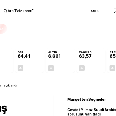
Ara
"
Faiz kararı
"
Ctrl K
RA
ar açılmayacak'
Cevdet Yılmaz Suudi Arabistan ve KAAN sorusunu yanıtlad
GBP
ALTIN
XAGUSD
BTC
64,41
6.661
63,57
65
+0,32%
+0,38%
+2,59%
+3,37%
0,18
0,24
167,96
2,07
rı açıklandı
Manşetten Seçmeler
ış
Cevdet Yılmaz Suudi Arabi
sorusunu yanıtladı