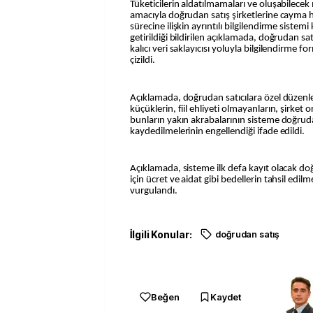
Tüketicilerin aldatılmamaları ve oluşabilece
amacıyla doğrudan satış şirketlerine cayma ha
sürecine ilişkin ayrıntılı bilgilendirme siste
getirildiği bildirilen açıklamada, doğrudan satı
kalıcı veri saklayıcısı yoluyla bilgilendirme f
çizildi.
Açıklamada, doğrudan satıcılara özel düzen
küçüklerin, fiil ehliyeti olmayanların, şirket or
bunların yakın akrabalarının sisteme doğruda
kaydedilmelerinin engellendiği ifade edildi.
Açıklamada, sisteme ilk defa kayıt olacak do
için ücret ve aidat gibi bedellerin tahsil edil
vurgulandı.
İlgili Konular:
doğrudan satış
Beğen
Kaydet