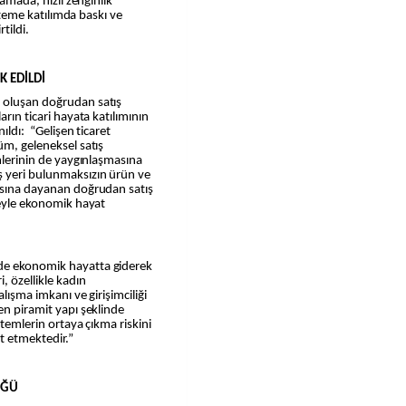
lamada, hızlı zenginlik
isteme katılımda baskı ve
tildi.
K EDİLDİ
n oluşan doğrudan satış
arın ticari hayata katılımının
nıldı: “Gelişen ticaret
üm, geleneksel satış
emlerinin de yaygınlaşmasına
ş yeri bulunmaksızın ürün ve
masına dayanan doğrudan satış
meyle ekonomik hayat
de ekonomik hayatta giderek
, özellikle kadın
alışma imkanı ve girişimciliği
en piramit yapı şeklinde
stemlerin ortaya çıkma riskini
it etmektedir.”
ÜĞÜ