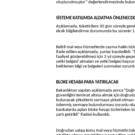
oluşturulmuştur” değerlendirmesinde bulu
SİSTEME KATILIMDA ALDATMA ÖNLENECEK
Açıklamada, tüketicilere 30 gün süreyle gere
eksik bilgilendirme durumunda bu sürenin 1 yıl
Belirli mal veya hizmetlerde cayma hakkı isti
ifade edilen açıklamada, şunlar kaydedildi: “
faaliyet gösterebilmesi için 3 yıl süreyle geçe
yetki belgesi' almaları ve yetki belgesi baş
belirlenen bilgi ve belgeleri sunmaları zorun
BLOKE HESABA PARA YATIRILACAK
Bakanlıktan yapılan açıklamada ayrıca “Doğru
güvenliğini teminat altına almak için doğruda
bulunacak şirketlerin sermaye şirketi olması 
ödenmiş sermaye bulundurması zorunlu olup
bankalarda açılan bloke hesap türlerinden bir
şartı getirildi” ifadesi kullanıldı.
Doğrudan satışa konu mal veya hizmetin tüket