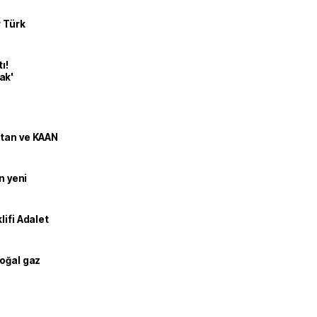
r Türk
ı!
ak'
stan ve KAAN
n yeni
lifi Adalet
doğal gaz