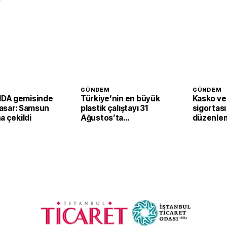
GÜNDEM
GÜNDEM
DA gemisinde
Türkiye’nin en büyük
Kasko ve 
asar: Samsun
plastik çalıştayı 31
sigortası
a çekildi
Ağustos’ta
düzenle
başlayacak