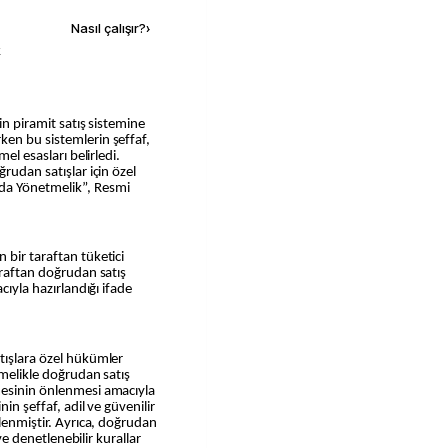
Nasıl çalışır?
›
k
ken bu sistemlerin şeffaf,
mel esasları belirledi.
rudan satışlar için özel
da Yönetmelik”, Resmi
 bir taraftan tüketici
araftan doğrudan satış
cıyla hazırlandığı ifade
tışlara özel hükümler
tmelikle doğrudan satış
mesinin önlenmesi amacıyla
in şeffaf, adil ve güvenilir
rlenmiştir. Ayrıca, doğrudan
 ve denetlenebilir kurallar