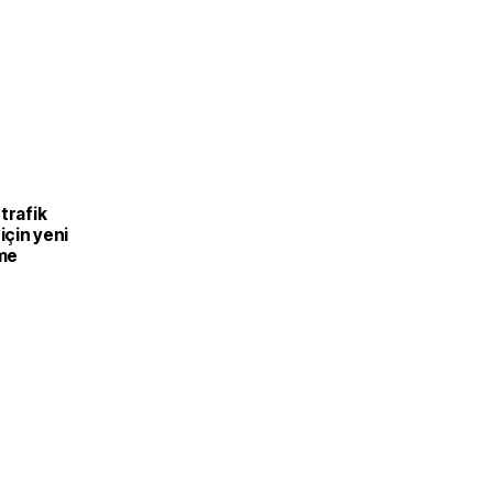
trafik
 için yeni
me