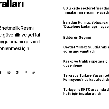
alları
80 ülkede sektörel fırsatla
firmalarının erişimine açıldı
İran'dan Hürmüz Boğazı şart
'Düzelene kadar açılmayac
önetmelik Resmi
 güvenilir ve şeffaf
Editörün Seçimi
 uygulamanın piramit
Cevdet Yılmaz Suudi Arabi
önlenmesi için
sorusunu yanıtladı
Kasko ve trafik sigortası içi
düzenleme
N
Terörsüz Türkiye Yasası tek
Komisyonu’nda kabul edildi
Türkiye ile KKTC arasında 
hattı için imzalar atıldı
Kaynak ekle