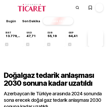
Bugün
Son Dakika
Finans
EKSTRA
BIST
USD
EUR
GBP
13.779,39
47,71
55,19
64,41
PİYASA
VERİLERİ
-0,14%
+0,18%
+0,32%
+0,38%
Dünya
Doğalgaz tedarik anlaşması
2030 sonuna kadar uzatıldı
Azerbaycan ile Türkiye arasında 2024 sonunda
sona erecek doğal gaz tedarik anlaşması 2030
sonuna kadar uzatıldı.