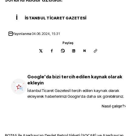
İ
İSTANBUL TICARET GAZETESI
Yayınlanma
04.06.2024, 15:31
Paylaş
N
Google'da bizi tercih edilen kaynak olarak
ekleyin
İstanbul Ticaret Gazetesi
'i tercih edilen kaynak olarak
ekleyerek haberlerimizi Google'da daha sık görebilirsiniz.
Kaynak ekle
Nasıl çalışır?
›
BOTAŞ ile Azerbaycan Devlet Petrol Şirketi (SOCAR) ve Azerbaycan