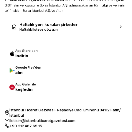
kullanımından doğabilecek zararlardan İstanbul Ticaret Odası sorumlu değildir.
BIST isim ve logosu ile Borsa İstanbul A.Ş. adına açıklanan tüm bilgi ve verilerin
telif hakları Borsa İstanbul A.Ş.’ye aittir.
Haftalık yeni kurulan şirketler
Haftalık listeye göz atın
App Store'dan
indirin
Google Play'den
alın
App Galeri ile
keşfedin
İstanbul Ticaret Gazetesi · Reşadiye Cad. Eminönü 34112 Fatih/
İstanbul
iletisim@istanbulticaretgazetesi.com
+90 212 467 65 15