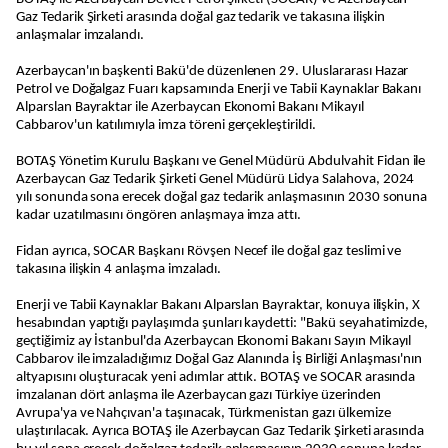
Gaz Tedarik Şirketi arasında doğal gaz tedarik ve takasına ilişkin
anlaşmalar imzalandı.
Azerbaycan'ın başkenti Bakü'de düzenlenen 29. Uluslararası Hazar
Petrol ve Doğalgaz Fuarı kapsamında Enerji ve Tabii Kaynaklar Bakanı
Alparslan Bayraktar ile Azerbaycan Ekonomi Bakanı Mikayıl
Cabbarov'un katılımıyla imza töreni gerçekleştirildi.
BOTAŞ Yönetim Kurulu Başkanı ve Genel Müdürü Abdulvahit Fidan ile
Azerbaycan Gaz Tedarik Şirketi Genel Müdürü Lidya Salahova, 2024
yılı sonunda sona erecek doğal gaz tedarik anlaşmasının 2030 sonuna
kadar uzatılmasını öngören anlaşmaya imza attı.
Fidan ayrıca, SOCAR Başkanı Rövşen Necef ile doğal gaz teslimi ve
takasına ilişkin 4 anlaşma imzaladı.
Enerji ve Tabii Kaynaklar Bakanı Alparslan Bayraktar, konuya ilişkin, X
hesabından yaptığı paylaşımda şunları kaydetti: "Bakü seyahatimizde,
geçtiğimiz ay İstanbul'da Azerbaycan Ekonomi Bakanı Sayın Mikayıl
Cabbarov ile imzaladığımız Doğal Gaz Alanında İş Birliği Anlaşması'nın
altyapısını oluşturacak yeni adımlar attık. BOTAŞ ve SOCAR arasında
imzalanan dört anlaşma ile Azerbaycan gazı Türkiye üzerinden
Avrupa'ya ve Nahçıvan'a taşınacak, Türkmenistan gazı ülkemize
ulaştırılacak. Ayrıca BOTAŞ ile Azerbaycan Gaz Tedarik Şirketi arasında