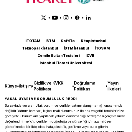
•
•
•
•
İTOTAM
BTM
SoftITo
Kitap İstanbul
Teknopark İstanbul
İDTM İstanbul
İTOSAM
Cemile Sultan Tesisleri
ICVB
İstanbul Ticaret Üniversitesi
Gizlilik ve KVKK
Doğrulama
Yayın
Künye
•
İletişim
•
•
•
Politikası
Politikası
İlkeleri
YASAL UYARI VE SORUMLULUK REDDİ
Bu sayfada yer alan bilgi, yorum ve içerikler yatırım danışmanlığı kapsamında
değildir. Yatırım kararları, kişisel mali durumunuz ile risk ve getiri tercihlerinize
göre yetkili kurumlarla yapılacak yatırım danışmanlığı sözleşmesi çerçevesinde
değerlendirilmelidir. İçeriklerin doğruluğu ve güncelliği için azami özen
gösterilmekle birlikte, olası hata, eksiklik, gecikme veya bu bilgilerin