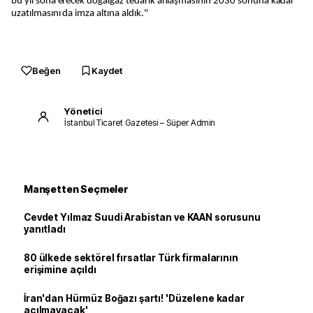
bu yıl sona erecek doğalgaz tedarik anlaşmasının 2030 sonuna kadar
uzatılmasını da imza altına aldık."
Beğen
Kaydet
Yönetici
İstanbul Ticaret Gazetesi – Süper Admin
Manşetten Seçmeler
Cevdet Yılmaz Suudi Arabistan ve KAAN sorusunu
yanıtladı
80 ülkede sektörel fırsatlar Türk firmalarının
erişimine açıldı
İran'dan Hürmüz Boğazı şartı! 'Düzelene kadar
açılmayacak'