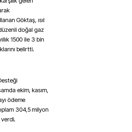
 karşılık gelen
arak
llanan Göktaş, ısıl
 düzenli doğal gaz
lık 1500 ile 3 bin
arını belirtti.
Desteği
samda ekim, kasım,
 ayı ödeme
oplam 304,5 milyon
 verdi.