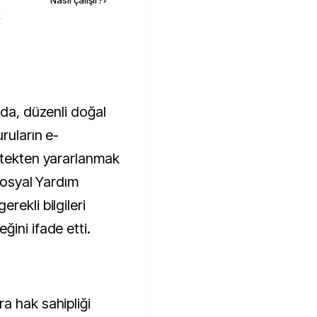
Nasıl çalışır?
›
k
ada, düzenli doğal
ruların e-
stekten yararlanmak
"Sosyal Yardım
rekli bilgileri
ini ifade etti.
a hak sahipliği