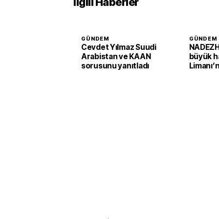
İlgili Haberler
GÜNDEM
GÜNDEM
Cevdet Yılmaz Suudi
NADEZH
Arabistan ve KAAN
büyük h
sorusunu yanıtladı
Limanı’n