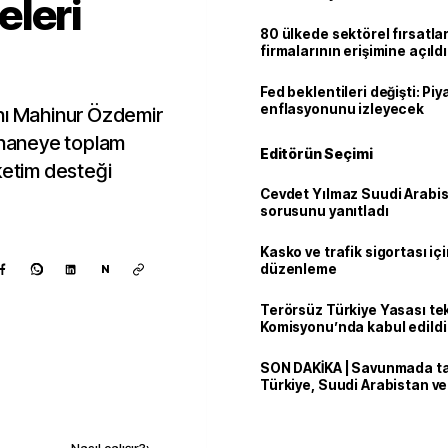
eleri
80 ülkede sektörel fırsatla
firmalarının erişimine açıldı
Fed beklentileri değişti: Pi
enflasyonunu izleyecek
nı Mahinur Özdemir
n haneye toplam
Editörün Seçimi
ketim desteği
Cevdet Yılmaz Suudi Arabi
sorusunu yanıtladı
Kasko ve trafik sigortası içi
düzenleme
N
Terörsüz Türkiye Yasası tek
Komisyonu’nda kabul edildi
SON DAKİKA | Savunmada tari
Türkiye, Suudi Arabistan v
'Mekke Anlaşması'nı imzala
Kaynak ekle