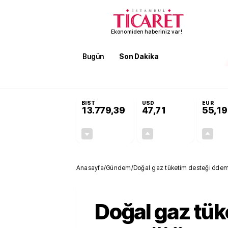
Ekonomiden haberiniz var!
Bugün
Son Dakika
Finans
EKST
SON DAKİKA
KOSGEB’den temiz enerji ve iklim tekn
BIST
USD
EUR
13.779,39
47,71
55,19
-0,14%
+0,18%
-19,42
0,09
Anasayfa
/
Gündem
/
Doğal gaz tüketim desteği ödem
Doğal gaz tük