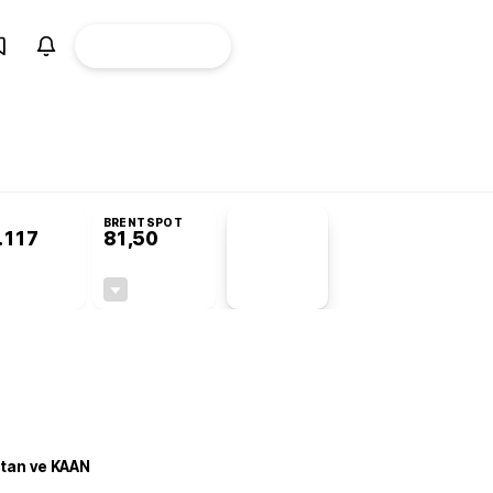
ÜYE
CANLI BORSA
Girişi
misyonu’nda kabul edildi
KOSGEB’den temiz enerji ve iklim teknolojilerine 
BRENTSPOT
.117
81,50
PİYASA
VERİLERİ
0,00%
-1,55%
+0,00
-1,28
stan ve KAAN