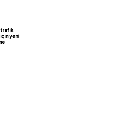
trafik
 için yeni
me