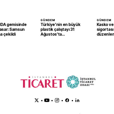
GÜNDEM
GÜNDEM
DA gemisinde
Türkiye’nin en büyük
Kasko ve 
asar: Samsun
plastik çalıştayı 31
sigortası
a çekildi
Ağustos’ta
düzenle
başlayacak
•
•
•
•