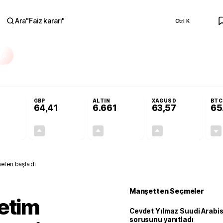
Ara
"
Faiz kararı
"
Ctrl K
RA
olojilerine yeni destek programı
Terörsüz Türkiye Yasası teklifi Adalet Ko
GBP
ALTIN
XAGUSD
BTC
64,41
6.661
63,57
65
+0,32%
+0,38%
+2,59%
+3,37%
0,18
0,24
167,96
2,07
eleri başladı
Manşetten Seçmeler
etim
Cevdet Yılmaz Suudi Arabi
sorusunu yanıtladı