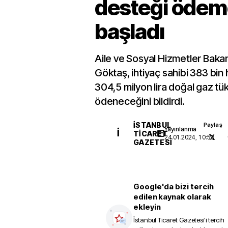
desteği ödem
başladı
Aile ve Sosyal Hizmetler Baka
Göktaş, ihtiyaç sahibi 383 bi
304,5 milyon lira doğal gaz tü
ödeneceğini bildirdi.
İSTANBUL
Paylaş
Yayınlanma
İ
TICARET
24.01.2024, 10:53
GAZETESI
Google'da bizi tercih
edilen kaynak olarak
ekleyin
İstanbul Ticaret Gazetesi
'i tercih