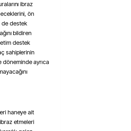
ralarını ibraz
eceklerini, ön
n de destek
ağını bildiren
ketim destek
ç sahiplerinin
e döneminde ayrıca
mayacağını
eri haneye ait
ibraz etmeleri