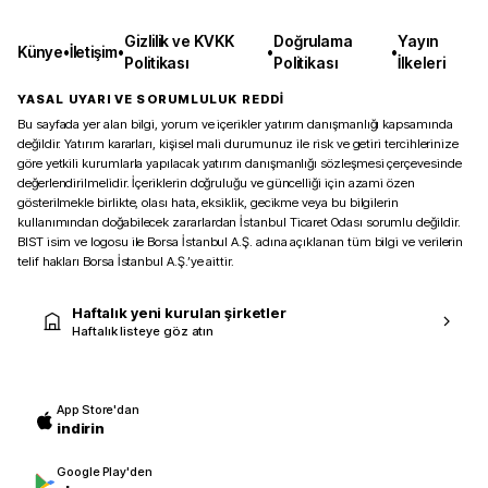
Gizlilik ve KVKK
Doğrulama
Yayın
Künye
•
İletişim
•
•
•
Politikası
Politikası
İlkeleri
YASAL UYARI VE SORUMLULUK REDDİ
Bu sayfada yer alan bilgi, yorum ve içerikler yatırım danışmanlığı kapsamında
değildir. Yatırım kararları, kişisel mali durumunuz ile risk ve getiri tercihlerinize
göre yetkili kurumlarla yapılacak yatırım danışmanlığı sözleşmesi çerçevesinde
değerlendirilmelidir. İçeriklerin doğruluğu ve güncelliği için azami özen
gösterilmekle birlikte, olası hata, eksiklik, gecikme veya bu bilgilerin
kullanımından doğabilecek zararlardan İstanbul Ticaret Odası sorumlu değildir.
BIST isim ve logosu ile Borsa İstanbul A.Ş. adına açıklanan tüm bilgi ve verilerin
telif hakları Borsa İstanbul A.Ş.’ye aittir.
Haftalık yeni kurulan şirketler
Haftalık listeye göz atın
App Store'dan
indirin
Google Play'den