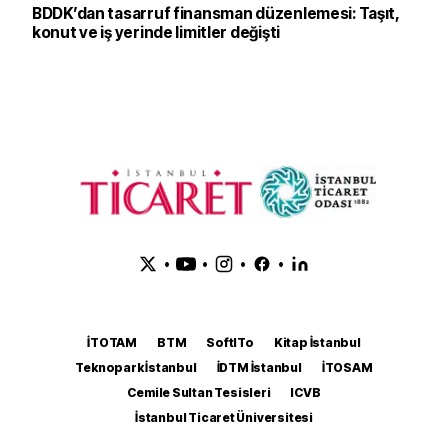
BDDK’dan tasarruf finansman düzenlemesi: Taşıt,
konut ve iş yerinde limitler değişti
•
•
•
•
İTOTAM
BTM
SoftITo
Kitap İstanbul
Teknopark İstanbul
İDTM İstanbul
İTOSAM
Cemile Sultan Tesisleri
ICVB
İstanbul Ticaret Üniversitesi