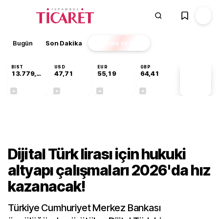
Bugün
Son Dakika
Finans
EKSTRA
BIST
USD
EUR
GBP
13.779,39
47,71
55,19
64,41
PİYASA
VERİLERİ
-0,14%
+0,18%
+0,32%
+0,38%
Finans
Dijital Türk lirası için hukuki
altyapı çalışmaları 2026'da hız
kazanacak!
Türkiye Cumhuriyet Merkez Bankası