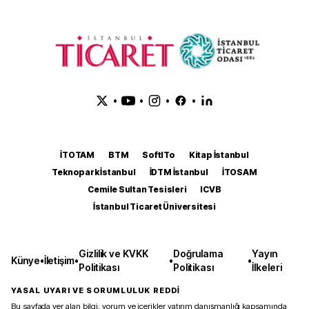
•
•
•
•
İTOTAM
BTM
SoftITo
Kitap İstanbul
Teknopark İstanbul
İDTM İstanbul
İTOSAM
Cemile Sultan Tesisleri
ICVB
İstanbul Ticaret Üniversitesi
Gizlilik ve KVKK
Doğrulama
Yayın
Künye
•
İletişim
•
•
•
Politikası
Politikası
İlkeleri
YASAL UYARI VE SORUMLULUK REDDİ
Bu sayfada yer alan bilgi, yorum ve içerikler yatırım danışmanlığı kapsamında