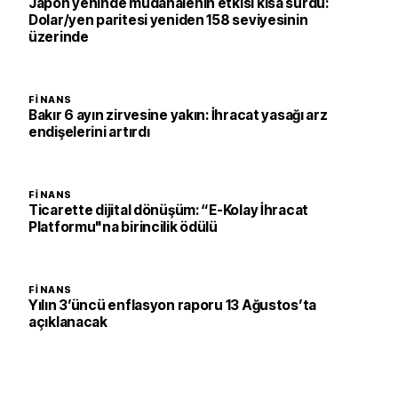
Japon yeninde müdahalenin etkisi kısa sürdü:
Dolar/yen paritesi yeniden 158 seviyesinin
üzerinde
FINANS
Bakır 6 ayın zirvesine yakın: İhracat yasağı arz
endişelerini artırdı
FINANS
Ticarette dijital dönüşüm: “E-Kolay İhracat
Platformu"na birincilik ödülü
FINANS
Yılın 3’üncü enflasyon raporu 13 Ağustos’ta
açıklanacak