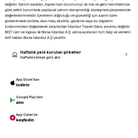
değildir. Yatırım kararları, kişisel mali durumunuz ile risk ve getiri tercihlerinize
göre yetkili kurumlarla yapılacak yatırım danışmanlığı sözleşmesi çerçevesinde
değerlendirilmelidir. İçeriklerin doğruluğu ve güncelliği için azami özen
gösterilmekle birlikte, olası hata, eksiklik, gecikme veya bu bilgilerin
kullanımından doğabilecek zararlardan İstanbul Ticaret Odası sorumlu değildir.
BIST isim ve logosu ile Borsa İstanbul A.Ş. adına açıklanan tüm bilgi ve verilerin
telif hakları Borsa İstanbul A.Ş.’ye aittir.
Haftalık yeni kurulan şirketler
Haftalık listeye göz atın
App Store'dan
indirin
Google Play'den
alın
App Galeri ile
keşfedin