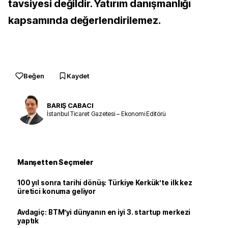
tavsiyesi değildir. Yatırım danışmanlığı
kapsamında değerlendirilemez.
Beğen
Kaydet
BARIŞ CABACI
İstanbul Ticaret Gazetesi – Ekonomi Editörü
Manşetten Seçmeler
100 yıl sonra tarihi dönüş: Türkiye Kerkük’te ilk kez
üretici konuma geliyor
Avdagiç: BTM’yi dünyanın en iyi 3. startup merkezi
yaptık