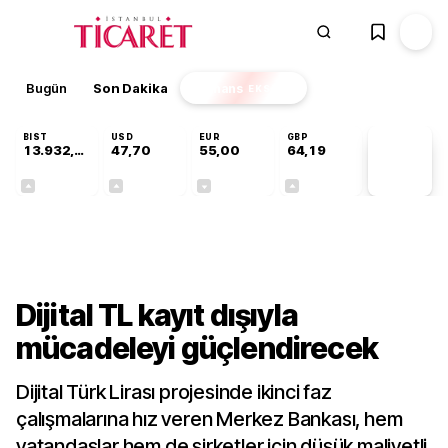
Bugün
Son Dakika
Finans
EKSTRA
BIST
USD
EUR
GBP
13.932,50
47,70
55,00
64,19
PİYASA
VERİLERİ
+0,97%
+0,17%
-0,02%
+0,03%
Finans
Dijital TL kayıt dışıyla
mücadeleyi güçlendirecek
Dijital Türk Lirası projesinde ikinci faz
çalışmalarına hız veren Merkez Bankası, hem
vatandaşlar hem de şirketler için düşük maliyetli