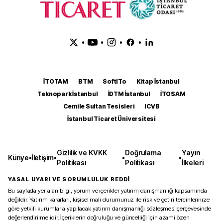
•
•
•
•
İTOTAM
BTM
SoftITo
Kitap İstanbul
Teknopark İstanbul
İDTM İstanbul
İTOSAM
Cemile Sultan Tesisleri
ICVB
İstanbul Ticaret Üniversitesi
Gizlilik ve KVKK
Doğrulama
Yayın
Künye
•
İletişim
•
•
•
Politikası
Politikası
İlkeleri
YASAL UYARI VE SORUMLULUK REDDİ
Bu sayfada yer alan bilgi, yorum ve içerikler yatırım danışmanlığı kapsamında
değildir. Yatırım kararları, kişisel mali durumunuz ile risk ve getiri tercihlerinize
göre yetkili kurumlarla yapılacak yatırım danışmanlığı sözleşmesi çerçevesinde
değerlendirilmelidir. İçeriklerin doğruluğu ve güncelliği için azami özen