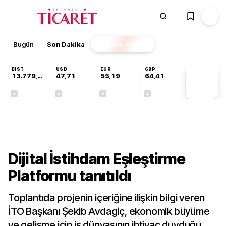
Bugün
Son Dakika
Finans
EKSTRA
BIST
USD
EUR
GBP
13.779,39
47,71
55,19
64,41
PİYASA
VERİLERİ
-0,14%
+0,18%
+0,32%
+0,38%
Gündem
Dijital İstihdam Eşleştirme
Platformu tanıtıldı
Toplantıda projenin içeriğine ilişkin bilgi veren
İTO Başkanı Şekib Avdagiç, ekonomik büyüme
ve gelişme için iş dünyasının ihtiyaç duyduğu