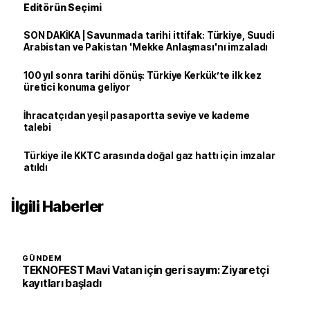
Editörün Seçimi
SON DAKİKA | Savunmada tarihi ittifak: Türkiye, Suudi
Arabistan ve Pakistan 'Mekke Anlaşması'nı imzaladı
100 yıl sonra tarihi dönüş: Türkiye Kerkük’te ilk kez
üretici konuma geliyor
İhracatçıdan yeşil pasaportta seviye ve kademe
talebi
Türkiye ile KKTC arasında doğal gaz hattı için imzalar
atıldı
İlgili Haberler
GÜNDEM
TEKNOFEST Mavi Vatan için geri sayım: Ziyaretçi
kayıtları başladı