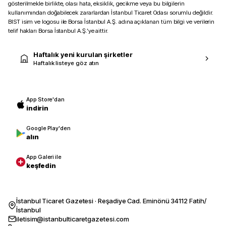
gösterilmekle birlikte, olası hata, eksiklik, gecikme veya bu bilgilerin
kullanımından doğabilecek zararlardan İstanbul Ticaret Odası sorumlu değildir.
BIST isim ve logosu ile Borsa İstanbul A.Ş. adına açıklanan tüm bilgi ve verilerin
telif hakları Borsa İstanbul A.Ş.’ye aittir.
Haftalık yeni kurulan şirketler
Haftalık listeye göz atın
App Store'dan
indirin
Google Play'den
alın
App Galeri ile
keşfedin
İstanbul Ticaret Gazetesi · Reşadiye Cad. Eminönü 34112 Fatih/
İstanbul
iletisim@istanbulticaretgazetesi.com