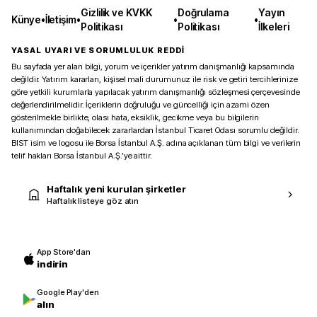
Gizlilik ve KVKK
Doğrulama
Yayın
Künye
•
İletişim
•
•
•
Politikası
Politikası
İlkeleri
YASAL UYARI VE SORUMLULUK REDDİ
Bu sayfada yer alan bilgi, yorum ve içerikler yatırım danışmanlığı kapsamında
değildir. Yatırım kararları, kişisel mali durumunuz ile risk ve getiri tercihlerinize
göre yetkili kurumlarla yapılacak yatırım danışmanlığı sözleşmesi çerçevesinde
değerlendirilmelidir. İçeriklerin doğruluğu ve güncelliği için azami özen
gösterilmekle birlikte, olası hata, eksiklik, gecikme veya bu bilgilerin
kullanımından doğabilecek zararlardan İstanbul Ticaret Odası sorumlu değildir.
BIST isim ve logosu ile Borsa İstanbul A.Ş. adına açıklanan tüm bilgi ve verilerin
telif hakları Borsa İstanbul A.Ş.’ye aittir.
Haftalık yeni kurulan şirketler
Haftalık listeye göz atın
App Store'dan
indirin
Google Play'den
alın