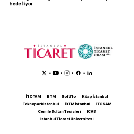
hedefliyor
•
•
•
•
İTOTAM
BTM
SoftITo
Kitap İstanbul
Teknopark İstanbul
İDTM İstanbul
İTOSAM
Cemile Sultan Tesisleri
ICVB
İstanbul Ticaret Üniversitesi