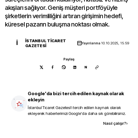
akışları sağlıyor. Geniş müşteri portföyüyle
şirketlerin verimliliğini artıran girişimin hedefi,
küresel pazarın buluşma noktası olmak.
İSTANBUL TICARET
İ
Yayınlanma
10.10.2025, 15:59
GAZETESI
Paylaş
N
Google'da bizi tercih edilen kaynak olarak
ekleyin
İstanbul Ticaret Gazetesi
'i tercih edilen kaynak olarak
ekleyerek haberlerimizi Google'da daha sık görebilirsiniz.
Kaynak ekle
Nasıl çalışır?
›