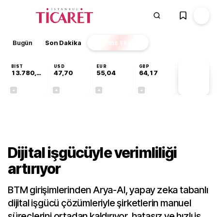
Bugün
Son Dakika
Finans
EKSTRA
BIST
USD
EUR
GBP
13.780,94
47,70
55,04
64,17
PİYASA
VERİLERİ
-0,13%
+0,17%
+0,04%
-0,01%
Teknoloji
Dijital işgücüyle verimliliği
artırıyor
BTM girişimlerinden Arya-AI, yapay zeka tabanlı
dijital işgücü çözümleriyle şirketlerin manuel
süreçlerini ortadan kaldırıyor, hatasız ve hızlı iş