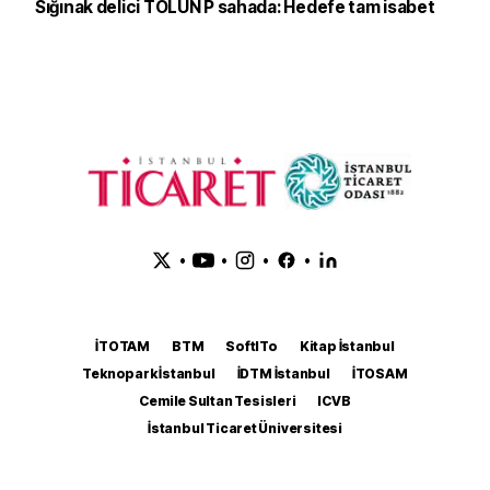
Sığınak delici TOLUN P sahada: Hedefe tam isabet
•
•
•
•
İTOTAM
BTM
SoftITo
Kitap İstanbul
Teknopark İstanbul
İDTM İstanbul
İTOSAM
Cemile Sultan Tesisleri
ICVB
İstanbul Ticaret Üniversitesi