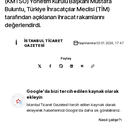
(KMTSO) Yönetim Kurulu Başkanı Mustafa
Buluntu, Türkiye İhracatçılar Meclisi (TİM)
tarafından açıklanan ihracat rakamlarını
değerlendirdi.
İSTANBUL TICARET
İ
Yayınlanma
03.01.2024, 17:47
GAZETESI
Paylaş
N
Google'da bizi tercih edilen kaynak olarak
ekleyin
İstanbul Ticaret Gazetesi
'i tercih edilen kaynak olarak
ekleyerek haberlerimizi Google'da daha sık görebilirsiniz.
Kaynak ekle
Nasıl çalışır?
›