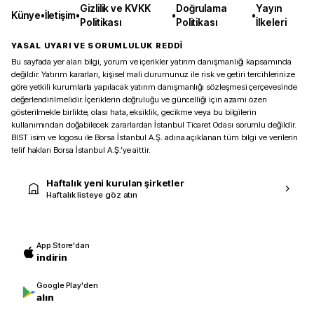
Gizlilik ve KVKK
Doğrulama
Yayın
Künye
•
İletişim
•
•
•
Politikası
Politikası
İlkeleri
YASAL UYARI VE SORUMLULUK REDDİ
Bu sayfada yer alan bilgi, yorum ve içerikler yatırım danışmanlığı kapsamında
değildir. Yatırım kararları, kişisel mali durumunuz ile risk ve getiri tercihlerinize
göre yetkili kurumlarla yapılacak yatırım danışmanlığı sözleşmesi çerçevesinde
değerlendirilmelidir. İçeriklerin doğruluğu ve güncelliği için azami özen
gösterilmekle birlikte, olası hata, eksiklik, gecikme veya bu bilgilerin
kullanımından doğabilecek zararlardan İstanbul Ticaret Odası sorumlu değildir.
BIST isim ve logosu ile Borsa İstanbul A.Ş. adına açıklanan tüm bilgi ve verilerin
telif hakları Borsa İstanbul A.Ş.’ye aittir.
Haftalık yeni kurulan şirketler
Haftalık listeye göz atın
App Store'dan
indirin
Google Play'den
alın