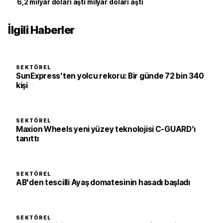
6,2 milyar doları aştı milyar doları aştı
İlgili Haberler
SEKTÖREL
SunExpress’ten yolcu rekoru: Bir günde 72 bin 340
kişi
SEKTÖREL
Maxion Wheels yeni yüzey teknolojisi C-GUARD’ı
tanıttı
SEKTÖREL
AB'den tescilli Ayaş domatesinin hasadı başladı
SEKTÖREL