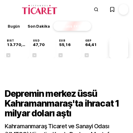
Bugün
Son Dakika
Finans
EKSTRA
BIST
USD
EUR
GBP
13.770,60
47,70
55,16
64,41
PİYASA
VERİLERİ
-0,20%
+0,17%
+0,27%
+0,38%
Sektörel
Depremin merkez üssü
Kahramanmaraş'ta ihracat 1
milyar doları aştı
Kahramanmaraş Ticaret ve Sanayi Odası