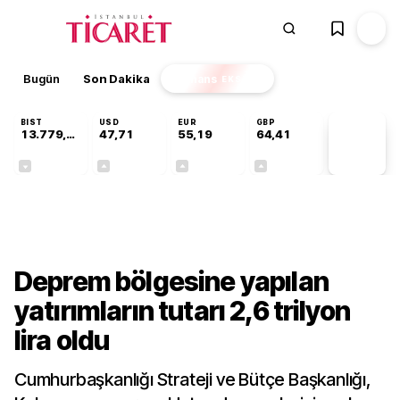
Bugün
Son Dakika
Finans
EKSTRA
BIST
USD
EUR
GBP
13.779,39
47,71
55,19
64,41
PİYASA
VERİLERİ
-0,14%
+0,18%
+0,32%
+0,38%
Gündem
Deprem bölgesine yapılan
yatırımların tutarı 2,6 trilyon
lira oldu
Cumhurbaşkanlığı Strateji ve Bütçe Başkanlığı,