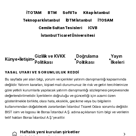
İTOTAM
BTM
SoftITo
Kitap İstanbul
Teknopark İstanbul
İDTM İstanbul
İTOSAM
Cemile Sultan Tesisleri
ICVB
İstanbul Ticaret Üniversitesi
Gizlilik ve KVKK
Doğrulama
Yayın
Künye
•
İletişim
•
•
•
Politikası
Politikası
İlkeleri
YASAL UYARI VE SORUMLULUK REDDİ
Bu sayfada yer alan bilgi, yorum ve içerikler yatırım danışmanlığı kapsamında
değildir. Yatırım kararları, kişisel mali durumunuz ile risk ve getiri tercihlerinize
göre yetkili kurumlarla yapılacak yatırım danışmanlığı sözleşmesi çerçevesinde
değerlendirilmelidir. İçeriklerin doğruluğu ve güncelliği için azami özen
gösterilmekle birlikte, olası hata, eksiklik, gecikme veya bu bilgilerin
kullanımından doğabilecek zararlardan İstanbul Ticaret Odası sorumlu değildir.
BIST isim ve logosu ile Borsa İstanbul A.Ş. adına açıklanan tüm bilgi ve verilerin
telif hakları Borsa İstanbul A.Ş.’ye aittir.
Haftalık yeni kurulan şirketler