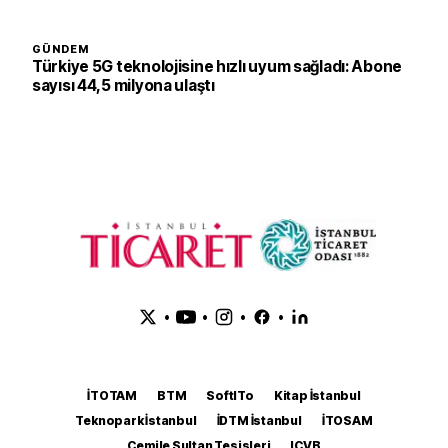
GÜNDEM
Türkiye 5G teknolojisine hızlı uyum sağladı: Abone
sayısı 44,5 milyona ulaştı
•
•
•
•
İTOTAM
BTM
SoftITo
Kitap İstanbul
Teknopark İstanbul
İDTM İstanbul
İTOSAM
Cemile Sultan Tesisleri
ICVB