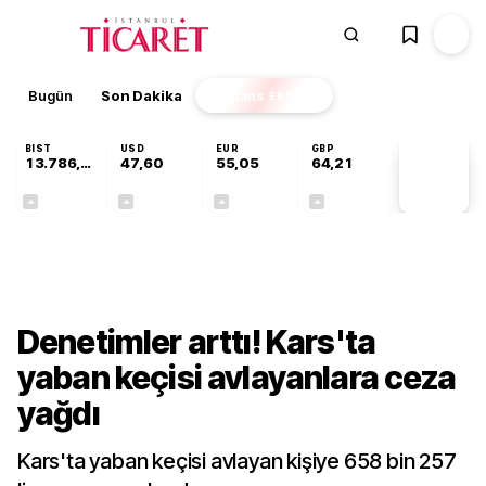
Bugün
Son Dakika
Finans
EKSTRA
BIST
USD
EUR
GBP
13.786,74
47,60
55,05
64,21
PİYASA
VERİLERİ
+0,61%
+0,06%
+0,07%
+0,18%
Gündem
Denetimler arttı! Kars'ta
yaban keçisi avlayanlara ceza
yağdı
Kars'ta yaban keçisi avlayan kişiye 658 bin 257