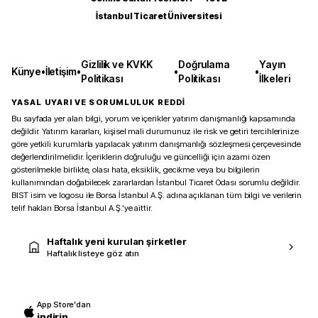
İstanbul Ticaret Üniversitesi
Gizlilik ve KVKK
Doğrulama
Yayın
Künye
•
İletişim
•
•
•
Politikası
Politikası
İlkeleri
YASAL UYARI VE SORUMLULUK REDDİ
Bu sayfada yer alan bilgi, yorum ve içerikler yatırım danışmanlığı kapsamında
değildir. Yatırım kararları, kişisel mali durumunuz ile risk ve getiri tercihlerinize
göre yetkili kurumlarla yapılacak yatırım danışmanlığı sözleşmesi çerçevesinde
değerlendirilmelidir. İçeriklerin doğruluğu ve güncelliği için azami özen
gösterilmekle birlikte, olası hata, eksiklik, gecikme veya bu bilgilerin
kullanımından doğabilecek zararlardan İstanbul Ticaret Odası sorumlu değildir.
BIST isim ve logosu ile Borsa İstanbul A.Ş. adına açıklanan tüm bilgi ve verilerin
telif hakları Borsa İstanbul A.Ş.’ye aittir.
Haftalık yeni kurulan şirketler
Haftalık listeye göz atın
App Store'dan
indirin