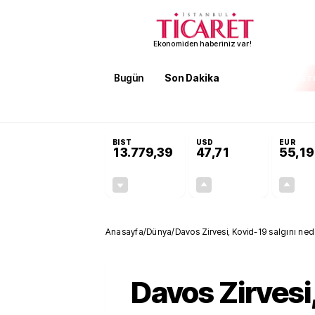
Ekonomiden haberiniz var!
Bugün
Son Dakika
Finans
EKST
SON DAKİKA
Öğrenci affı ve ek sınav hakkı 
BIST
USD
EUR
13.779,39
47,71
55,19
-0,14%
+0,18%
-19,42
0,09
Anasayfa
/
Dünya
/
Davos Zirvesi, Kovid-19 salgını ne
Davos Zirvesi