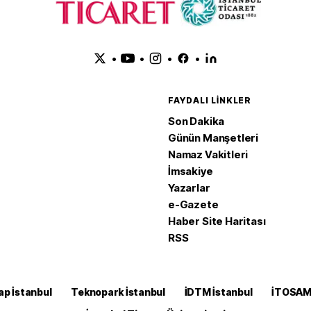
•
•
•
•
FAYDALI LINKLER
Son Dakika
Günün Manşetleri
Namaz Vakitleri
İmsakiye
Yazarlar
e-Gazete
Haber Site Haritası
RSS
ap İstanbul
Teknopark İstanbul
İDTM İstanbul
İTOSA