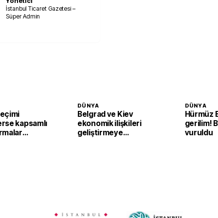
Yönetici
İstanbul Ticaret Gazetesi –
Süper Admin
DÜNYA
DÜNYA
eçimi
Belgrad ve Kiev
Hürmüz B
rse kapsamlı
ekonomik ilişkileri
gerilim! 
rmalar
geliştirmeye
vuruldu
yor
hazırlanıyor