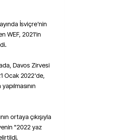
n WEF, 2021'in
di.
mada, Davos Zirvesi
21 Ocak 2022'de,
 yapılmasının
ın ortaya çıkışıyla
rvenin "2022 yaz
irtildi.