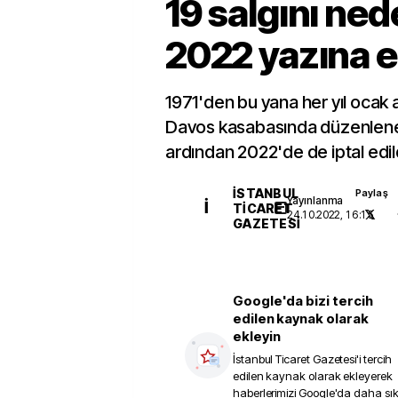
19 salgını ned
2022 yazına e
1971'den bu yana her yıl ocak a
Davos kasabasında düzenlene
ardından 2022'de de iptal edil
İSTANBUL
Paylaş
Yayınlanma
İ
TICARET
24.10.2022, 16:15
GAZETESI
Google'da bizi tercih
edilen kaynak olarak
ekleyin
İstanbul Ticaret Gazetesi
'i tercih
edilen kaynak olarak ekleyerek
haberlerimizi Google'da daha sı