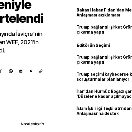
eniyle
Bakan Hakan Fidan'dan Me
rtelendi
Anlaşması açıklaması
Trump bağlantılı şirket Grö
çıkarma yaptı
yında İsviçre'nin
n WEF, 2021'in
Editörün Seçimi
di.
Trump bağlantılı şirket Grö
çıkarma yaptı
N
Trump seçimi kaybederse 
soruşturmalar planlanıyor
İran'dan Hürmüz Boğazı şart
'Düzelene kadar açılmayac
İslam İşbirliği Teşkilatı'nd
Kaynak ekle
Anlaşması’na destek
Nasıl çalışır?
›
k