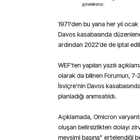
görebilirsiniz.
1971'den bu yana her yıl ocak ayında İsviçre'nin
Davos kasabasında düzenlene
ardından 2022'de de iptal edil
WEF'ten yapılan yazılı açıkla
olarak da bilinen Forumun, 7-
İsviçre'nin Davos kasabasında
planladığı anımsatıldı.
Açıklamada, Omicron varyantın
oluşan belirsizlikten dolayı zi
mevsimi başına" ertelendiği bel