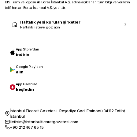
BIST isim ve logosu ile Borsa İstanbul A.Ş. adına açıklanan tüm bilgi ve verilerin
telif hakları Borsa İstanbul A.Ş.’ye aittir.
Haftalık yeni kurulan şirketler
Haftalık listeye göz atın
App Store'dan
indirin
Google Play'den
alın
App Galeri ile
keşfedin
İstanbul Ticaret Gazetesi · Reşadiye Cad. Eminönü 34112 Fatih/
İstanbul
iletisim@istanbulticaretgazetesi.com
+90 212 467 65 15