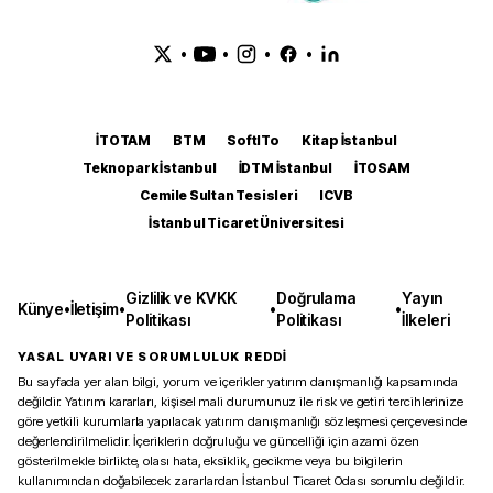
•
•
•
•
İTOTAM
BTM
SoftITo
Kitap İstanbul
Teknopark İstanbul
İDTM İstanbul
İTOSAM
Cemile Sultan Tesisleri
ICVB
İstanbul Ticaret Üniversitesi
Gizlilik ve KVKK
Doğrulama
Yayın
Künye
•
İletişim
•
•
•
Politikası
Politikası
İlkeleri
YASAL UYARI VE SORUMLULUK REDDİ
Bu sayfada yer alan bilgi, yorum ve içerikler yatırım danışmanlığı kapsamında
değildir. Yatırım kararları, kişisel mali durumunuz ile risk ve getiri tercihlerinize
göre yetkili kurumlarla yapılacak yatırım danışmanlığı sözleşmesi çerçevesinde
değerlendirilmelidir. İçeriklerin doğruluğu ve güncelliği için azami özen
gösterilmekle birlikte, olası hata, eksiklik, gecikme veya bu bilgilerin
kullanımından doğabilecek zararlardan İstanbul Ticaret Odası sorumlu değildir.