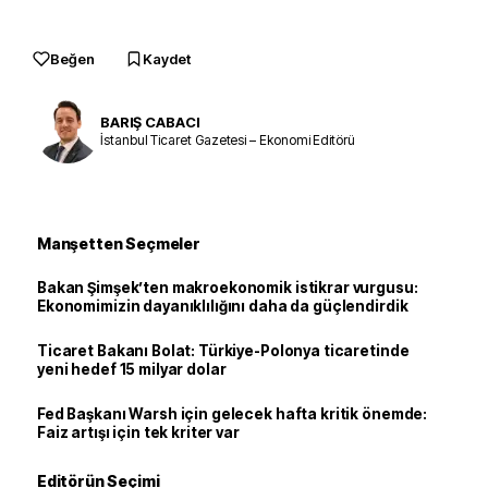
Beğen
Kaydet
BARIŞ CABACI
İstanbul Ticaret Gazetesi – Ekonomi Editörü
Manşetten Seçmeler
Bakan Şimşek’ten makroekonomik istikrar vurgusu:
Ekonomimizin dayanıklılığını daha da güçlendirdik
Ticaret Bakanı Bolat: Türkiye-Polonya ticaretinde
yeni hedef 15 milyar dolar
Fed Başkanı Warsh için gelecek hafta kritik önemde:
Faiz artışı için tek kriter var
Editörün Seçimi