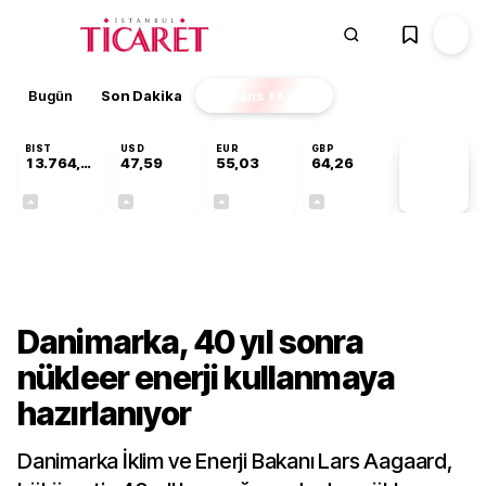
Bugün
Son Dakika
Finans
EKSTRA
BIST
USD
EUR
GBP
13.764,88
47,59
55,03
64,26
PİYASA
VERİLERİ
+0,45%
+0,06%
+0,04%
+0,25%
Dünya
Danimarka, 40 yıl sonra
nükleer enerji kullanmaya
hazırlanıyor
Danimarka İklim ve Enerji Bakanı Lars Aagaard,