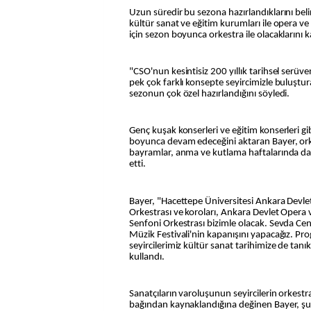
Uzun süredir bu sezona hazırlandıklarını bel
kültür sanat ve eğitim kurumları ile opera ve
için sezon boyunca orkestra ile olacaklarını k
"CSO'nun kesintisiz 200 yıllık tarihsel serüv
pek çok farklı konsepte seyircimizle buluştur
sezonun çok özel hazırlandığını söyledi.
Genç kuşak konserleri ve eğitim konserleri gi
boyunca devam edeceğini aktaran Bayer, orke
bayramlar, anma ve kutlama haftalarında da s
etti.
Bayer, "Hacettepe Üniversitesi Ankara Devle
Orkestrası ve koroları, Ankara Devlet Opera v
Senfoni Orkestrası bizimle olacak. Sevda C
Müzik Festivali'nin kapanışını yapacağız. Pro
seyircilerimiz kültür sanat tarihimize de tanık
kullandı.
Sanatçıların varoluşunun seyircilerin orkest
bağından kaynaklandığına değinen Bayer, şun