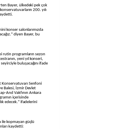
irten Bayer, ülkedeki pek çok
 konservatuvarların 200. yılı
aydetti.
enini konser salonlarımızda
acağız." diyen Bayer, bu
bi rutin programların sezon
stranın, yeni yıl konseri,
eyirciyle buluşacağını ifade
t Konservatuvarı Senfoni
e Balesi, İzmir Devlet
enap-And Vakfının Ankara
gramın içerisinde
lık edecek." ifadelerini
ra ile kopmayan güçlü
ları kaydetti: