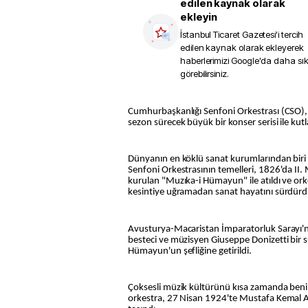
edilen kaynak olarak
ekleyin
İstanbul Ticaret Gazetesi
'i tercih
edilen kaynak olarak ekleyerek
haberlerimizi Google'da daha sı
görebilirsiniz.
Cumhurbaşkanlığı Senfoni Orkestrası (CSO), kuruluşunun 200. yılını tüm
sezon sürecek büyük bir konser serisi ile kut
Dünyanın en köklü sanat kurumlarından biri
Senfoni Orkestrasının temelleri, 1826'da 
kurulan "Muzıka-i Hümayun" ile atıldı ve orke
kesintiye uğramadan sanat hayatını sürdürd
Avusturya-Macaristan İmparatorluk Sarayı'n
besteci ve müzisyen Giuseppe Donizetti bir 
Hümayun'un şefliğine getirildi.
Çoksesli müzik kültürünü kısa zamanda ben
orkestra, 27 Nisan 1924'te Mustafa Kemal A