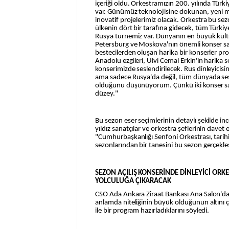
içeriği oldu. Orkestramızın 200. yılında Türk
var. Günümüz teknolojisine dokunan, yeni m
inovatif projelerimiz olacak. Orkestra bu sezo
ülkenin dört bir tarafına gidecek, tüm Türkiye
Rusya turnemiz var. Dünyanın en büyük kült
Petersburg ve Moskova'nın önemli konser sa
bestecilerden oluşan harika bir konserler pro
Anadolu ezgileri, Ulvi Cemal Erkin'in harika s
konserimizde seslendirilecek. Rus dinleyicisi
ama sadece Rusya'da değil, tüm dünyada ses
olduğunu düşünüyorum. Çünkü iki konser sal
düzey."
Bu sezon eser seçimlerinin detaylı şekilde in
yıldız sanatçılar ve orkestra şeflerinin davet 
"Cumhurbaşkanlığı Senfoni Orkestrası, tarih
sezonlarından bir tanesini bu sezon gerçekleş
SEZON AÇILIŞ KONSERİNDE DİNLEYİCİ ORK
YOLCULUĞA ÇIKARACAK
CSO Ada Ankara Ziraat Bankası Ana Salon'da
anlamda niteliğinin büyük olduğunun altını çi
ile bir program hazırladıklarını söyledi.