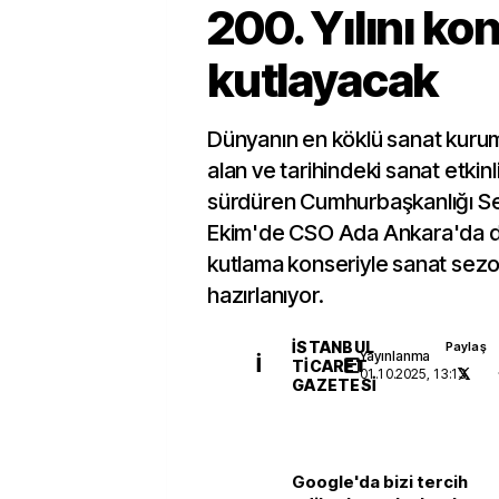
200. Yılını ko
kutlayacak
Dünyanın en köklü sanat kurum
alan ve tarihindeki sanat etkinli
sürdüren Cumhurbaşkanlığı Se
Ekim'de CSO Ada Ankara'da 
kutlama konseriyle sanat se
hazırlanıyor.
İSTANBUL
Paylaş
Yayınlanma
İ
TICARET
01.10.2025, 13:13
GAZETESI
Google'da bizi tercih