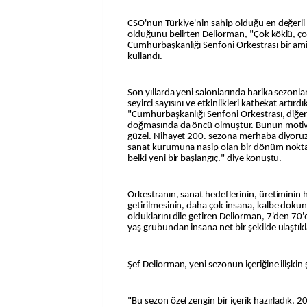
CSO'nun Türkiye'nin sahip olduğu en değerli 
olduğunu belirten Deliorman, "Çok köklü, çok
Cumhurbaşkanlığı Senfoni Orkestrası bir amir
kullandı.
Son yıllarda yeni salonlarında harika sezonlar
seyirci sayısını ve etkinlikleri katbekat artır
"Cumhurbaşkanlığı Senfoni Orkestrası, diğer
doğmasında da öncü olmuştur. Bunun motiv
güzel. Nihayet 200. sezona merhaba diyoruz
sanat kurumuna nasip olan bir dönüm noktası
belki yeni bir başlangıç." diye konuştu.
Orkestranın, sanat hedeflerinin, üretiminin h
getirilmesinin, daha çok insana, kalbe dok
olduklarını dile getiren Deliorman, 7'den 70'
yaş grubundan insana net bir şekilde ulaştıkl
Şef Deliorman, yeni sezonun içeriğine ilişkin şu
"Bu sezon özel zengin bir içerik hazırladık. 20