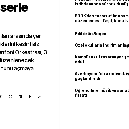
nserle
istihdamında sürpriz düşüş
BDDK’dan tasarruf finans
düzenlemesi: Taşıt, konut v
limitler değişti
Editörün Seçimi
ları arasında yer
klerini kesintisiz
Özel okullarla indirim anla
nfoni Orkestrası, 3
KampüsAktif tasarım yarış
düzenlenecek
ödül
zonunu açmaya
Azerbaycan'da akademik işb
güçlendirildi
Öğrencilere müzik ve sanat
fırsatı
N