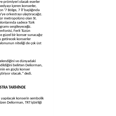
iye prömiyeri olacak eserler
edyayı içeren konserler,
n '7 Bölge, 7 İl' başlığında
'ye orkestrayı ulaştıracağız.
ür metropolünü olan St.
lonlarında sadece Türk
gramı sergileyeceğiz.
enfonisi, Ferit Tüzün
ne güzel bir konser sunacağız
 getirecek konserler
onunun niteliği de çok üst
celendiğini ve dünyadaki
edildiğini belirten Deliorman,
inin en güçlü konser
tiriyor olacak." dedi.
ESTRA TARİHİNDE
 yapılacak konserin sembolik
zen Deliorman, TRT işbirliği