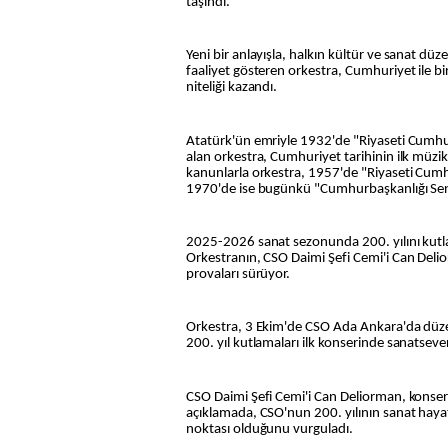
taşındı.
Yeni bir anlayışla, halkın kültür ve sanat dü
faaliyet gösteren orkestra, Cumhuriyet ile b
niteliği kazandı.
Atatürk'ün emriyle 1932'de "Riyaseti Cumhur
alan orkestra, Cumhuriyet tarihinin ilk müzi
kanunlarla orkestra, 1957'de "Riyaseti Cumh
1970'de ise bugünkü "Cumhurbaşkanlığı Senfo
2025-2026 sanat sezonunda 200. yılını kut
Orkestranın, CSO Daimi Şefi Cemi'i Can Del
provaları sürüyor.
Orkestra, 3 Ekim'de CSO Ada Ankara'da düzen
200. yıl kutlamaları ilk konserinde sanatseve
CSO Daimi Şefi Cemi'i Can Deliorman, konser
açıklamada, CSO'nun 200. yılının sanat haya
noktası olduğunu vurguladı.