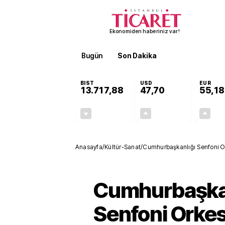
Ekonomiden haberiniz var!
Bugün
Son Dakika
Finans
EKST
BIST
USD
EUR
13.717,88
47,70
55,18
-0,59%
+0,17%
-80,94
0,08
Anasayfa
/
Kültür-Sanat
/
Cumhurbaşkanlığı Senfoni Ork
Cumhurbaşka
Senfoni Orkes