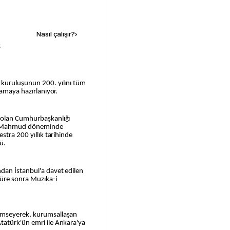
Kaynak ekle
Nasıl çalışır?
›
k
lamaya hazırlanıyor.
 olan Cumhurbaşkanlığı
II. Mahmud döneminde
stra 200 yıllık tarihinde
ü.
dan İstanbul'a davet edilen
süre sonra Muzıka-i
imseyerek, kurumsallaşan
tatürk'ün emri ile Ankara'ya