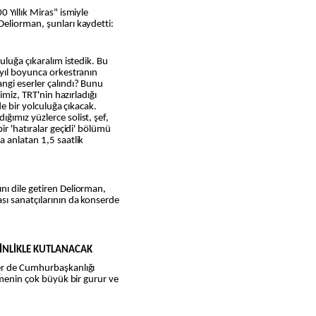
 Yıllık Miras" ismiyle
eliorman, şunları kaydetti:
uluğa çıkaralım istedik. Bu
 yıl boyunca orkestranın
ngi eserler çalındı? Bunu
imiz, TRT'nin hazırladığı
de bir yolculuğa çıkacak.
ımız yüzlerce solist, şef,
ir 'hatıralar geçidi' bölümü
 anlatan 1,5 saatlik
ı dile getiren Deliorman,
sı sanatçılarının da konserde
KİNLİKLE KUTLANACAK
er de Cumhurbaşkanlığı
tmenin çok büyük bir gurur ve