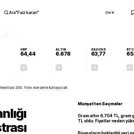
Ara
"
Faiz kararı
"
Ctrl K
RA
GBP
ALTIN
XAGUSD
BTC
64,44
6.678
63,77
65
+0,31%
+0,41%
+2,86%
+3,69%
0,17
0,26
185,75
2,27
estrası 200. Yılını konserle kutlayacak
Manşetten Seçmeler
nlığı
Gram altın 6.704 TL, gram
TL oldu: Fiyatlar neden yük
trası
Piyasaların beklediği veri g