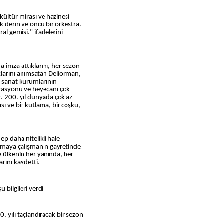
kültür mirası ve hazinesi
 derin ve öncü bir orkestra.
al gemisi." ifadelerini
a imza attıklarını, her sezon
dıklarını anımsatan Deliorman,
 sanat kurumlarının
asyonu ve heyecanı çok
. 200. yıl dünyada çok az
 ve bir kutlama, bir coşku,
ep daha nitelikli hale
unmaya çalışmanın gayretinde
e ülkenin her yanında, her
arını kaydetti.
 bilgileri verdi:
0. yılı taçlandıracak bir sezon