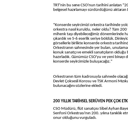
TRT'nin bu sene CSO'nun tarihini anlatan "200
belgesel hazırlamayı sürdürdüğünü aktaran D
"Konserde seyircimizi orkestra tarihinde yolc
orkestra nasıl kuruldu, neler oldu? Tüm 200
mihenk taşı diyebileceğimiz dönemlerinde ha
çıkardık ve 5-6 eserlik seriye böldük. Dinleyic
görsellerle birlikte konserde orkestra tarihin
Orkestranın sahnesinde yer bulan, unutamadığ
konuk sanatçı ve emekli sanatçıların olduğu b
hazırladık. Günümüz CSO'yu ve yeni binayı da
konserde seyircimizle buluşacağız."
Orkestranın tüm kadrosuyla sahnede olacağın
Devlet Çoksesli Korosu ve TSK Armoni Mızıka
bulunacağını sözlerine ekledi.
200 YILLIK TARİHSEL SERÜVEN PEK ÇOK ET
CSO Müdürü, flüt sanatçısı Sibel Ayhan Bay
Senfoni Orkestrası'nın 200. yılına tanıklık e
onur olduğunu vurguladı.