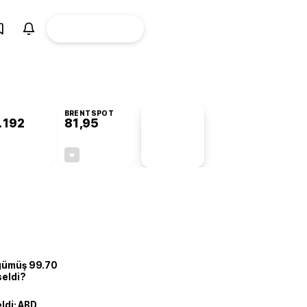
ÜYE
CANLI BORSA
Girişi
BRENTSPOT
.192
81,95
PİYASA
VERİLERİ
+1,18%
-1,00%
+0,00
-0,83
 gümüş 99.70
seldi?
eldi: ABD