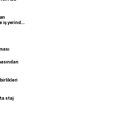
man
e iş yerinde
şması
masından
irlikleri
ta staj