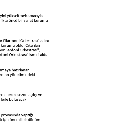
zeyini yükseltmek amacıyla
irlikte öncü bir sanat kurumu
 Filarmoni Orkestrası" adını
k kurumu oldu. Çıkarılan
ur Senfoni Orkestrası",
ni Orkestrası" ismini aldı.
lamaya hazırlanan
iorman yönetimindeki
lenecek sezon açılışı ve
rlerle buluşacak.
 provasında yaptığı
tı için önemli bir dönüm