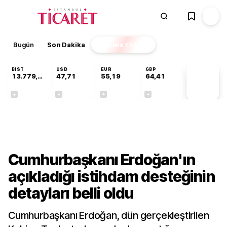
Bugün
Son Dakika
Finans
EKSTRA
BIST
USD
EUR
GBP
13.779,39
47,71
55,19
64,41
PİYASA
VERİLERİ
-0,14%
+0,18%
+0,32%
+0,38%
Gündem
Cumhurbaşkanı Erdoğan'ın
açıkladığı istihdam desteğinin
detayları belli oldu
Cumhurbaşkanı Erdoğan, dün gerçekleştirilen