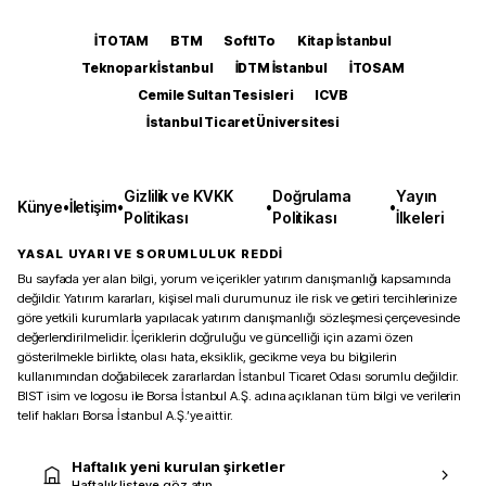
İTOTAM
BTM
SoftITo
Kitap İstanbul
Teknopark İstanbul
İDTM İstanbul
İTOSAM
Cemile Sultan Tesisleri
ICVB
İstanbul Ticaret Üniversitesi
Gizlilik ve KVKK
Doğrulama
Yayın
Künye
•
İletişim
•
•
•
Politikası
Politikası
İlkeleri
YASAL UYARI VE SORUMLULUK REDDİ
Bu sayfada yer alan bilgi, yorum ve içerikler yatırım danışmanlığı kapsamında
değildir. Yatırım kararları, kişisel mali durumunuz ile risk ve getiri tercihlerinize
göre yetkili kurumlarla yapılacak yatırım danışmanlığı sözleşmesi çerçevesinde
değerlendirilmelidir. İçeriklerin doğruluğu ve güncelliği için azami özen
gösterilmekle birlikte, olası hata, eksiklik, gecikme veya bu bilgilerin
kullanımından doğabilecek zararlardan İstanbul Ticaret Odası sorumlu değildir.
BIST isim ve logosu ile Borsa İstanbul A.Ş. adına açıklanan tüm bilgi ve verilerin
telif hakları Borsa İstanbul A.Ş.’ye aittir.
Haftalık yeni kurulan şirketler
Haftalık listeye göz atın