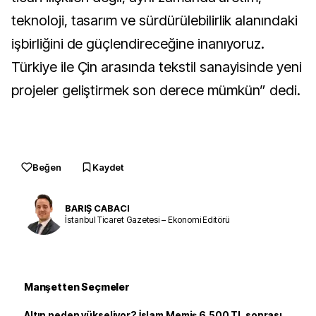
teknoloji, tasarım ve sürdürülebilirlik alanındaki
işbirliğini de güçlendireceğine inanıyoruz.
Türkiye ile Çin arasında tekstil sanayisinde yeni
projeler geliştirmek son derece mümkün” dedi.
Beğen
Kaydet
BARIŞ CABACI
İstanbul Ticaret Gazetesi – Ekonomi Editörü
Manşetten Seçmeler
Altın neden yükseliyor? İslam Memiş 6.500 TL sonrası