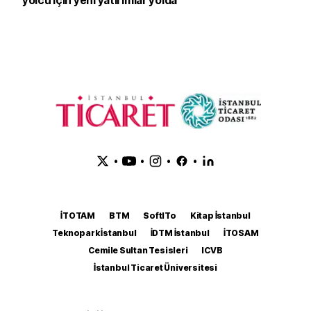
yolcu için yeni yatırımlar yolda
•
•
•
•
İTOTAM
BTM
SoftITo
Kitap İstanbul
Teknopark İstanbul
İDTM İstanbul
İTOSAM
Cemile Sultan Tesisleri
ICVB
İstanbul Ticaret Üniversitesi