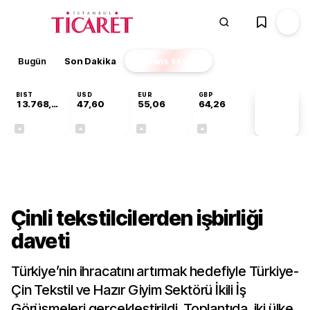
Bugün
Son Dakika
Finans
EKSTRA
BIST
USD
EUR
GBP
13.768,18
47,60
55,06
64,26
PİYASA
VERİLERİ
+0,47%
+0,06%
+0,10%
+0,25%
Sektörel
Çinli tekstilcilerden işbirliği
daveti
Türkiye’nin ihracatını artırmak hedefiyle Türkiye-
Çin Tekstil ve Hazır Giyim Sektörü İkili İş
Görüşmeleri gerçekleştirildi. Toplantıda, iki ülke