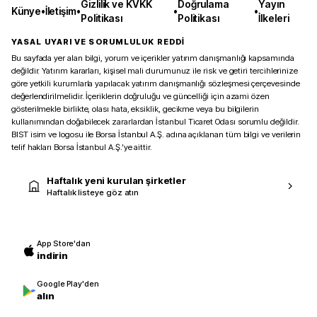
Gizlilik ve KVKK
Doğrulama
Yayın
Künye
•
İletişim
•
•
•
Politikası
Politikası
İlkeleri
YASAL UYARI VE SORUMLULUK REDDİ
Bu sayfada yer alan bilgi, yorum ve içerikler yatırım danışmanlığı kapsamında
değildir. Yatırım kararları, kişisel mali durumunuz ile risk ve getiri tercihlerinize
göre yetkili kurumlarla yapılacak yatırım danışmanlığı sözleşmesi çerçevesinde
değerlendirilmelidir. İçeriklerin doğruluğu ve güncelliği için azami özen
gösterilmekle birlikte, olası hata, eksiklik, gecikme veya bu bilgilerin
kullanımından doğabilecek zararlardan İstanbul Ticaret Odası sorumlu değildir.
BIST isim ve logosu ile Borsa İstanbul A.Ş. adına açıklanan tüm bilgi ve verilerin
telif hakları Borsa İstanbul A.Ş.’ye aittir.
Haftalık yeni kurulan şirketler
Haftalık listeye göz atın
App Store'dan
indirin
Google Play'den
alın