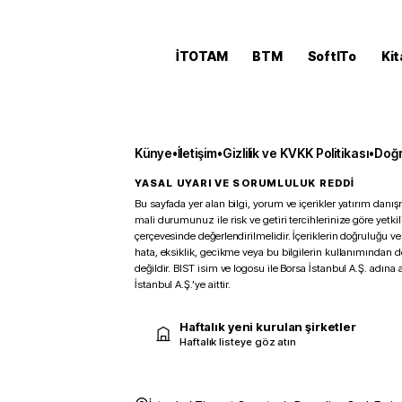
İTOTAM
BTM
SoftITo
Kit
Künye
•
İletişim
•
Gizlilik ve KVKK Politikası
•
Doğr
YASAL UYARI VE SORUMLULUK REDDİ
Bu sayfada yer alan bilgi, yorum ve içerikler yatırım danışm
mali durumunuz ile risk ve getiri tercihlerinize göre yetk
çerçevesinde değerlendirilmelidir. İçeriklerin doğruluğu ve
hata, eksiklik, gecikme veya bu bilgilerin kullanımından 
değildir. BIST isim ve logosu ile Borsa İstanbul A.Ş. adına a
İstanbul A.Ş.’ye aittir.
Haftalık yeni kurulan şirketler
Haftalık listeye göz atın