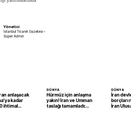
dışı yatırımlarında
Yönetici
İstanbul Ticaret Gazetesi –
Süper Admin
DÜNYA
DÜNYA
İran anlaşacak
Hürmüz için anlaşma
İran devl
a’ya kadar
yakın! İran ve Umman
borçları 
 ihtimal
taslağı tamamladı:
İran Ulus
Nihai onay bekleniyor
Şirketi'n
dondurd