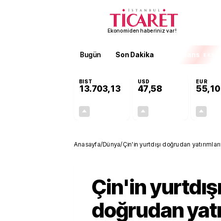
Ekonomiden haberiniz var!
Bugün
Son Dakika
Finans
EKST
BIST
USD
EUR
13.703,13
47,58
55,10
+0,11%
+0,02%
15,20
0,01
Anasayfa
/
Dünya
/
Çin'in yurtdışı doğrudan yatırımları
Çin'in yurtdış
doğrudan yatı