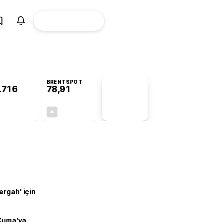
ÜYE
CANLI BORSA
Girişi
BRENTSPOT
.716
78,91
PİYASA
VERİLERİ
+0,71%
+0,61%
+0,00
0,48
ergah' için
 Cuma’ya