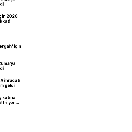
di
için 2026
ikkat!
ergah' için
 Cuma’ya
di
HA ihracatı
ım geldi
ç katına
 trilyon