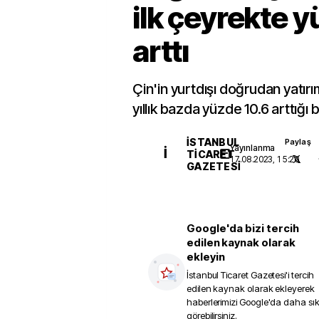
ilk çeyrekte y
arttı
Çin'in yurtdışı doğrudan yatırım
yıllık bazda yüzde 10.6 arttığı bil
İSTANBUL
Paylaş
Yayınlanma
İ
TICARET
17.08.2023, 15:20
GAZETESI
Google'da bizi tercih
edilen kaynak olarak
ekleyin
İstanbul Ticaret Gazetesi
'i tercih
edilen kaynak olarak ekleyerek
haberlerimizi Google'da daha sı
görebilirsiniz.