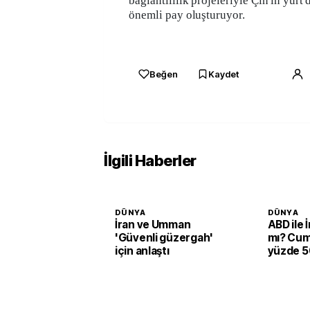
bağlantılılık projeleriyle Çin'in yurt 
önemli pay oluşturuyor.
Beğen
Kaydet
İlgili Haberler
DÜNYA
DÜNYA
İran ve Umman
ABD ile 
'Güvenli güzergah'
mı? Cum
için anlaştı
yüzde 50
verildi