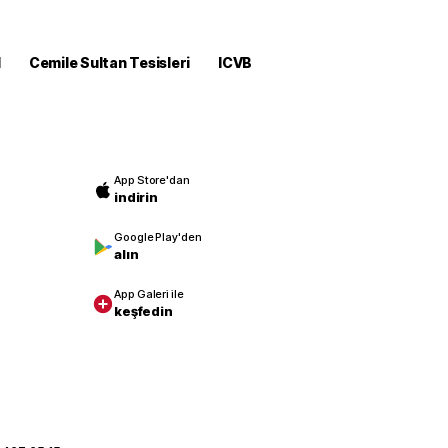
M
Cemile Sultan Tesisleri
ICVB
App Store'dan
indirin
Google Play'den
alın
App Galeri ile
keşfedin