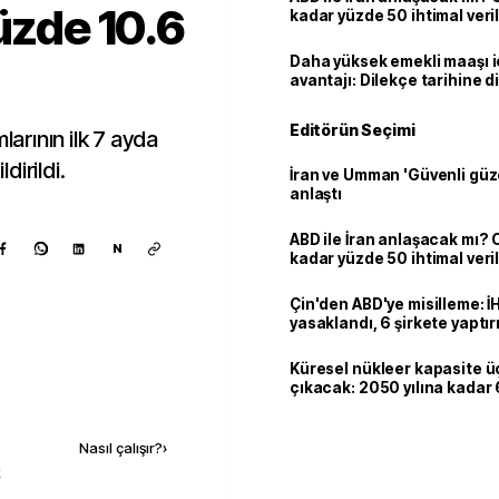
üzde 10.6
kadar yüzde 50 ihtimal veril
Daha yüksek emekli maaşı 
avantajı: Dilekçe tarihine d
Editörün Seçimi
larının ilk 7 ayda
dirildi.
İran ve Umman 'Güvenli güz
anlaştı
ABD ile İran anlaşacak mı?
N
kadar yüzde 50 ihtimal veril
Çin'den ABD'ye misilleme: İ
yasaklandı, 6 şirkete yaptır
Küresel nükleer kapasite ü
çıkacak: 2050 yılına kadar 6
Kaynak ekle
dolarlık yatırım planı
Nasıl çalışır?
›
k