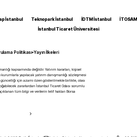
ap İstanbul
Teknopark İstanbul
İDTM İstanbul
İTOSA
İstanbul Ticaret Üniversitesi
ulama Politikası
•
Yayın İlkeleri
anlığı kapsamında değildir. Yatırım kararları, kişisel
ili kurumlarla yapılacak yatırım danışmanlığı sözleşmesi
 güncelliği için azami özen gösterilmekle birlikte, olası
doğabilecek zararlardan İstanbul Ticaret Odası sorumlu
çıklanan tüm bilgi ve verilerin telif hakları Borsa