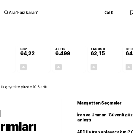
Ara
"
Faiz kararı
"
Ctrl K
RA
GBP
ALTIN
XAGUSD
BTC
64,22
6.499
62,15
64
+0,16%
+0,19%
+0,04%
+0,18%
0,09
0,12
2,78
0,11
 ilk çeyrekte yüzde 10.6 arttı
Manşetten Seçmeler
ı
İran ve Umman 'Güvenli güz
anlaştı
rımları
ABD ile İran anlaşacak mı?