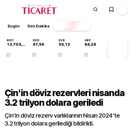
Bugün
Son Dakika
Finans
EKSTRA
BIST
USD
EUR
GBP
13.703,13
47,59
55,12
64,24
PİYASA
VERİLERİ
+0,11%
+0,04%
+0,19%
+0,22%
Dünya
Çin'in döviz rezervleri nisanda
3.2 trilyon dolara geriledi
Çin'in döviz rezerv varlıklarının Nisan 2024'te
3.2 trilyon dolara gerilediği bildirildi.