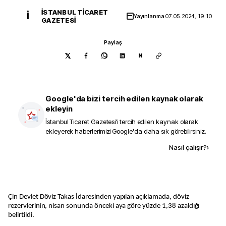
İSTANBUL TICARET
İ
Yayınlanma
07.05.2024, 19:10
GAZETESI
Paylaş
N
Google'da bizi tercih edilen kaynak olarak
ekleyin
İstanbul Ticaret Gazetesi
'i tercih edilen kaynak olarak
ekleyerek haberlerimizi Google'da daha sık görebilirsiniz.
Kaynak ekle
Nasıl çalışır?
›
Çin Devlet Döviz Takas İdaresinden yapılan açıklamada, döviz
rezervlerinin, nisan sonunda önceki aya göre yüzde 1,38 azaldığı
belirtildi.