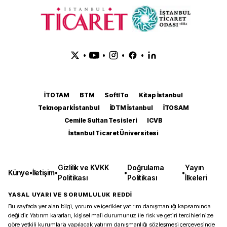
•
•
•
•
İTOTAM
BTM
SoftITo
Kitap İstanbul
Teknopark İstanbul
İDTM İstanbul
İTOSAM
Cemile Sultan Tesisleri
ICVB
İstanbul Ticaret Üniversitesi
Gizlilik ve KVKK
Doğrulama
Yayın
Künye
•
İletişim
•
•
•
Politikası
Politikası
İlkeleri
YASAL UYARI VE SORUMLULUK REDDİ
Bu sayfada yer alan bilgi, yorum ve içerikler yatırım danışmanlığı kapsamında
değildir. Yatırım kararları, kişisel mali durumunuz ile risk ve getiri tercihlerinize
göre yetkili kurumlarla yapılacak yatırım danışmanlığı sözleşmesi çerçevesinde