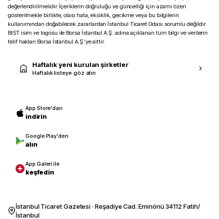
değerlendirilmelidir. İçeriklerin doğruluğu ve güncelliği için azami özen
gösterilmekle birlikte, olası hata, eksiklik, gecikme veya bu bilgilerin
kullanımından doğabilecek zararlardan İstanbul Ticaret Odası sorumlu değildir.
BIST isim ve logosu ile Borsa İstanbul A.Ş. adına açıklanan tüm bilgi ve verilerin
telif hakları Borsa İstanbul A.Ş.’ye aittir.
Haftalık yeni kurulan şirketler
Haftalık listeye göz atın
App Store'dan
indirin
Google Play'den
alın
App Galeri ile
keşfedin
İstanbul Ticaret Gazetesi · Reşadiye Cad. Eminönü 34112 Fatih/
İstanbul