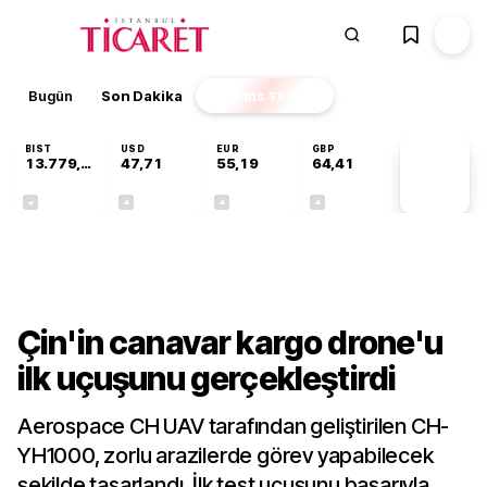
Bugün
Son Dakika
Finans
EKSTRA
BIST
USD
EUR
GBP
13.779,39
47,71
55,19
64,41
PİYASA
VERİLERİ
-0,14%
+0,18%
+0,32%
+0,38%
Teknoloji
Çin'in canavar kargo drone'u
ilk uçuşunu gerçekleştirdi
Aerospace CH UAV tarafından geliştirilen CH-
YH1000, zorlu arazilerde görev yapabilecek
şekilde tasarlandı. İlk test uçuşunu başarıyla