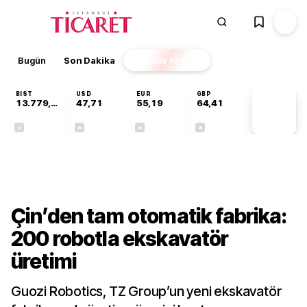
Bugün
Son Dakika
Finans
EKSTRA
BIST
USD
EUR
GBP
13.779,39
47,71
55,19
64,41
PİYASA
VERİLERİ
-0,14%
+0,18%
+0,32%
+0,38%
Teknoloji
Çin’den tam otomatik fabrika:
200 robotla ekskavatör
üretimi
Guozi Robotics, TZ Group’un yeni ekskavatör