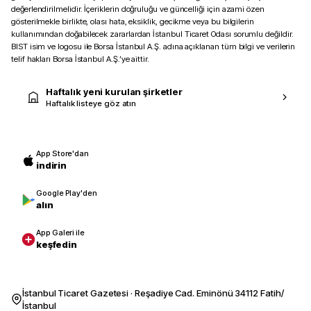
değerlendirilmelidir. İçeriklerin doğruluğu ve güncelliği için azami özen
gösterilmekle birlikte, olası hata, eksiklik, gecikme veya bu bilgilerin
kullanımından doğabilecek zararlardan İstanbul Ticaret Odası sorumlu değildir.
BIST isim ve logosu ile Borsa İstanbul A.Ş. adına açıklanan tüm bilgi ve verilerin
telif hakları Borsa İstanbul A.Ş.’ye aittir.
Haftalık yeni kurulan şirketler
Haftalık listeye göz atın
App Store'dan
indirin
Google Play'den
alın
App Galeri ile
keşfedin
İstanbul Ticaret Gazetesi · Reşadiye Cad. Eminönü 34112 Fatih/
İstanbul