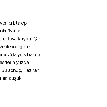
k
inin fiyatlar
ha ortaya koydu. Çin
verilerine göre,
mmuz’da yıllık bazda
istlerin yüzde
ı. Bu sonuç, Haziran
ın en düşük