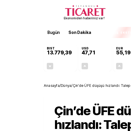
Ekonomiden haberiniz var!
Bugün
Son Dakika
Finans
EKST
BIST
USD
EUR
13.779,39
47,71
55,19
-0,14%
+0,18%
-19,42
0,09
Anasayfa
/
Dünya
/
Çin’de ÜFE düşüşü hızlandı: Talep za
Çin’de ÜFE d
hızlandı: Talep