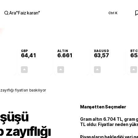
Ara
"
Faiz kararı
"
Ctrl K
RA
GBP
ALTIN
XAGUSD
BTC
64,41
6.661
63,57
65
+0,32%
+0,38%
+2,59%
+3,37%
0,18
0,24
167,96
2,07
yıflığı fiyatları baskılıyor
Manşetten Seçmeler
üşüşü
Gram altın 6.704 TL, gram
TL oldu: Fiyatlar neden yük
 zayıflığı
Piyasaların beklediği veri g