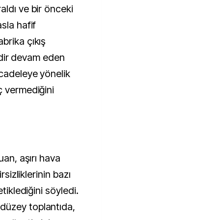
aldı ve bir önceki
sla hafif
brika çıkış
üredir devam eden
ücadeleye yönelik
ç vermediğini
uan, aşırı hava
rsizliklerinin bazı
tiklediğini söyledi.
düzey toplantıda,