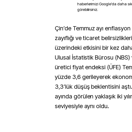
haberlerimizi Google'da daha sı
görebilirsiniz.
Çin’de Temmuz ayı enflasyon verileri, talep
zayıflığı ve ticaret belirsizlikler
üzerindeki etkisini bir kez da
Ulusal İstatistik Bürosu (NBS) 
üretici fiyat endeksi (ÜFE) Te
yüzde 3,6 gerileyerek ekonom
3,3’lük düşüş beklentisini aşt
ayında görülen yaklaşık iki yıl
seviyesiyle aynı oldu.