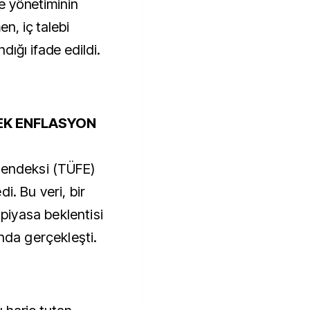
te yönetiminin
en, iç talebi
ığı ifade edildi.
DEK ENFLASYON
 endeksi (TÜFE)
i. Bu veri, bir
 piyasa beklentisi
ında gerçekleşti.