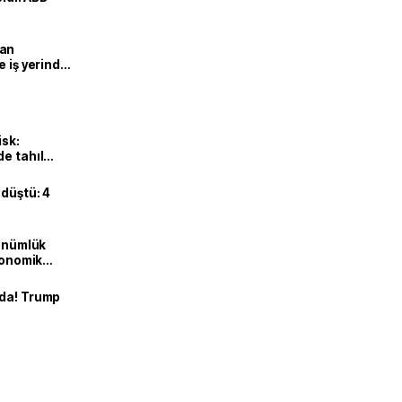
man
e iş yerinde
isk:
e tahıl
 düştü: 4
dönümlük
ekonomik
nda! Trump