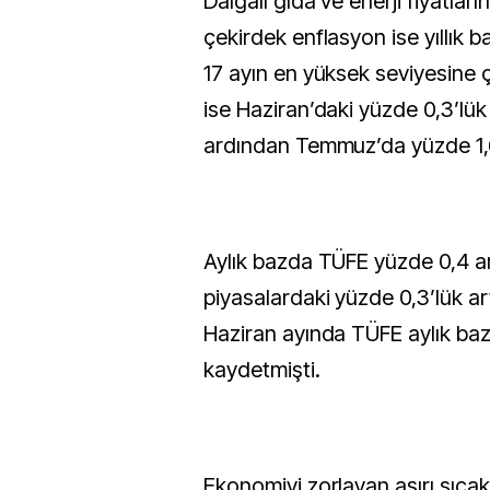
Dalgalı gıda ve enerji fiyatları
çekirdek enflasyon ise yıllık b
17 ayın en yüksek seviyesine çı
ise Haziran’daki yüzde 0,3’lük
ardından Temmuz’da yüzde 1,
Aylık bazda TÜFE yüzde 0,4 a
piyasalardaki yüzde 0,3’lük art
Haziran ayında TÜFE aylık ba
kaydetmişti.
Ekonomiyi zorlayan aşırı sıcakl