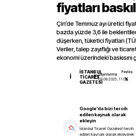
fiyatları baskı
Çin’de Temmuz ayı üretici fiyatla
bazda yüzde 3,6 ile beklentile
düşerken, tüketici fiyatları (TÜ
Veriler, talep zayıflığı ve ticaret
ekonomi üzerindeki baskısını g
İSTANBUL
Paylaş
Yayınlanma
İ
TICARET
09.08.2025, 11:06
GAZETESI
Google'da bizi tercih
edilen kaynak olarak
ekleyin
İstanbul Ticaret Gazetesi
'i tercih
edilen kaynak olarak ekleyerek