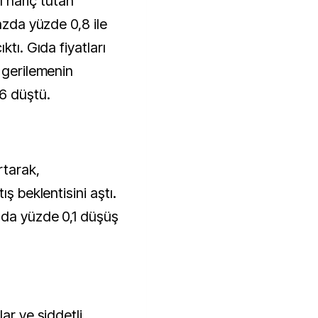
nı hariç tutan
azda yüzde 0,8 ile
ktı. Gıda fiyatları
 gerilemenin
6 düştü.
rtarak,
ış beklentisini aştı.
zda yüzde 0,1 düşüş
ar ve şiddetli