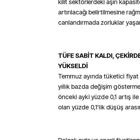
kilit sektörlerdeki aşırı kapasi
artırılacağı belirtilmesine rağm
canlandırmada zorluklar yaşand
TÜFE SABİT KALDI, ÇEKİR
YÜKSELDİ
Temmuz ayında tüketici fiyat
yıllık bazda değişim göstermed
önceki ayki yüzde 0,1 artış ile
olan yüzde 0,1’lik düşüş aras