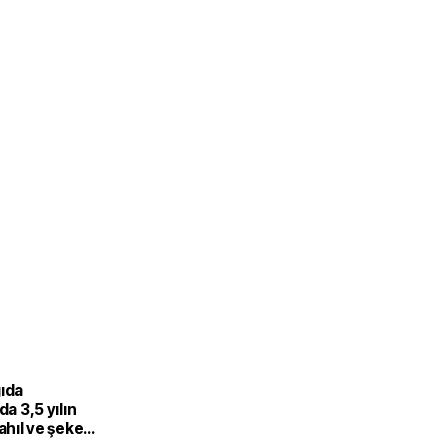
gıda
da 3,5 yılın
Tahıl ve şeker
 endeksi