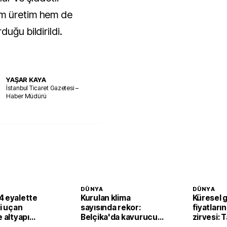
em üretim hem de
uğu bildirildi.
YAŞAR KAYA
İstanbul Ticaret Gazetesi –
Haber Müdürü
DÜNYA
DÜNYA
4 eyalette
Kurulan klima
Küresel 
li uçan
sayısında rekor:
fiyatların
e altyapı
Belçika'da kavurucu
zirvesi: 
sıcaklar klima
fiyatları