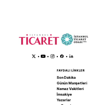
satışlarını artırdı
yukarı ta
•
•
•
•
FAYDALI LINKLER
Son Dakika
Günün Manşetleri
Namaz Vakitleri
İmsakiye
Yazarlar