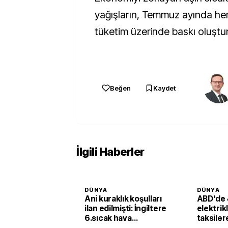
yağışların, Temmuz ayında h
tüketim üzerinde baskı oluşturd
Beğen
Kaydet
İlgili Haberler
DÜNYA
DÜNYA
Ani kuraklık koşulları
ABD'de 
ilan edilmişti: İngiltere
elektrik
6.sıcak hava
taksiler
dalgasının etkisine
yatırımı