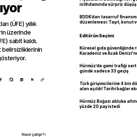
lıyor
istihdamında sürpriz düşüş
BDDK’dan tasarruf finans
düzenlemesi: Taşıt, konut v
rı (ÜFE) yıllık
limitler değişti
rin üzerinde
Editörün Seçimi
FE) sabit kaldı.
Küresel gıda güvenliğinde r
 belirsizliklerinin
Karadeniz ve Azak Denizi'nd
österiyor.
trafiği sekteye uğradı
Hürmüz’de gemi trafiği sert
günde sadece 33 geçiş
N
Türk girişimcilerine 4 bin 
alan açıldı! Tarihi bağlar 
ortaklığa dönüşüyor
Hürmüz Boğazı abluka altı
yüzde 20 pay istedi
Kaynak ekle
Nasıl çalışır?
›