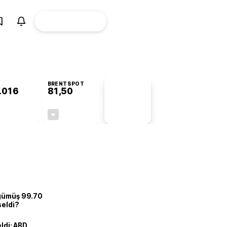
ÜYE
CANLI BORSA
Girişi
BRENTSPOT
.016
81,50
PİYASA
VERİLERİ
+1,04%
-1,55%
+0,00
-1,28
 gümüş 99.70
seldi?
eldi: ABD