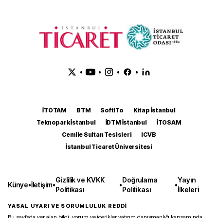
•
•
•
•
İTOTAM
BTM
SoftITo
Kitap İstanbul
Teknopark İstanbul
İDTM İstanbul
İTOSAM
Cemile Sultan Tesisleri
ICVB
İstanbul Ticaret Üniversitesi
Gizlilik ve KVKK
Doğrulama
Yayın
Künye
•
İletişim
•
•
•
Politikası
Politikası
İlkeleri
YASAL UYARI VE SORUMLULUK REDDİ
Bu sayfada yer alan bilgi, yorum ve içerikler yatırım danışmanlığı kapsamında