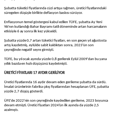
Şubatta tüketici fiyatlarında cüzi artışa rağmen, üretici fiyatlarındaki
süregelen düşüşle birlikte deflasyon baskısı sürüyor.
Enflasyonun temel göstergesi kabul edilen TÜFE, şubatta Ay Yeni
Yılı'nın kutlandığı Bahar Bayramı tatil döneminde artan harcamaların
etkisiyle 6 ay sonra ilk kez yükseldi.
Şubatta yüzde 0,7 artan tüketici fiyatları, en son geçen yıl ağustosta
artış kaydetmiş, eylülde sabit kaldıktan sonra, 2023'ün son
çeyreğinde negatif seyre girmişti.
TÜFE, bu yıl ocak ayında yüzde 0,8 gerilerek Eylül 2009'dan bu yana
yıllık bazda en hızlı düşüşünü kaydetmişti.
ÜRETİCİ FİYATLARI 17 AYDIR GERİLİYOR
Üretici fiyatlarında 16 aydır devam eden gerileme şubatta da sürdü.
İmalat ürünlerinin fabrika çıkış fiyatlarından hesaplanan ÜFE, şubatta
yüzde 2,7 düşüş gösterdi.
ÜFE'de 2022'nin son çeyreğinde kaydedilen gerileme, 2023 boyunca
devam etmişti. Üretici fiyatları 2024'ün ilk ayında da yüzde 2,5
azalmıştı.