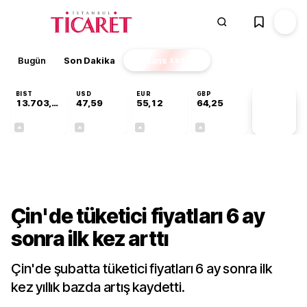
Bugün
Son Dakika
Finans
EKSTRA
BIST
USD
EUR
GBP
13.703,13
47,59
55,12
64,25
PİYASA
VERİLERİ
+0,11%
+0,04%
+0,21%
+0,24%
Dünya
Çin'de tüketici fiyatları 6 ay
sonra ilk kez arttı
Çin'de şubatta tüketici fiyatları 6 ay sonra ilk
kez yıllık bazda artış kaydetti.