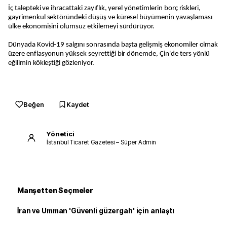
İç talepteki ve ihracattaki zayıflık, yerel yönetimlerin borç riskleri,
gayrimenkul sektöründeki düşüş ve küresel büyümenin yavaşlaması
ülke ekonomisini olumsuz etkilemeyi sürdürüyor.
Dünyada Kovid-19 salgını sonrasında başta gelişmiş ekonomiler olmak
üzere enflasyonun yüksek seyrettiği bir dönemde, Çin'de ters yönlü
eğilimin kökleştiği gözleniyor.
Beğen
Kaydet
Yönetici
İstanbul Ticaret Gazetesi – Süper Admin
Manşetten Seçmeler
İran ve Umman 'Güvenli güzergah' için anlaştı