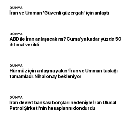
DÜNYA
İran ve Umman 'Güvenli güzergah' için anlaştı
DÜNYA
ABD ile İran anlaşacak mı? Cuma’ya kadar yüzde 50
ihtimal verildi
DÜNYA
Hürmüz için anlaşma yakın! İran ve Umman taslağı
tamamladı: Nihai onay bekleniyor
DÜNYA
İran devlet bankası borçları nedeniyle İran Ulusal
Petrol Şirketi'nin hesaplarını dondurdu