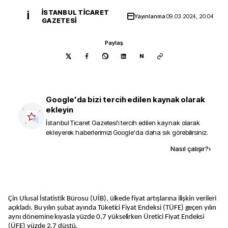
İSTANBUL TICARET
İ
Yayınlanma
09.03.2024, 20:04
GAZETESI
Paylaş
N
Google'da bizi tercih edilen kaynak olarak
ekleyin
İstanbul Ticaret Gazetesi
'i tercih edilen kaynak olarak
ekleyerek haberlerimizi Google'da daha sık görebilirsiniz.
Kaynak ekle
Nasıl çalışır?
›
Çin Ulusal İstatistik Bürosu (UİB), ülkede fiyat artışlarına ilişkin verileri
açıkladı. Bu yılın şubat ayında Tüketici Fiyat Endeksi (TÜFE) geçen yılın
aynı dönemine kıyasla yüzde 0,7 yükselirken Üretici Fiyat Endeksi
(ÜFE) yüzde 2,7 düştü.