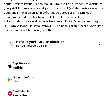
değildir. Yatırım kararları, kişisel mali durumunuz ile risk ve getiri tercihlerinize
göre yetkili kurumlarla yapılacak yatırım danışmanlığı sözleşmesi çerçevesinde
değerlendirilmelidir. İçeriklerin doğruluğu ve güncelliği için azami özen
gösterilmekle birlikte, olası hata, eksiklik, gecikme veya bu bilgilerin
kullanımından doğabilecek zararlardan İstanbul Ticaret Odası sorumlu değildir.
BIST isim ve logosu ile Borsa İstanbul A.Ş. adına açıklanan tüm bilgi ve verilerin
telif hakları Borsa İstanbul A.Ş.’ye aittir.
Haftalık yeni kurulan şirketler
Haftalık listeye göz atın
App Store'dan
indirin
Google Play'den
alın
App Galeri ile
keşfedin