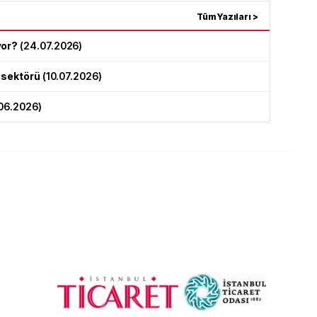
Tüm Yazıları >
yor?
(
24.07.2026
)
ç sektörü
(
10.07.2026
)
06.2026
)