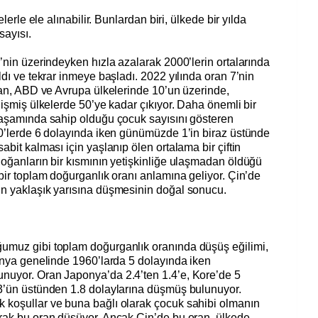
lerle ele alınabilir. Bunlardan biri, ülkede bir yılda
sayısı.
’nin üzerindeyken hızla azalarak 2000’lerin ortalarında
dı ve tekrar inmeye başladı. 2022 yılında oran 7’nin
ran, ABD ve Avrupa ülkelerinde 10’un üzerinde,
lişmiş ülkelerde 50’ye kadar çıkıyor. Daha önemli bir
yaşamında sahip olduğu çocuk sayısını gösteren
50’lerde 6 dolayında iken günümüzde 1’in biraz üstünde
bit kalması için yaşlanıp ölen ortalama bir çiftin
Doğanların bir kısmının yetişkinliğe ulaşmadan öldüğü
bir toplam doğurganlık oranı anlamına geliyor. Çin’de
n yaklaşık yarısına düşmesinin doğal sonucu.
umuz gibi toplam doğurganlık oranında düşüş eğilimi,
ünya genelinde 1960’larda 5 dolayında iken
nuyor. Oran Japonya’da 2.4’ten 1.4’e, Kore’de 5
3’ün üstünden 1.8 dolaylarına düşmüş bulunuyor.
 koşullar ve buna bağlı olarak çocuk sahibi olmanın
rak bu oran düşüyor. Ancak Çin’de bu oran, ülkede