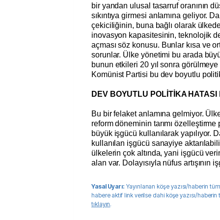
bir yandan ulusal tasarruf oranının d
sıkıntıya girmesi anlamına geliyor. D
çekiciliğinin, buna bağlı olarak ülked
inovasyon kapasitesinin, teknolojik
açması söz konusu. Bunlar kısa ve o
sorunlar. Ülke yönetimi bu arada büyük
bunun etkileri 20 yıl sonra görülmeye 
Komünist Partisi bu dev boyutlu polit
DEV BOYUTLU POLİTİKA HATASI
Bu bir felaket anlamına gelmiyor. Ülk
reform döneminin tarımı özelleştirme 
büyük işgücü kullanılarak yapılıyor. 
kullanılan işgücü sanayiye aktarılabil
ülkelerin çok altında, yani işgücü ver
alan var. Dolayısıyla nüfus artışının
Yasal Uyarı:
Yayınlanan köşe yazısı/haberin tüm
habere aktif link verilse dahi köşe yazısı/haberin
tıklayın
.