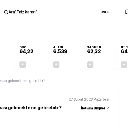
Ara
"
Faiz kararı
"
Ctrl K
RA
GBP
ALTIN
XAGUSD
BTC
64,22
6.539
62,32
64
-0,01%
+0,08%
+0,72%
+1,33%
-0,01
0,05
46,84
0,82
ası gelecekte ne getirebilir?
27 Şubat 2023 Pazartesi
ası gelecekte ne getirebilir?
İletişim Bilgileri