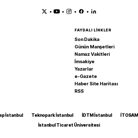
•
•
•
•
FAYDALI LINKLER
Son Dakika
Günün Manşetleri
Namaz Vakitleri
İmsakiye
Yazarlar
e-Gazete
Haber Site Haritası
RSS
ap İstanbul
Teknopark İstanbul
İDTM İstanbul
İTOSA
İstanbul Ticaret Üniversitesi