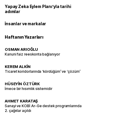
Yapay Zeka Eylem Planı’yla tarihi
adımlar
İnsanlar ve markalar
Haftanın Yazarları
OSMAN ARIOĞLU
Kanuni faiz reeskonta bağlanıyor
KEREM ALKİN
Ticaret koridorlarında ‘kördüğüm’ ve ‘çözüm’
HÜSEYİN ÖZTÜRK
İmece bir hısımlık sistemidir
AHMET KARATAŞ
Sanayi ve KOBİ Ar-Ge destek programlarında
2. çağrılar açıldı