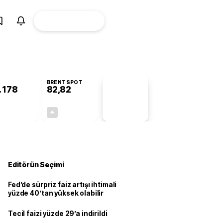
ÜYE
CANLI BORSA
Girişi
BRENTSPOT
.178
82,82
PİYASA
VERİLERİ
-1,09%
+0,05%
+0,00
0,04
Editörün Seçimi
Fed’de sürpriz faiz artışı ihtimali
yüzde 40’tan yüksek olabilir
Tecil faizi yüzde 29’a indirildi