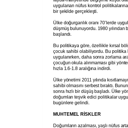
uygulanan nüfus kontrol politikaların
bir şekilde gerçekleşti.
Ülke doğurganlık oranı 70’lerde uygul
düşmüş bulunuyordu. 1980 yılından ba
başlandı.
Bu politikaya göre, özellikle kırsal bö
çocuk sahibi olabiliyordu. Bu politika
uygulanırken, daha sonra zorlama arac
çocuğun okula alınmaması gibi yöntem
hızla 1.6-1.8 aralığına indirdi.
Ülke yönetimi 2011 yılında kısıtlamayı
sahibi olmasını serbest bıraktı. Bunu
sonra hızlı bir düşüş başladı. Ülke yö
doğumları teşvik edici politikalar uy
bugünlere gelindi.
MUHTEMEL RİSKLER
Doğumların azalması, yaşlı nüfus art