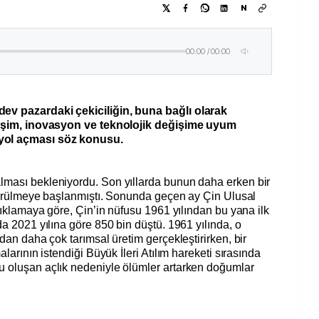
N
00:00
/
00:00
ev pazardaki çekiciliğin, buna bağlı olarak
irişim, inovasyon ve teknolojik değişime uyum
yol açması söz konusu.
lması bekleniyordu. Son yıllarda bunun daha erken bir
 görülmeye başlanmıştı. Sonunda geçen ay Çin Ulusal
çıklamaya göre, Çin’in nüfusu 1961 yılından bu yana ilk
da 2021 yılına göre 850 bin düştü. 1961 yılında, o
dan daha çok tarımsal üretim gerçekleştirirken, bir
larının istendiği Büyük İleri Atılım hareketi sırasında
u oluşan açlık nedeniyle ölümler artarken doğumlar
.