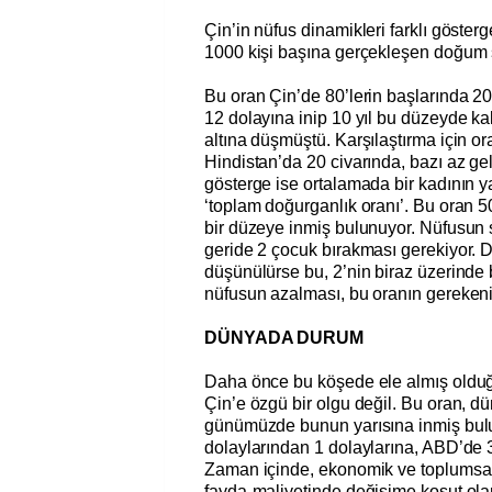
Çin’in nüfus dinamikleri farklı gösterge
1000 kişi başına gerçekleşen doğum 
Bu oran Çin’de 80’lerin başlarında 20
12 dolayına inip 10 yıl bu düzeyde kal
altına düşmüştü. Karşılaştırma için o
Hindistan’da 20 civarında, bazı az ge
gösterge ise ortalamada bir kadının 
‘toplam doğurganlık oranı’. Bu oran 
bir düzeye inmiş bulunuyor. Nüfusun sa
geride 2 çocuk bırakması gerekiyor. 
düşünülürse bu, 2’nin biraz üzerinde 
nüfusun azalması, bu oranın gerekeni
DÜNYADA DURUM
Daha önce bu köşede ele almış olduğ
Çin’e özgü bir olgu değil. Bu oran, d
günümüzde bunun yarısına inmiş bulu
dolaylarından 1 dolaylarına, ABD’de 
Zaman içinde, ekonomik ve toplumsak
fayda-maliyetinde değişime koşut ola