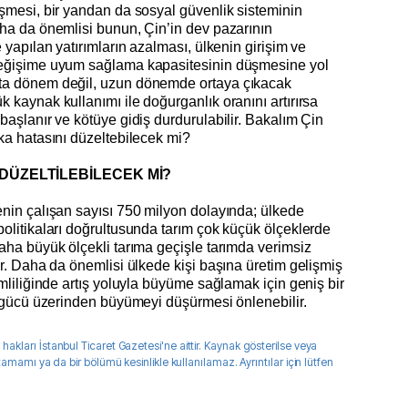
üşmesi, bir yandan da sosyal güvenlik sisteminin
aha da önemlisi bunun, Çin’in dev pazarının
e yapılan yatırımların azalması, ülkenin girişim ve
 değişime uyum sağlama kapasitesinin düşmesine yol
rta dönem değil, uzun dönemde ortaya çıkacak
 kaynak kullanımı ile doğurganlık oranını artırırsa
başlanır ve kötüye gidiş durdurulabilir. Bakalım Çin
ika hatasını düzeltebilecek mi?
 DÜZELTİLEBİLECEK Mİ?
enin çalışan sayısı 750 milyon dolayında; ülkede
politikaları doğrultusunda tarım çok küçük ölçeklerde
Daha büyük ölçekli tarıma geçişle tarımda verimsiz
ir. Daha da önemlisi ülkede kişi başına üretim gelişmiş
imliliğinde artış yoluyla büyüme sağlamak için geniş bir
 işgücü üzerinden büyümeyi düşürmesi önlenebilir.
 hakları
İstanbul Ticaret Gazetesi
'ne aittir. Kaynak gösterilse veya
 tamamı ya da bir bölümü kesinlikle kullanılamaz. Ayrıntılar için lütfen