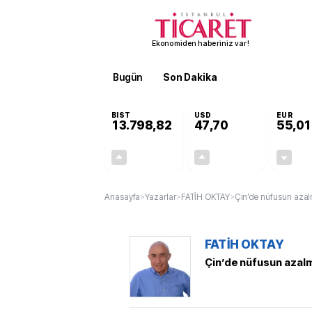
Ekonomiden haberiniz var!
Bugün
Son Dakika
Finans
EKST
BIST
USD
EUR
13.798,82
47,70
55,01
+0,70%
+0,16%
95,68
0,08
Anasayfa
>
Yazarlar
>
FATİH OKTAY
>
Çin’de nüfusun azalm
FATİH OKTAY
Çin’de nüfusun azalm