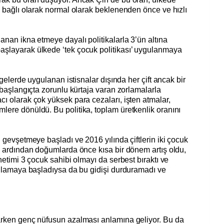
a bağlı olarak normal olarak beklenenden önce ve hızlı
anan ikna etmeye dayalı politikalarla 3’ün altına
şlayarak ülkede ‘tek çocuk politikası’ uygulanmaya
lgelerde uygulanan istisnalar dışında her çift ancak bir
 başlangıçta zorunlu kürtaja varan zorlamalarla
ı olarak çok yüksek para cezaları, işten atmalar,
lere dönüldü. Bu politika, toplam üretkenlik oranını
 gevşetmeye başladı ve 2016 yılında çiftlerin iki çocuk
n ardından doğumlarda önce kısa bir dönem artış oldu,
netimi 3 çocuk sahibi olmayı da serbest bıraktı ve
gulamaya başladıysa da bu gidişi durduramadı ve
arken genç nüfusun azalması anlamına geliyor. Bu da