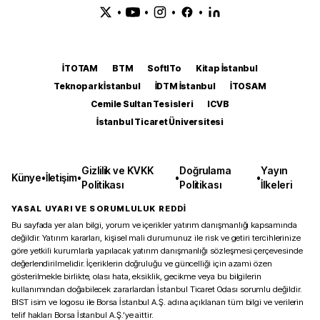
•
•
•
•
İTOTAM
BTM
SoftITo
Kitap İstanbul
Teknopark İstanbul
İDTM İstanbul
İTOSAM
Cemile Sultan Tesisleri
ICVB
İstanbul Ticaret Üniversitesi
Gizlilik ve KVKK
Doğrulama
Yayın
Künye
•
İletişim
•
•
•
Politikası
Politikası
İlkeleri
YASAL UYARI VE SORUMLULUK REDDİ
Bu sayfada yer alan bilgi, yorum ve içerikler yatırım danışmanlığı kapsamında
değildir. Yatırım kararları, kişisel mali durumunuz ile risk ve getiri tercihlerinize
göre yetkili kurumlarla yapılacak yatırım danışmanlığı sözleşmesi çerçevesinde
değerlendirilmelidir. İçeriklerin doğruluğu ve güncelliği için azami özen
gösterilmekle birlikte, olası hata, eksiklik, gecikme veya bu bilgilerin
kullanımından doğabilecek zararlardan İstanbul Ticaret Odası sorumlu değildir.
BIST isim ve logosu ile Borsa İstanbul A.Ş. adına açıklanan tüm bilgi ve verilerin
telif hakları Borsa İstanbul A.Ş.’ye aittir.