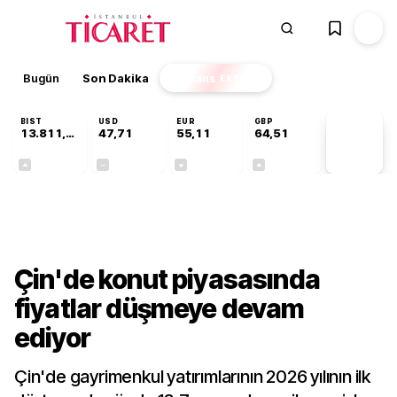
Bugün
Son Dakika
Finans
EKSTRA
BIST
USD
EUR
GBP
13.811,60
47,71
55,11
64,51
PİYASA
VERİLERİ
+0,23%
+0,00%
-0,13%
+0,15%
Finans
Çin'de konut piyasasında
fiyatlar düşmeye devam
ediyor
Çin'de gayrimenkul yatırımlarının 2026 yılının ilk