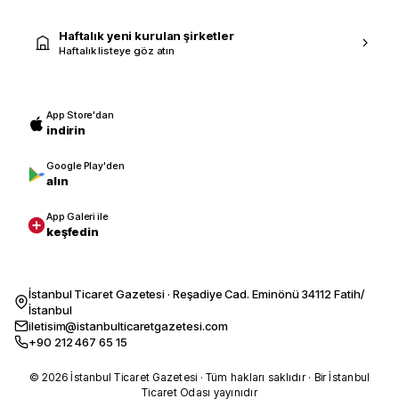
Haftalık yeni kurulan şirketler
Haftalık listeye göz atın
App Store'dan
indirin
Google Play'den
alın
App Galeri ile
keşfedin
İstanbul Ticaret Gazetesi · Reşadiye Cad. Eminönü 34112 Fatih/
İstanbul
iletisim@istanbulticaretgazetesi.com
+90 212 467 65 15
© 2026 İstanbul Ticaret Gazetesi · Tüm hakları saklıdır · Bir İstanbul
Ticaret Odası yayınıdır