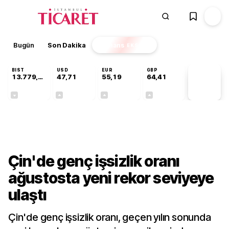
Bugün
Son Dakika
Finans
EKSTRA
BIST
USD
EUR
GBP
13.779,39
47,71
55,19
64,41
PİYASA
VERİLERİ
-0,14%
+0,18%
+0,32%
+0,38%
Dünya
Çin'de genç işsizlik oranı
ağustosta yeni rekor seviyeye
ulaştı
Çin'de genç işsizlik oranı, geçen yılın sonunda