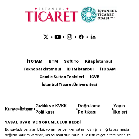
•
•
•
•
İTOTAM
BTM
SoftITo
Kitap İstanbul
Teknopark İstanbul
İDTM İstanbul
İTOSAM
Cemile Sultan Tesisleri
ICVB
İstanbul Ticaret Üniversitesi
Gizlilik ve KVKK
Doğrulama
Yayın
Künye
•
İletişim
•
•
•
Politikası
Politikası
İlkeleri
YASAL UYARI VE SORUMLULUK REDDİ
Bu sayfada yer alan bilgi, yorum ve içerikler yatırım danışmanlığı kapsamında
değildir. Yatırım kararları, kişisel mali durumunuz ile risk ve getiri tercihlerinize