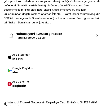
göre yetkili kurumlarla yapılacak yatırım danışmanlığı sözleşmesi çerçevesinde
değerlendirilmelidir. İçeriklerin doğruluğu ve güncelliği için azami özen
gösterilmekle birlikte, olası hata, eksiklik, gecikme veya bu bilgilerin
kullanımından doğabilecek zararlardan İstanbul Ticaret Odası sorumlu değildir.
BIST isim ve logosu ile Borsa İstanbul A.Ş. adına açıklanan tüm bilgi ve verilerin
telif hakları Borsa İstanbul A.Ş.’ye aittir.
Haftalık yeni kurulan şirketler
Haftalık listeye göz atın
App Store'dan
indirin
Google Play'den
alın
App Galeri ile
keşfedin
İstanbul Ticaret Gazetesi · Reşadiye Cad. Eminönü 34112 Fatih/