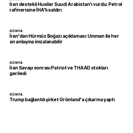
İran destekli Husiler Suudi Arabistan'ı vurdu: Petrol
rafinerisine İHA'lı saldırı
DÜNYA
İran'dan Hürmüz Boğazı açıklaması: Umman ile her
an anlaşma imzalanabilir
DÜNYA
İran Savaşı sonrası Patriot ve THAAD stokları
geriledi
DÜNYA
Trump bağlantılı şirket Grönland'a çıkarma yaptı