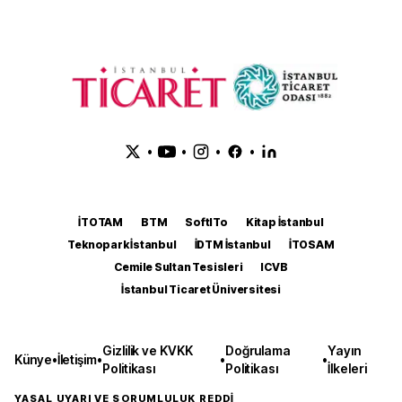
•
•
•
•
İTOTAM
BTM
SoftITo
Kitap İstanbul
Teknopark İstanbul
İDTM İstanbul
İTOSAM
Cemile Sultan Tesisleri
ICVB
İstanbul Ticaret Üniversitesi
Gizlilik ve KVKK
Doğrulama
Yayın
Künye
•
İletişim
•
•
•
Politikası
Politikası
İlkeleri
YASAL UYARI VE SORUMLULUK REDDİ