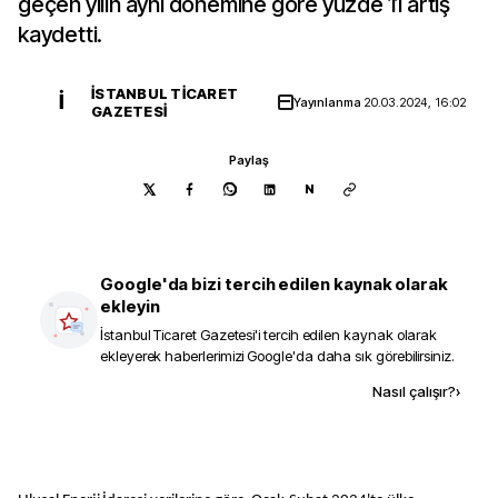
geçen yılın aynı dönemine göre yüzde 11 artış
kaydetti.
İSTANBUL TICARET
İ
Yayınlanma
20.03.2024, 16:02
GAZETESI
Paylaş
N
Google'da bizi tercih edilen kaynak olarak
ekleyin
İstanbul Ticaret Gazetesi
'i tercih edilen kaynak olarak
ekleyerek haberlerimizi Google'da daha sık görebilirsiniz.
Kaynak ekle
Nasıl çalışır?
›