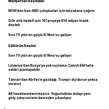
Manşetten Seçmeler
MGK’dan İran-ABD çatışmaları için müzakere çağrısı
Sıfır atık hedefi için 161 projeye 914 milyon liralık
destek
Son 70 yılın en güçlü El Nino’su geliyor
Editörün Seçimi
Son 70 yılın en güçlü El Nino’su geliyor
Litvanya’dan Rusya’ya şok suçlama: Çalıntı İHA’larla
saldırı planlayabilir
Tahran’dan Körfez’e gözdağı: Trump’ı durdurun yoksa
vururuz
AB havalimanlarında kriz: Yoğunluktan dolayı yeni
giriş-çıkış sistemi devreden çıkarılıyor