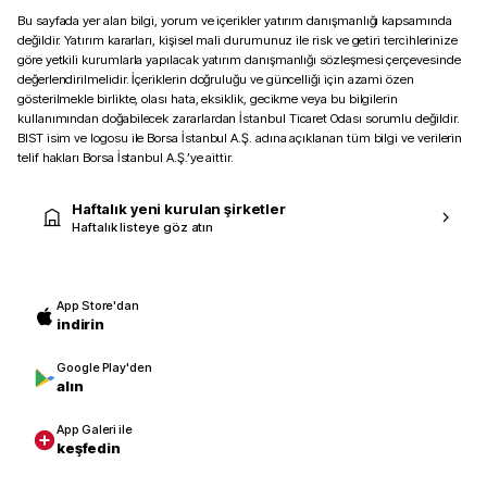
Bu sayfada yer alan bilgi, yorum ve içerikler yatırım danışmanlığı kapsamında
değildir. Yatırım kararları, kişisel mali durumunuz ile risk ve getiri tercihlerinize
göre yetkili kurumlarla yapılacak yatırım danışmanlığı sözleşmesi çerçevesinde
değerlendirilmelidir. İçeriklerin doğruluğu ve güncelliği için azami özen
gösterilmekle birlikte, olası hata, eksiklik, gecikme veya bu bilgilerin
kullanımından doğabilecek zararlardan İstanbul Ticaret Odası sorumlu değildir.
BIST isim ve logosu ile Borsa İstanbul A.Ş. adına açıklanan tüm bilgi ve verilerin
telif hakları Borsa İstanbul A.Ş.’ye aittir.
Haftalık yeni kurulan şirketler
Haftalık listeye göz atın
App Store'dan
indirin
Google Play'den
alın
App Galeri ile
keşfedin