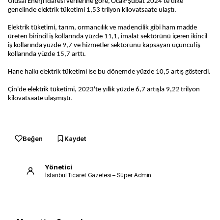
Ulusal Enerji İdaresi verilerine göre, Ocak-Şubat 2024'te ülke
genelinde elektrik tüketimi 1,53 trilyon kilovatsaate ulaştı.
Elektrik tüketimi, tarım, ormancılık ve madencilik gibi ham madde
üreten birincil iş kollarında yüzde 11,1, imalat sektörünü içeren ikincil
iş kollarında yüzde 9,7 ve hizmetler sektörünü kapsayan üçüncül iş
kollarında yüzde 15,7 arttı.
Hane halkı elektrik tüketimi ise bu dönemde yüzde 10,5 artış gösterdi.
Çin'de elektrik tüketimi, 2023'te yıllık yüzde 6,7 artışla 9,22 trilyon
kilovatsaate ulaşmıştı.
Beğen
Kaydet
Yönetici
İstanbul Ticaret Gazetesi – Süper Admin