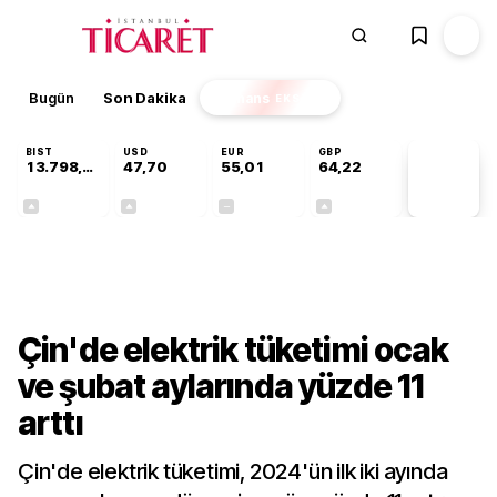
Bugün
Son Dakika
Finans
EKSTRA
BIST
USD
EUR
GBP
13.798,82
47,70
55,01
64,22
PİYASA
VERİLERİ
+0,70%
+0,16%
+0,00%
+0,08%
Dünya
Çin'de elektrik tüketimi ocak
ve şubat aylarında yüzde 11
arttı
Çin'de elektrik tüketimi, 2024'ün ilk iki ayında