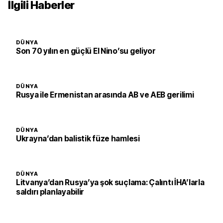
İlgili Haberler
DÜNYA
Son 70 yılın en güçlü El Nino’su geliyor
DÜNYA
Rusya ile Ermenistan arasında AB ve AEB gerilimi
DÜNYA
Ukrayna’dan balistik füze hamlesi
DÜNYA
Litvanya’dan Rusya’ya şok suçlama: Çalıntı İHA’larla
saldırı planlayabilir