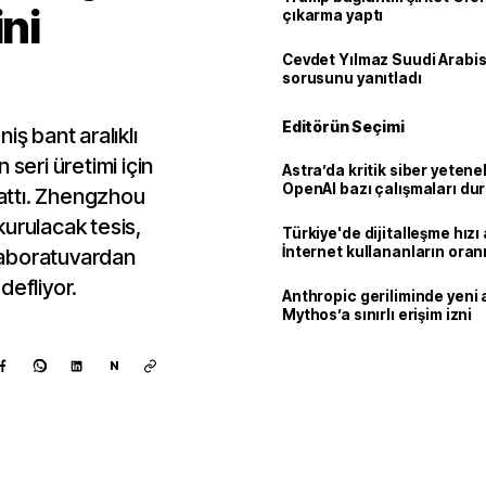
ini
çıkarma yaptı
Cevdet Yılmaz Suudi Arabi
sorusunu yanıtladı
Editörün Seçimi
iş bant aralıklı
 seri üretimi için
Astra’da kritik siber yetenek
OpenAI bazı çalışmaları du
lattı. Zhengzhou
urulacak tesis,
Türkiye'de dijitalleşme hızı 
İnternet kullananların oran
 laboratuvardan
92,3'e yükseldi
defliyor.
Anthropic geriliminde yeni 
Mythos’a sınırlı erişim izni
N