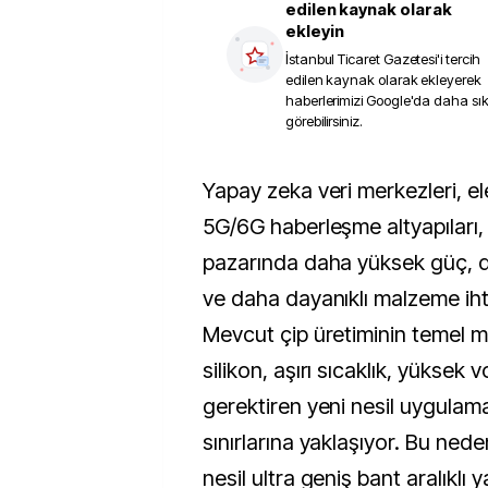
edilen kaynak olarak
ekleyin
İstanbul Ticaret Gazetesi
'i tercih
edilen kaynak olarak ekleyerek
haberlerimizi Google'da daha sı
görebilirsiniz.
Yapay zeka veri merkezleri, elektrikli araçlar ve
5G/6G haberleşme altyapıları, 
pazarında daha yüksek güç, dah
ve daha dayanıklı malzeme ihtiy
Mevcut çip üretiminin temel 
silikon, aşırı sıcaklık, yüksek 
gerektiren yeni nesil uygulama
sınırlarına yaklaşıyor. Bu ned
nesil ultra geniş bant aralıklı y