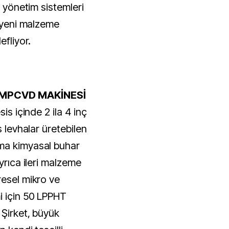
l yönetim sistemleri
k yeni malzeme
efliyor.
 MPCVD MAKİNESİ
is içinde 2 ila 4 inç
s levhalar üretebilen
ma kimyasal buhar
yrıca ileri malzeme
resel mikro ve
i için 50 LPPHT
 Şirket, büyük