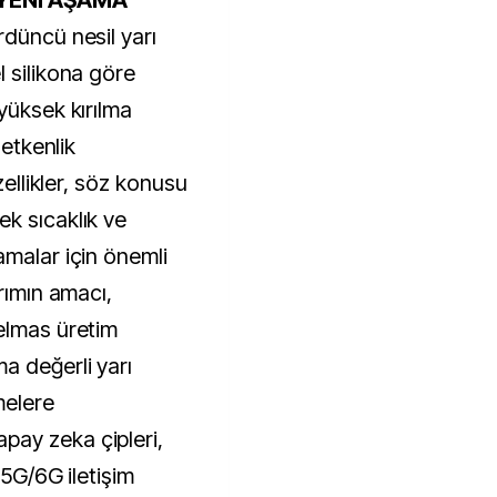
 YENİ AŞAMA
rdüncü nesil yarı
 silikona göre
yüksek kırılma
letkenlik
zellikler, söz konusu
k sıcaklık ve
amalar için önemli
rımın amacı,
elmas üretim
a değerli yarı
melere
ay zeka çipleri,
 5G/6G iletişim