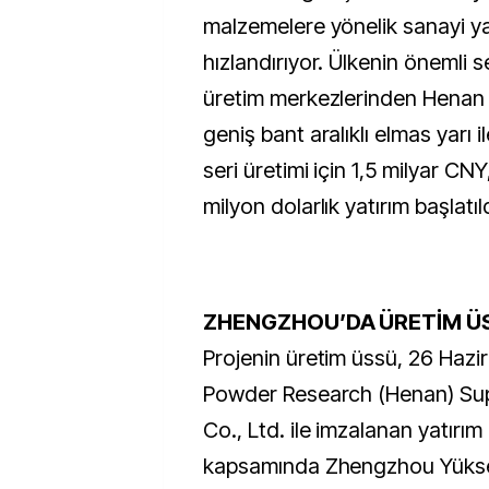
malzemelere yönelik sanayi yat
hızlandırıyor. Ülkenin önemli 
üretim merkezlerinden Henan e
geniş bant aralıklı elmas yarı 
seri üretimi için 1,5 milyar CNY
milyon dolarlık yatırım başlatıld
ZHENGZHOU’DA ÜRETİM Ü
Projenin üretim üssü, 26 Haz
Powder Research (Henan) Sup
Co., Ltd. ile imzalanan yatırı
kapsamında Zhengzhou Yükse