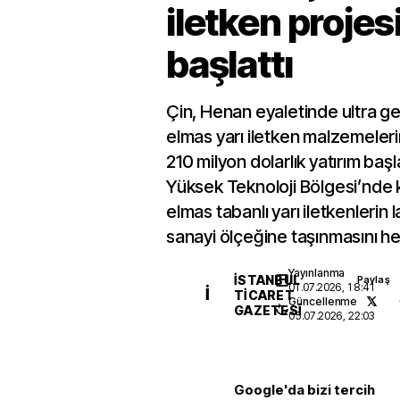
iletken projes
başlattı
Çin, Henan eyaletinde ultra gen
elmas yarı iletken malzemelerin
210 milyon dolarlık yatırım baş
Yüksek Teknoloji Bölgesi’nde k
elmas tabanlı yarı iletkenlerin
sanayi ölçeğine taşınmasını he
Yayınlanma
İSTANBUL
Paylaş
01.07.2026, 18:41
İ
TICARET
Güncellenme
GAZETESI
05.07.2026, 22:03
Google'da bizi tercih