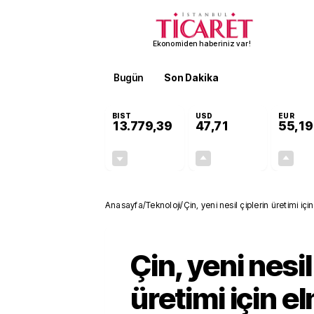
Ekonomiden haberiniz var!
Bugün
Son Dakika
Finans
EKST
BIST
USD
EUR
13.779,39
47,71
55,19
-0,14%
+0,18%
-19,42
0,09
Anasayfa
/
Teknoloji
/
Çin, yeni nesil çiplerin üretimi içi
Çin, yeni nesil
üretimi için e