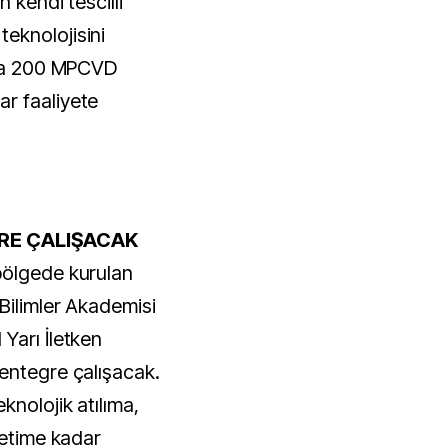
n kendi tescilli
eknolojisini
nda 200 MPCVD
r faaliyete
RE ÇALIŞACAK
bölgede kurulan
Bilimler Akademisi
Yarı İletken
entegre çalışacak.
knolojik atılıma,
retime kadar